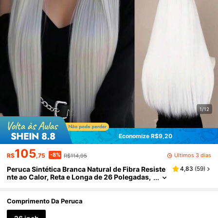
1/12
Economize R$9,20
105
-8%
Últimos 3 dias
R$
,75
R$114,95
Peruca Sintética Branca Natural de Fibra Resiste
4,83
(
59
)
nte ao Calor, Reta e Longa de 26 Polegadas,
Adequada para Uso Diário de Moda Feminin
a, Cosplay, Festa de Halloween, Natal, Festival d
e Música
Comprimento Da Peruca