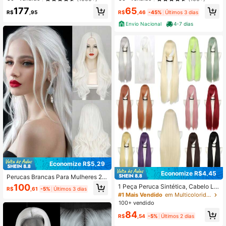
Peruca Feminina Sem Cola Com Ca
mo
65
177
pa Completa, Fibra Resistente Ao C
R$
,46
-45%
Últimos 3 dias
R$
,95
alor
Envio Nacional
4-7 dias
Economize R$5,29
Economize R$4,45
Perucas Brancas Para Mulheres 26
Polegadas Perucas Brancas Longa
100
1 Peça Peruca Sintética, Cabelo Lo
R$
,61
-5%
Últimos 3 dias
s Perucas Sintéticas Com Parte Inte
ngo Liso, 97cm/38,2 polegadas, Mul
#1 Mais Vendido
em Multicolorido Perucas de Cosplay
rmediária, Perucas Brancas Ondula
ticor, Resistente ao Calor, Adequad
100+ vendido
das Naturais Para Uso Diário, Festa
a para Cosplay e Várias Ocasiões
De Halloween E Cosplay
84
R$
,54
-5%
Últimos 2 dias