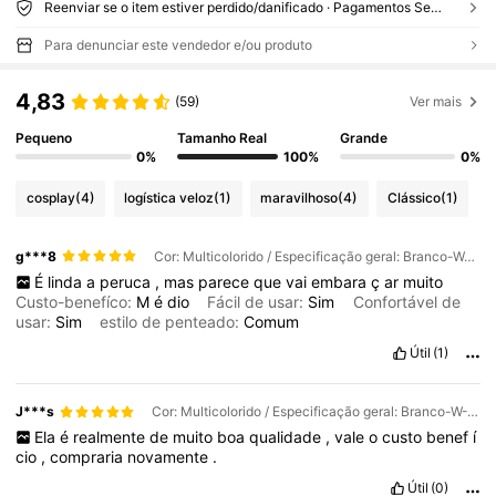
Reenviar se o item estiver perdido/danificado · Pagamentos Seguros · Proteção de privacidade
Para denunciar este vendedor e/ou produto
4,83
(59)
Ver mais
Pequeno
Tamanho Real
Grande
0%
100%
0%
cosplay
(4)
logística veloz
(1)
maravilhoso
(4)
Clássico
(1)
g***8
Cor: Multicolorido / Especificação geral: Branco-W-T461 / Comprimento da peruca: 26 inch
É
linda
a
peruca
,
mas
parece
que
vai
embara
ç
ar
muito
Custo-benefíco:
M
é
dio
Fácil de usar:
Sim
Confortável de
usar:
Sim
estilo de penteado:
Comum
Útil
(1)
J***s
Cor: Multicolorido / Especificação geral: Branco-W-T461 / Comprimento da peruca: 26 inch
Ela
é
realmente
de
muito
boa
qualidade
,
vale
o
custo
benef
í
cio
,
compraria
novamente
.
Útil
(0)