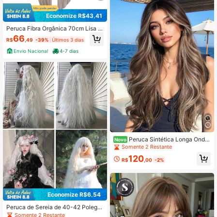
Economize R$43,41
Peruca Fibra Orgânica 70cm Lisa L
onga Com Franja 340g
66
R$
,49
-39%
Últimos 3 dias
Envio Nacional
4-7 dias
Peruca Sintética Longa Ondul
Novo
ada Marrom com Luzes Naturais de
Somente 2 Restante
28 Polegadas para Mulheres, Resist
120
ente ao Calor para Uso Diário e Fes
R$
,00
-2%
tas
Economize R$6,54
Peruca de Sereia de 40-42 Polega
das, Peruca Sintética Longa Ondula
Somente 2 Restante