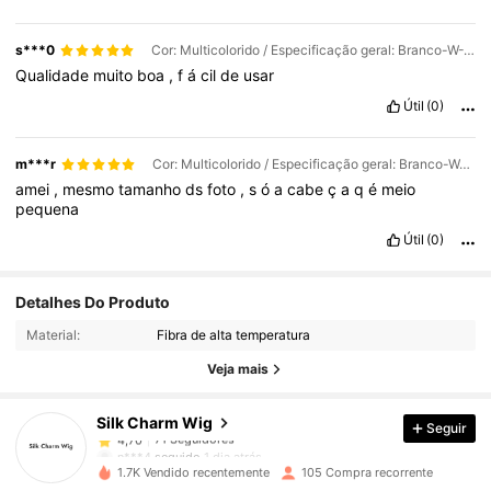
s***0
Cor: Multicolorido / Especificação geral: Branco-W-T461 / Comprimento da peruca: 26 inch
Qualidade
muito
boa
,
f
á
cil
de
usar
Útil
(0)
m***r
Cor: Multicolorido / Especificação geral: Branco-W-T461 / Comprimento da peruca: 26 inch
amei
,
mesmo
tamanho
ds
foto
,
s
ó
a
cabe
ç
a
q
é
meio
pequena
Útil
(0)
71 Seguidores
4,70
Detalhes Do Produto
71 Seguidores
4,70
Material:
Fibra de alta temperatura
71 Seguidores
4,70
Veja mais
71 Seguidores
4,70
Silk Charm Wig
Seguir
71 Seguidores
4,70
n***4
seguido
1 dia atrás
71 Seguidores
4,70
1.7K Vendido recentemente
105 Compra recorrente