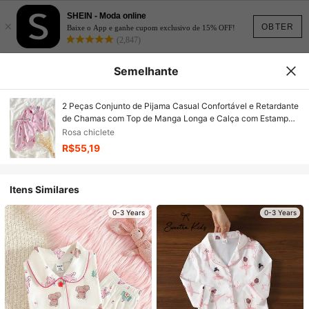
SHEIN - Moda online
×
OBTER
Baixe o App e ganhe cupom exclusivo de 15% OFF!
(2,847)
Semelhante
2 Peças Conjunto de Pijama Casual Confortável e Retardante
de Chamas com Top de Manga Longa e Calça com Estampa
de Coração Fofa e Elegante para Meninas Bebê
Rosa chiclete
R$55,19
Itens Similares
0-3 Years
0-3 Years