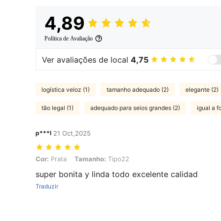
4,89
Política de Avaliação
Ver avaliações de local
4,75
logística veloz (1)
tamanho adequado (2)
elegante (2)
tão legal (1)
adequado para seios grandes (2)
igual a f
p***l
21 Oct,2025
Cor: Prata, Tamanho: Tipo22
Cor:
Prata
Tamanho:
Tipo22
super bonita y linda todo excelente calidad
Traduzir