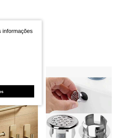
s informações
es