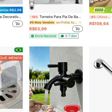
omize R$2,09
ntada na Parede, Capa de Tubo de Água Montada na Parede Ajustável, Placa de Capa de Tubo de Chuveiro
Torneira Para Pia De Banheiro Em Aço Inoxidável Com Acabamento Cromado Torneira Para Pia Doméstica
Co
-19%
-8%
Últimos 3 dias
em Polido Acessórios para banheiro
#6 Mais Vendido
R$108,64
R$63,99
Envio Nacional
4-7 dias