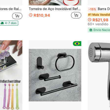
nto e Anti Insetos Para Casa Fácil e Pratico
Torneira de Aço Inoxidável Reforçada com Cabeça Dupla, Torneira de Irrigação Multifuncional, Torneira de Metal Durável e Resistente à Ferrugem com Controle Separado de Água Quente e Fria, Torneira de Uso Universal Interno e Externo, Conexão de Rosca Métrica G1/2, Equipada com Válvula de Plugue, Design Montado na Parede, Inclui Acessórios de Instalação, Adequada para Rega de Gramado, Máquina de Lavar, Chuveiro, Banheira e Conexão de Mangueira de Jardim, Acessório Essencial para Casa Moderna
Barra De Apoio 30cm Inox Banheiro
-15%
#1 Mais Vendi
R$10,94
R$21,98
4-7 dias
60+ vendido
Envio Nacio