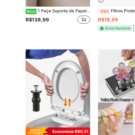
1 Peça Suporte de Papel Higiênico, Suporte de Papel de Cozinha, Suporte de Papel Montado na Parede, Sem Furos, Estilo Vintage, Decoração de Parede em Forma de Tábua de Corte para Casa, Cabana, Cafeteria, Utensílios de Cozinha, Adequado para Armazenamento de Banheiro e Cozinha.
Filtros Protetores de Ralo Tampa Anti Entupime
Novo
-53%
R$138,99
R$18,99
Envio Nacional
Economize R$0,51