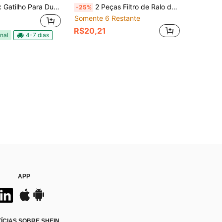
ra Ducha Higiênica Chuveirinho ABS - Cromada
2 Peças Filtro de Ralo de Pia Retrátil em Aço Inoxidável com Cesta Removível - Adequado para Tampas de Ralo de Banheira/Chuveiro, Coletor de Cabelo para Evitar Entupimentos, Plugue de Encaixe Fácil de Substituir, Limpa Entupimentos (Sem Produtos Químicos/Fácil de Limpar)
-25%
Somente 6 Restante
R$20,21
nal
4-7 dias
APP
CIAS SOBRE SHEIN.