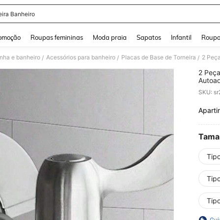
eira Banheiro
and down arrow keys to navigate search Buscas recentes and Pesquisar e Encontr
omoção
Roupas femininas
Moda praia
Sapatos
Infantil
Roupa
inha e banheiro
Acessórios para banheiro
Placas de Base de Torneira
/
/
/
2 Peça
Autoad
Cozinh
SKU: s
Ferram
Aparti
PR
Tama
Tip
Tip
Tip
Gui