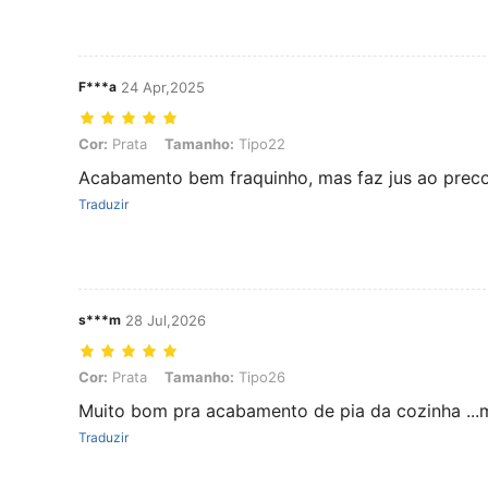
F***a
24 Apr,2025
Cor: Prata, Tamanho: Tipo22
Cor:
Prata
Tamanho:
Tipo22
Acabamento bem fraquinho, mas faz jus ao preco
Traduzir
s***m
28 Jul,2026
Cor: Prata, Tamanho: Tipo26
Cor:
Prata
Tamanho:
Tipo26
Muito bom pra acabamento de pia da cozinha ...
Traduzir