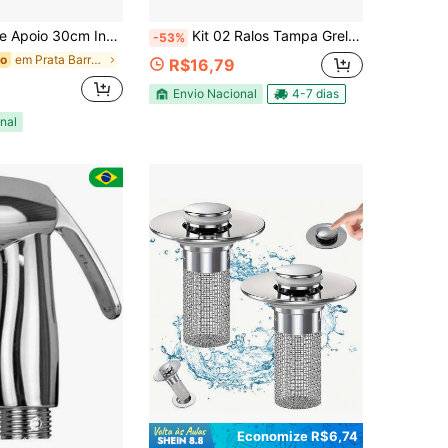
 Box Idoso Gestante Deficiente Segurança Suporte Acessibilidade Corrimao
Kit 02 Ralos Tampa Grelha Inox REDONDO 10 Cm Fecho Rotativo
-53%
em Prata Barras de apoio
do
R$16,79
Envio Nacional
4-7 dias
nal
Economize R$6,74