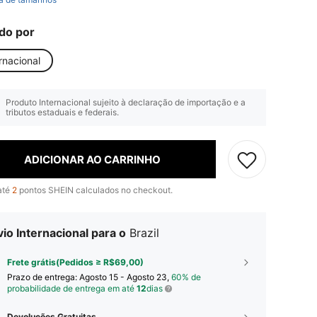
do por
rnacional
Produto Internacional sujeito à declaração de importação e a
tributos estaduais e federais.
ADICIONAR AO CARRINHO
até
2
pontos SHEIN calculados no checkout.
io Internacional para o
Brazil
Frete grátis(Pedidos ≥ R$69,00)
Prazo de entrega:
Agosto 15 - Agosto 23,
60% de
probabilidade de entrega em até
12
dias
Devoluções Gratuitas