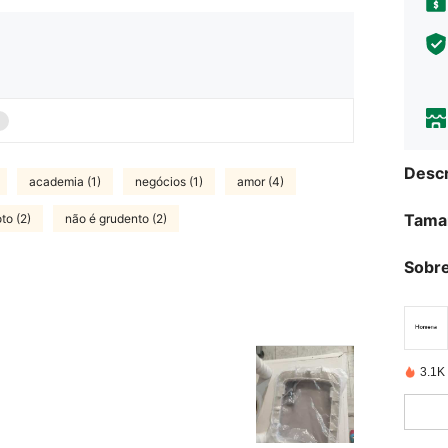
Descr
academia (1)
negócios (1)
amor (4)
Tama
oto (2)
não é grudento (2)
Sobre
3.1K