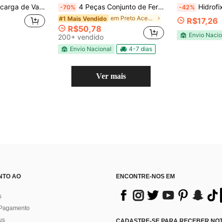
amília e Amigos, Acessório de Banheiro Ideal para Casa, Aluguel, Habitação Compartilhada, Escritório e Banheiros Públicos, Instalação Fácil, Resolve Efetivamente Problemas de Higiene, Adequado para Decoração de Banheiro, Viagem Doméstica, Hotel, Dormitório, Temporada de Volta às Aulas, Assistente de Cuidados com as Unhas
4 Peças Conjunto de Ferragens para Banheiro em Aço Inoxidável, Suporte para Papel Higiênico e Toalha Antiferrugem Montagem na Parede - Instalação Fácil Sem Perfuração, Design Moderno e Elegante para Banheiros Contemporâneos, Acessórios para Banheiro
Hidrofix Gatilho Pa
-70%
-42%
em Preto Acessórios para banheiro
#1 Mais Vendido
R$17,26
R$50,78
Envio Nacio
200+ vendido
Envio Nacional
4-7 dias
Ver mais
NTO AO
ENCONTRE-NOS EM
s
 Pagamento
us
CADASTRE-SE PARA RECEBER NOTÍ