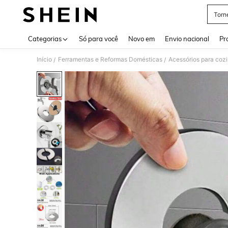
Torn
Use up 
Categorias
Só para você
Novo em
Envio nacional
Pr
Início
Ferramentas e Reformas Domésticas
Acessórios para coz
/
/