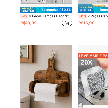
Economize R$0,56
Econ
6 Peças Tampas Decorativas de Torneira de Aço Inoxidável - Versáteis para Furos de Ar Condicionado, Tubulações de Aquecedor de Gás e Água, Acessórios de Banheiro, Ferramentas de Banheiro
2 Peças Capa Decorativa de Tubo de Água Dividida de 20mm, Capa Decorativa de Torneira Elevada, Flange Dividida Mo
-4%
-11%
R$13,39
R$16,90