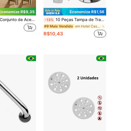
Economize R$9,35
Economize R$1,56
njunto de Acessórios de Armazenamento para Banheiro com Instalação Sem Furos, Barra de Toalha em Aço Inoxidável Preto, Porta-Papel Higiênico e Gancho para Casaco, 1 Conjunto com 4/5 Peças
10 Peças Tampa de Transbordamento de Pia de Aço Inoxidável, Tampa de Dreno Decorativa de Pia com Botão, Tampão de Transbordamento de Pia à Prova de Vazamentos e Fácil de Instalar para Banheiro e Cozinha, Acessórios Modernos de Pia, Acessórios de Banheiro, Ferramentas de Banheiro
-13%
em Hotel Casa de Família Filtros de drenagem
#9 Mais Vendido
R$10,43