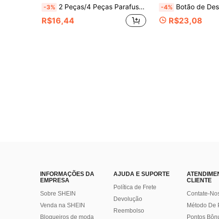
2 Peças/4 Peças Parafusos de Fixação de Assento Sanitário,Parafusos de Expansão de Borracha,Construção Metálica com Pontas de Borracha,Aperto Seguro&Resistente a Arranhões,Fácil de Instalar para Atualizações Domésticas&Design de Banheiro Moderno,Assentos Sanitários para Banheiros,Acessório de Banheiro,Parafuso Resistente a Arranhões
Botão de Descarga de Vaso Sanitário Floral Brilhante e Conjunto de Alça de Tampa de Vaso Sanitário de Silicone Colorido, Controle de Reservatório de Água, Design Floral Colorido Transparente, Elevador de Tampa, Elevador de Assento de Vaso Sanitário de Silicone, Botão de Descarga de Vaso Sanitário Floral Elegante, Adequado para Mulheres com Unhas Longas, F
-3%
-4%
R$16,44
R$23,08
INFORMAÇÕES DA
AJUDA E SUPORTE
ATENDIME
EMPRESA
CLIENTE
Política de Frete
Sobre SHEIN
Contate-No
Devolução
Venda na SHEIN
Método De
Reembolso
Blogueiros de moda
Pontos Bôn