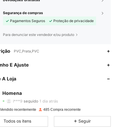
Segurança de compras
Pagamentos Seguros
Proteção de privacidade
Para denunciar este vendedor e/ou produto
ição
PVC,Prata,PVC
nho E Ajuste
4,78
21
58
 A Loja
4,78
21
58
4,78
21
58
Homena
l***9
seguido
1 dia atrás
4,78
21
58
 Vendido recentemente
485 Compra recorrente
4,78
21
58
Todos os itens
Seguir
4,78
21
58