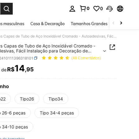
0
0
ar. Press Enter to select.
s masculinas
Casa & Decoração
Tamanhos Grandes
Joias e acessó
2 Peças Capas de Tubo de Aço Inoxidável Cromado - Autoadesivas, Fácil Instalação para Decoração de Cozinha e Banheiro, Acessórios de Banheiro, Ferramentas de Banheiro
s Capas de Tubo de Aço Inoxidável Cromado -
esivas, Fácil Instalação para Decoração de
a e Banheiro, Acessórios de Banheiro,
r2410111396318101
(48 Comentários)
entas de Banheiro
14
R$
,95
r de
ICE AND AVAILABILITY
nho
o22
Tipo26
Tipo34
o 26-6 peças
Tipo 34-4 peças
o 34-10 peças
a de tamanhos