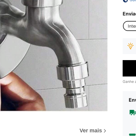
Envia
Inte
Ganhe 
Env
Ver mais