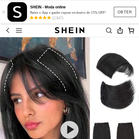
SHEIN - Moda online
×
OBTER
Baixe o App e ganhe cupom exclusivo de 15% OFF!
(2,847)