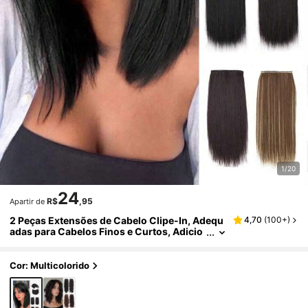
1/20
24
R$
,95
Apartir de
2 Peças Extensões de Cabelo Clipe-In, Adequ
4,70
(
100+
)
adas para Cabelos Finos e Curtos, Adicio
na Volume Facilmente, Cor Preta Natural
Cor: Multicolorido