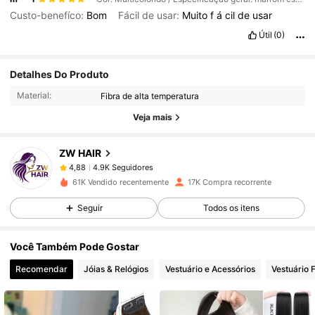
Custo-benefíco:
Bom
Fácil de usar:
Muito
f
á
cil
de
usar
Útil
(0)
4.9K Seguidores
4,88
Detalhes Do Produto
Material:
Fibra de alta temperatura
4.9K Seguidores
4,88
Veja mais
ZW HAIR
4.9K Seguidores
4,88
i***5
pago
1 dia atrás
61K Vendido recentemente
17K Compra recorrente
4.9K Seguidores
4,88
Seguir
Todos os itens
Você Também Pode Gostar
4.9K Seguidores
4,88
Recomendar
Jóias & Relógios
Vestuário e Acessórios
Vestuário 
4.9K Seguidores
4,88