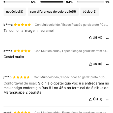
5%
94%
1%
negócios
(8)
sem diferenças de coloração
(5)
básico
(5)
b***a
Cor: Multicolorido / Especificação geral: preto / Comprimento da peruca: 12 Inch
Tal
como
na
imagem
,
eu
amei
.
Útil
(0)
s***s
Cor: Multicolorido / Especificação geral: marrom escuro / Comprimento da peruca: 12 Inch
Gostei
muito
Útil
(0)
j***5
Cor: Multicolorido / Especificação geral: preto / Comprimento da peruca: 8 Inch
Confortável de usar:
S
ó
n
ã
o
gostei
que
voc
ê
s
entregaram
no
meu
antigo
endere
ç
o
Rua
81
no
45b
no
terminal
do
ô
nibus
de
Maranguape
2
paulista
Útil
(2)
m***i
Cor: Multicolorido / Especificação geral: marrom escuro / Comprimento da peruca: 10 Inch