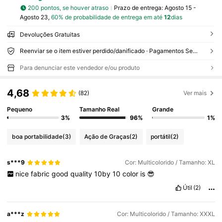
200 pontos, se houver atraso
Prazo de entrega:
Agosto 15 -
Agosto 23,
60% de probabilidade de entrega em até
12
dias
Devoluções Gratuitas
Reenviar se o item estiver perdido/danificado · Pagamentos Seguros · Proteção de privacidade
Para denunciar este vendedor e/ou produto
4,68
(82)
Ver mais
Pequeno
Tamanho Real
Grande
3%
96%
1%
boa portabilidade
(3)
Ação de Graças
(2)
portátil
(2)
s***9
Cor: Multicolorido / Tamanho: XL
nice
fabric
good
quality
10by
10
color
is
😎
Útil
(2)
a***z
Cor: Multicolorido / Tamanho: XXXL