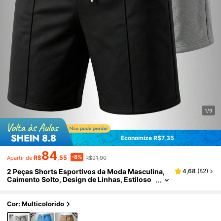
1/9
Economize R$7,35
84
-8%
R$
,55
R$91,90
Apartir de
2 Peças Shorts Esportivos da Moda Masculina,
4,68
(
82
)
Caimento Solto, Design de Linhas, Estiloso
e Confortável, Adequado para Uso Diário, C
asa, Academia, Caminhada, Praia e Mais, Presen
te Perfeito para o Namorado
Cor: Multicolorido