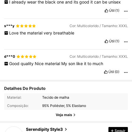
I
already
wear
the
black
one
and
its
good
it
can
be
unisex
Útil
(1)
s***y
Cor: Multicolorido / Tamanho: XXXL
Love
the
material
very
breathable
Útil
(1)
d***0
Cor: Multicolorido / Tamanho: XXXL
Good
quality
Nice
material
My
son
like
it
to
much
Útil
(0)
Detalhes Do Produto
Material:
Tecido de malha
143 Seguidores
4,60
Composição:
95% Poliéster, 5% Elastano
Veja mais
143 Seguidores
4,60
Serendipity Style3
Seguir