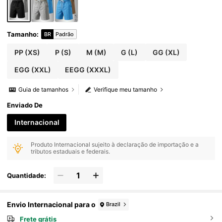
Tamanho
:
BR
Padrão
PP
(XS)
P
(S)
M
(M)
G
(L)
GG
(XL)
EGG
(XXL)
EEGG
(XXXL)
Guia de tamanhos
Verifique meu tamanho
Enviado De
Internacional
Produto Internacional sujeito à declaração de importação e a
tributos estaduais e federais.
Quantidade:
Envio Internacional para o
Brazil
Frete grátis