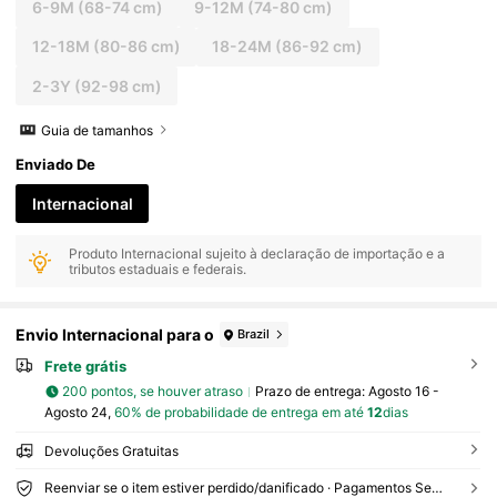
6-9M
(68-74 cm)
9-12M
(74-80 cm)
12-18M
(80-86 cm)
18-24M
(86-92 cm)
2-3Y
(92-98 cm)
Guia de tamanhos
Enviado De
Internacional
Produto Internacional sujeito à declaração de importação e a
tributos estaduais e federais.
Envio Internacional para o
Brazil
Frete grátis
200 pontos, se houver atraso
Prazo de entrega:
Agosto 16 -
Agosto 24,
60% de probabilidade de entrega em até
12
dias
Devoluções Gratuitas
Reenviar se o item estiver perdido/danificado · Pagamentos Seguros · Proteção de privacidade