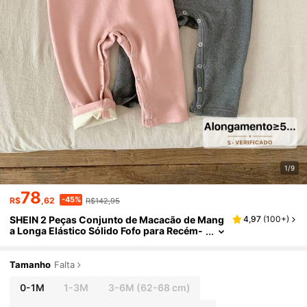
1/9
78
-45%
R$
,62
R$142,95
SHEIN 2 Peças Conjunto de Macacão de Mang
4,97
(
100+
)
a Longa Elástico Sólido Fofo para Recém-
Nascido Menina, Outono/Inverno
Tamanho
Falta
0-1M
1-3M
3-6M
(62-68 cm)