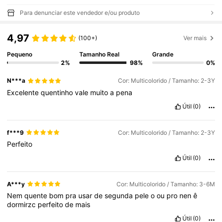
Para denunciar este vendedor e/ou produto
4,97
(100+)
Ver mais
Pequeno
Tamanho Real
Grande
2%
98%
0%
N***a
Cor: Multicolorido / Tamanho: 2-3Y
Excelente
quentinho
vale
muito
a
pena
Útil
(0)
f***9
Cor: Multicolorido / Tamanho: 2-3Y
Perfeito
Útil
(0)
A***y
Cor: Multicolorido / Tamanho: 3-6M
Nem
quente
bom
pra
usar
de
segunda
pele
o
ou
pro
nen
ê
dormirzc
perfeito
de
mais
Útil
(0)