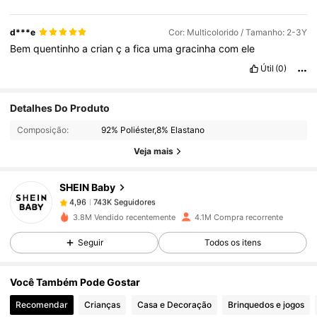
d***e
Cor: Multicolorido / Tamanho: 2-3Y
Bem
quentinho
a
crian
ç
a
fica
uma
gracinha
com
ele
Útil
(0)
743K Seguidores
4,96
Detalhes Do Produto
Composição:
92% Poliéster,8% Elastano
743K Seguidores
4,96
Veja mais
SHEIN Baby
743K Seguidores
4,96
5***1
pago
1 dia atrás
3.8M Vendido recentemente
4.1M Compra recorrente
743K Seguidores
4,96
Seguir
Todos os itens
Você Também Pode Gostar
743K Seguidores
4,96
Recomendar
Crianças
Casa e Decoração
Brinquedos e jogos