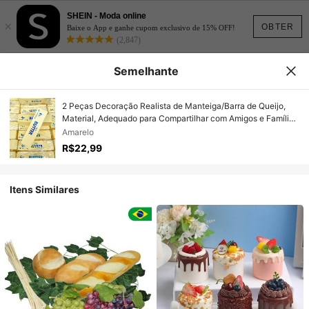
SHEIN - Moda online
×
OBTER
Baixe o App e ganhe cupom exclusivo de 15% OFF!
(2,847)
Semelhante
2 Peças Decoração Realista de Manteiga/Barra de Queijo,
Material, Adequado para Compartilhar com Amigos e Família
(Este produto tem aroma lácteo, por favor não compre se
Amarelo
você não aceitar)
R$22,99
Itens Similares