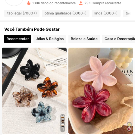
130K Vendido recentemente
29K Compra recorrente
tão legal (7000+)
ótima qualidade (6000+)
linda (6000+)
tão f
4.6K Seguidores
4,90
Você Também Pode Gostar
4.6K Seguidores
4,90
Recomendar
Jóias & Relógios
Beleza e Saúde
Casa e Decoraçã
4.6K Seguidores
4,90
4.6K Seguidores
4,90
4.6K Seguidores
4,90
4.6K Seguidores
4,90
4.6K Seguidores
4,90
14