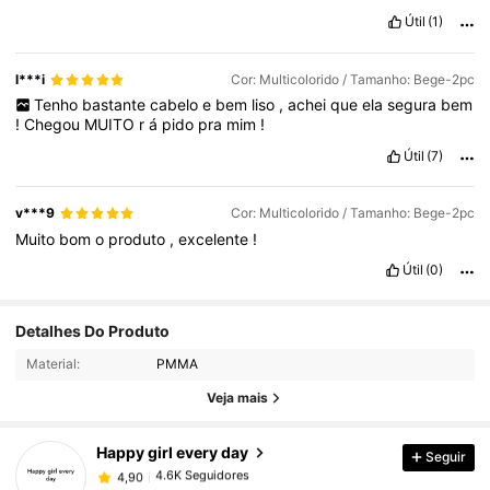
Útil
(1)
l***i
Cor: Multicolorido / Tamanho: Bege-2pc
Tenho
bastante
cabelo
e
bem
liso
,
achei
que
ela
segura
bem
!
Chegou
MUITO
r
á
pido
pra
mim
!
Útil
(7)
v***9
Cor: Multicolorido / Tamanho: Bege-2pc
Muito
bom
o
produto
,
excelente
!
Útil
(0)
Detalhes Do Produto
4.6K Seguidores
4,90
Material:
PMMA
Veja mais
4.6K Seguidores
4,90
Happy girl every day
Seguir
4.6K Seguidores
4,90