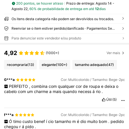
200 pontos, se houver atraso
Prazo de entrega:
Agosto 14 -
Agosto 22,
60% de probabilidade de entrega em até
12
dias
Os itens desta categoria não podem ser devolvidos ou trocados.
Reenviar se o item estiver perdido/danificado · Pagamentos Seguros · Proteção de privacidade
Para denunciar este vendedor e/ou produto
4,92
(1000+)
Ver mais
recompraria
(13)
elegante
(100+)
tamanho adequado
(47)
G***a
Cor: Multicolorido / Tamanho: Bege-2pc
PERFEITO
,
combina
com
qualquer
cor
de
roupa
e
deixa
o
cabelo
com
um
charme
a
mais
quando
necess
á
rio
.
Útil
(5)
f***a
Cor: Multicolorido / Tamanho: Bege-2pc
Ó
timo
custo
benef
í
cio
tamanho
m
é
dio
muito
bom
.
pedido
chegou
r
á
pido
.