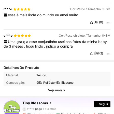
r***e
Cor: Verde / Tamanho: 3-6M
essa
é
mais
linda
do
mundo
eu
amei
muito
Útil
(0)
e***o
Cor: Rosa chiclete / Tamanho: 0-3M
Uma
gra
ç
a
esse
conjuntinho
usei
nas
fotos
da
minha
baby
de
3
meses
,
ficou
lindo
,
indico
a
compra
Útil
(2)
Detalhes Do Produto
36K Seguidores
4,95
Material:
Tecido
Composição:
95% Poliéster,5% Elastano
36K Seguidores
4,95
Veja mais
Tiny BIossoms
Seguir
36K Seguidores
4,95
t***s
pago
1 dia atrás
l***6
seguido
6 horas atrás