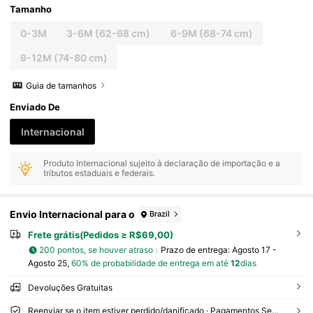
Tamanho
0-3M
3-6M
(62-68 cm)
6-9M
(68-74 cm)
9-12M
(74-80 cm)
Guia de tamanhos
Enviado De
Internacional
Produto Internacional sujeito à declaração de importação e a
tributos estaduais e federais.
Envio Internacional para o
Brazil
Frete grátis(Pedidos ≥ R$69,00)
200 pontos, se houver atraso
Prazo de entrega:
Agosto 17 -
Agosto 25,
60% de probabilidade de entrega em até
12
dias
Devoluções Gratuitas
Reenviar se o item estiver perdido/danificado · Pagamentos Seguros · Proteção de privacidade