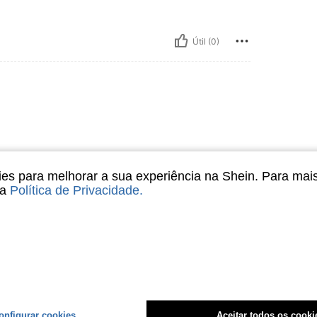
Útil (0)
s para melhorar a sua experiência na Shein. Para mai
sa
Política de Privacidade
.
Útil (0)
liações
onfigurar cookies
Aceitar todos os cooki