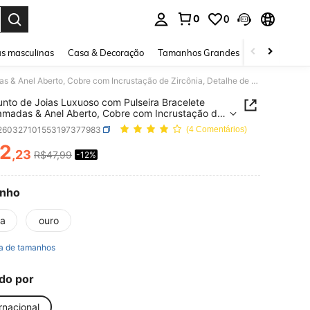
0
0
ar. Press Enter to select.
s masculinas
Casa & Decoração
Tamanhos Grandes
Joias e acessó
1 Conjunto de Joias Luxuoso com Pulseira Bracelete Multicamadas & Anel Aberto, Cobre com Incrustação de Zircônia, Detalhe de Alfinete de Segurança, para Mulheres, Festa, Casamento, Uso Diário e Combinação de Looks
unto de Joias Luxuoso com Pulseira Bracelete
amadas & Anel Aberto, Cobre com Incrustação de
ia, Detalhe de Alfinete de Segurança, para
j260327101553197377983
(4 Comentários)
es, Festa, Casamento, Uso Diário e Combinação
oks
2
,23
R$47,99
-12%
ICE AND AVAILABILITY
nho
ta
ouro
a de tamanhos
do por
rnacional