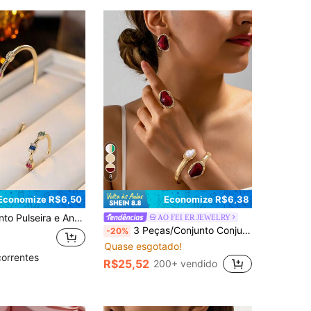
8
Economize R$6,50
Economize R$6,38
o-Íris, Conjunto de Joias Versátil Incrustado de Strass Luxuoso e Resistente à Descoloração, Presente para Mulheres
AO FEI ER JEWELRY
3 Peças/Conjunto Conjunto de Joias de Pérola Barroca Assimétrica, Brincos, Anel, Conjunto de Joias de Pérola de Estilo Vintage Luxuoso Europeu e Americano, Conjunto de Joias Elegante e Romântico, Presente de Joias Adequado para Uso Diário, Férias, Encontros, Banquetes, Festas e Presentes de Feriado
-20%
Quase esgotado!
correntes
R$25,52
200+ vendido