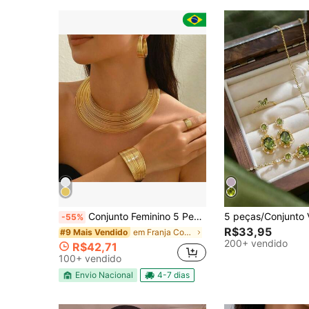
Conjunto Feminino 5 Peças com Choker, Colar, Brincos, Pulseira e Anel, Estilo Moderno e Sofisticado
-55%
R$33,95
em Franja Conjuntos De Jóias Femininas
#9 Mais Vendido
200+ vendido
R$42,71
100+ vendido
Envio Nacional
4-7 dias