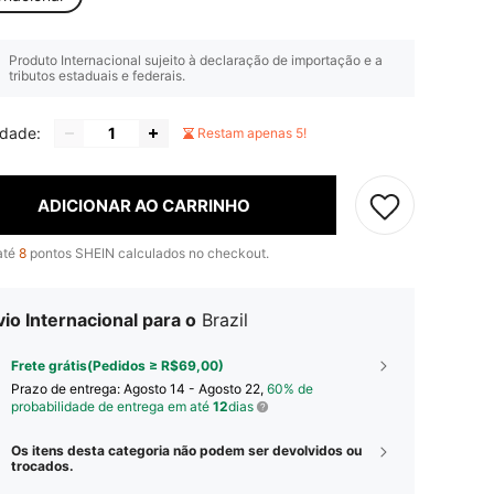
Produto Internacional sujeito à declaração de importação e a
tributos estaduais e federais.
idade:
Restam apenas 5!
ADICIONAR AO CARRINHO
até
8
pontos SHEIN calculados no checkout.
io Internacional para o
Brazil
Frete grátis(Pedidos ≥ R$69,00)
Prazo de entrega:
Agosto 14 - Agosto 22,
60% de
probabilidade de entrega em até
12
dias
Os itens desta categoria não podem ser devolvidos ou
trocados.