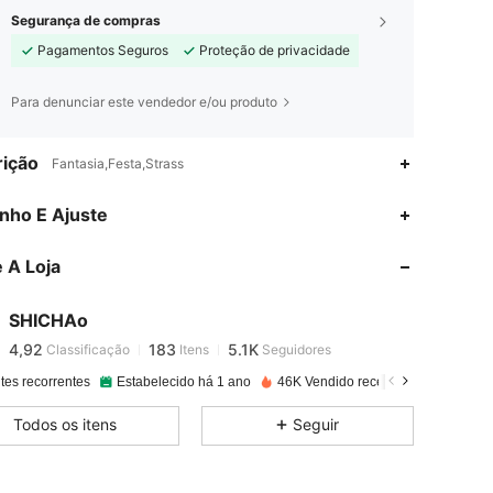
Segurança de compras
Pagamentos Seguros
Proteção de privacidade
Para denunciar este vendedor e/ou produto
ição
Fantasia,Festa,Strass
4,92
183
5.1K
nho E Ajuste
 A Loja
4,92
183
5.1K
SHICHAo
4,92
183
5.1K
Classificação
Itens
Seguidores
j***a
pago
1 dia atrás
tes recorrentes
Estabelecido há 1 ano
46K Vendido recentemente
4,92
183
5.1K
Todos os itens
Seguir
4,92
183
5.1K