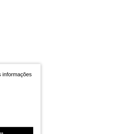
s informações
es