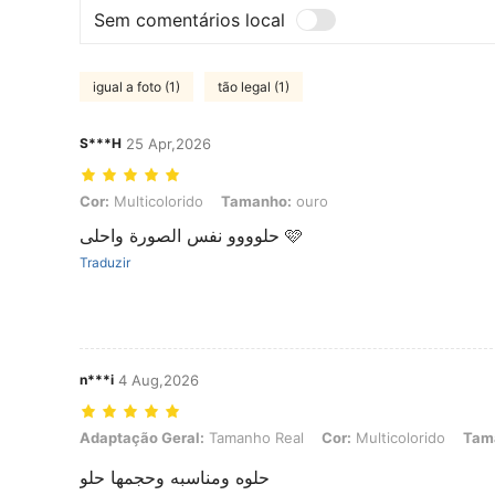
Sem comentários local
igual a foto (1)
tão legal (1)
S***H
25 Apr,2026
Cor: Multicolorido, Tamanho: ouro
Cor:
Multicolorido
Tamanho:
ouro
حلوووو نفس الصورة واحلى 🩷
Traduzir
n***i
4 Aug,2026
Adaptação Geral: Tamanho Real, Cor: Multicolorido, Tamanho: ouro
Adaptação Geral:
Tamanho Real
Cor:
Multicolorido
Tam
حلوه ومناسبه وحجمها حلو