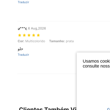
Traduzir
ح***ي
6 Aug,2026
Cor: Multicolorido, Tamanho: prata
Cor:
Multicolorido
Tamanho:
prata
حلو
Traduzir
Usamos cookie
consulte nos
Ver Mais Ava
Clientes Também Visitaram
C