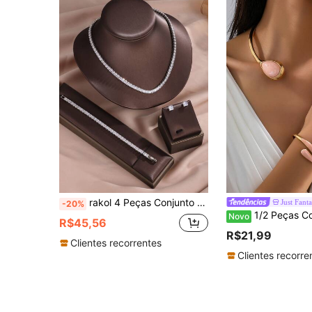
rakol 4 Peças Conjunto de Joias com Colar, Pulseira e Brincos de Zircônia Cúbica Quadrada de Luxo, Adequado para Casamento e Ocasiões Formais
Just Fanta
-20%
1/2 Peças Colar Choker e Pulseira de Resina Rosa em Formato de Gota de Água 
Novo
R$45,56
R$21,99
Clientes recorrentes
Clientes recorre