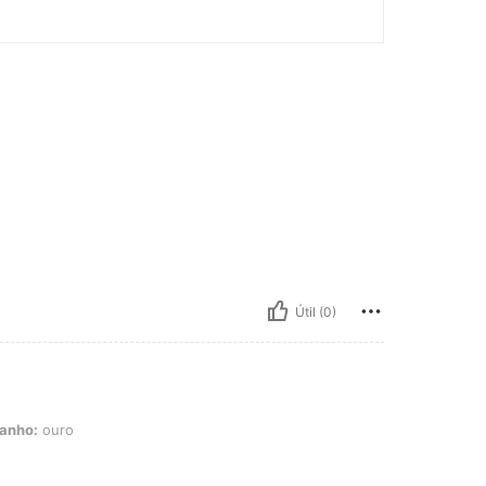
Útil (0)
anho:
ouro