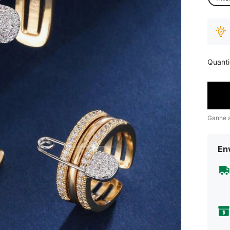
Quant
Ganhe 
Env