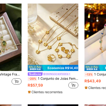
Economize R$14,40
5 peças/Conjunto Vintage Francês Verde Oliva Conjunto de Joias, Incluindo Colar, Brincos, Anel, Pulseira, Com Design Delicado de Borboleta e Geométrico Combinando, Elegante para Uso Diário e Festa para Mulheres, Presente Ideal para Namorada/Mãe/Amiga
1 Conjunto Pulseira e Anel de Contas Coloridas do Arc
DONGGUANYAYA
-13%
1 Conjunto de Joias Femininas de Estilo Elegante em Aço Inoxidável com Incrustação de Vidro em Forma de Trevo de Quatro Folhas, Adequado para Banquete, Festa e Uso em Férias
-20%
R$43,49
R$57,59
Clientes re
Clientes recorrentes