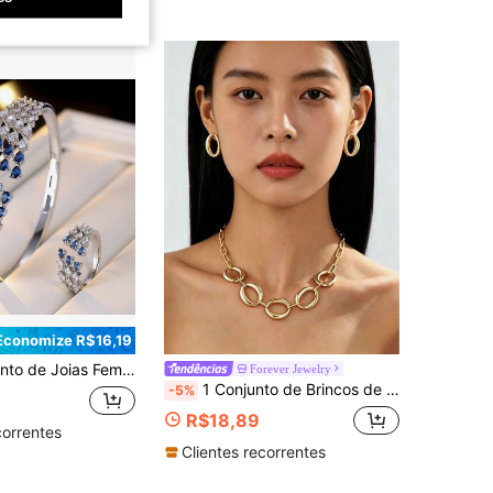
Economize R$16,19
 Material de Cobre com Pedra de Zircônia, Estilo de Festa de Luxo Colorido
Forever Jewelry
1 Conjunto de Brincos de Botão Ovais Ocos com Design Elegante e Minimalista em Metal Brilhante + 1 Peça de Colar Oval Oco Conectado Fresco, Conjunto de Joias Femininas, Pode Ser Dado como Presente
-5%
R$18,89
correntes
Clientes recorrentes