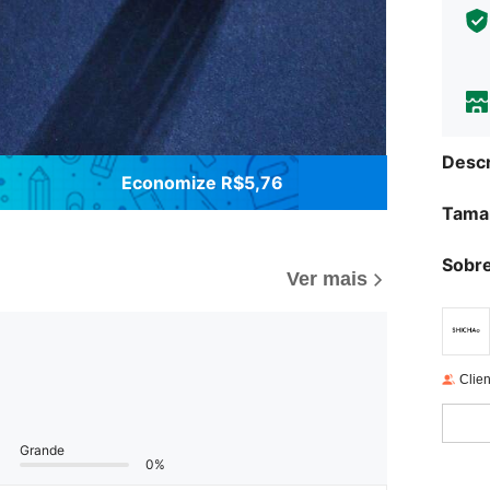
Descr
Economize R$5,76
Tama
Sobre
Ver mais
Clien
Grande
0%