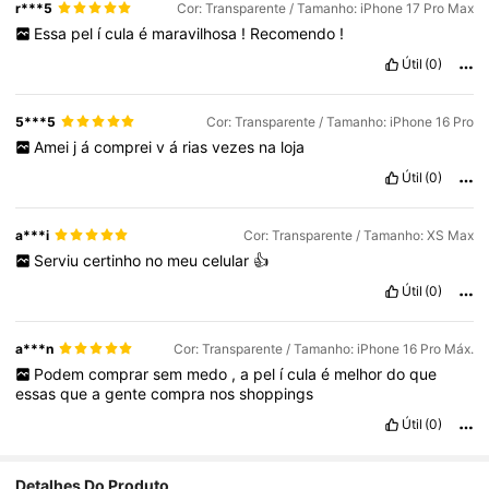
r***5
Cor: Transparente / Tamanho: iPhone 17 Pro Max
Essa
pel
í
cula
é
maravilhosa
!
Recomendo
!
Útil
(0)
5***5
Cor: Transparente / Tamanho: iPhone 16 Pro
Amei
j
á
comprei
v
á
rias
vezes
na
loja
Útil
(0)
a***i
Cor: Transparente / Tamanho: XS Max
Serviu
certinho
no
meu
celular
👍
Útil
(0)
a***n
Cor: Transparente / Tamanho: iPhone 16 Pro Máx.
Podem
comprar
sem
medo
,
a
pel
í
cula
é
melhor
do
que
essas
que
a
gente
compra
nos
shoppings
Útil
(0)
Detalhes Do Produto