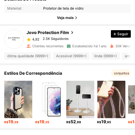
2.5K Seguidores
4,92
Material:
Protetor de tela de vidro
Veja mais
2.5K Seguidores
4,92
Jovo Protection Film
Seguir
2.5K Seguidores
4,92
Clientes recorrentes
Estabelecido há 1 ano
30K Vendido
ótima qualidade (9999+)
Acessível (9999+)
linda (9999+)
amor 
2.5K Seguidores
4,92
Estilos De Correspondência
conjuntos
2.5K Seguidores
4,92
2.5K Seguidores
4,92
2.5K Seguidores
4,92
19
19
52
19
1
R$
,39
R$
,35
R$
,99
R$
,95
R$
2.5K Seguidores
4,92