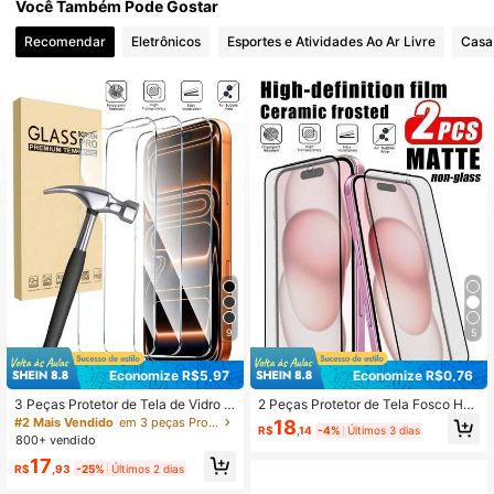
Você Também Pode Gostar
Recomendar
Eletrônicos
Esportes e Atividades Ao Ar Livre
Casa
2.5K Seguidores
4,92
2.5K Seguidores
4,92
2.5K Seguidores
4,92
9
5
Economize R$5,97
Economize R$0,76
3 Peças Protetor de Tela de Vidro T
2 Peças Protetor de Tela Fosco HD,
emperado HD Ultra-Resistente, Co
Dobrável Anti-Quebra, Superfície C
#2 Mais Vendido
em 3 peças Protetores de tela para celular
18
R$
,14
-4%
Últimos 3 dias
mpatível com 17/17Pro/17Air/17Pro
erâmica Fosca, Toque Macio e Res
800+ vendido
Max, 16/16Pro/16Plus/16Pro Max, 1
ponsivo, Experiência de Escrita Se
17
5/15Plus/15Pro/15Pro Max, 14/14Pl
melhante a Papel, Proteção de Tela
R$
,93
-25%
Últimos 2 dias
us/14Pro/14Pro Max, 13/13Pro/13P
Completa, Compatível com iPhone