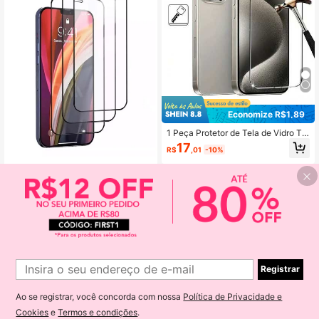
Economize R$1,89
1 Peça Protetor de Tela de Vidro Te
mperado Compatível com iPhone 1
17
R$
,01
-10%
7/16e/15/14/13/12/11 Pro Max/14/1
5/16 Plus
3 Peças Protetor de Tela de Cobert
ura Completa 30D Compatível com
21
R$
,56
-10%
Apple iPhone 16/16 Plus/16 Pro/16
Pro Max/15/15Plus/15Pro/15Promax
Registrar
Ao se registrar, você concorda com nossa
Política de Privacidade e
Cookies
e
Termos e condições
.