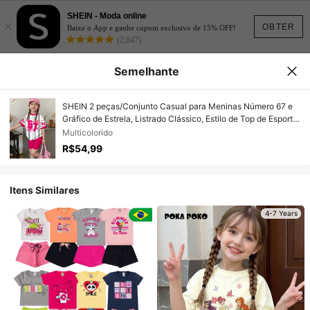
SHEIN - Moda online
×
OBTER
Baixe o App e ganhe cupom exclusivo de 15% OFF!
(2,847)
Semelhante
SHEIN 2 peças/Conjunto Casual para Meninas Número 67 e
Gráfico de Estrela, Listrado Clássico, Estilo de Top de Esporte
de Manga Curta e Shorts, Conjunto de Verão, Moda de Volta
Multicolorido
às Aulas
R$54,99
Itens Similares
4-7 Years