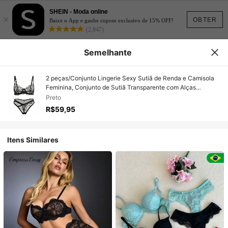
SHEIN - Moda online
×
OBTER
Baixe o App e ganhe cupom exclusivo de 15% OFF!
(2,847)
Semelhante
2 peças/Conjunto Lingerie Sexy Sutiã de Renda e Camisola
Feminina, Conjunto de Sutiã Transparente com Alças
Ajustáveis para Festa de Feriado
Preto
R$59,95
Itens Similares