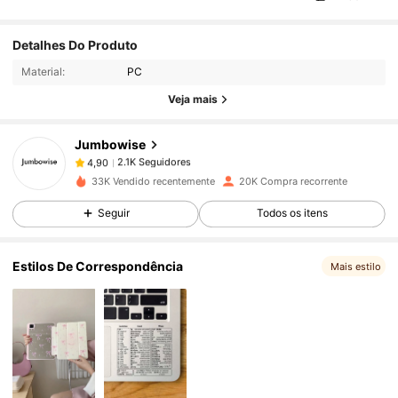
2.1K Seguidores
4,90
Detalhes Do Produto
Material:
PC
2.1K Seguidores
4,90
Veja mais
Jumbowise
2.1K Seguidores
4,90
r***1
pago
1 dia atrás
33K Vendido recentemente
20K Compra recorrente
2.1K Seguidores
4,90
Seguir
Todos os itens
Estilos De Correspondência
2.1K Seguidores
4,90
Mais estilo
2.1K Seguidores
4,90
2.1K Seguidores
4,90