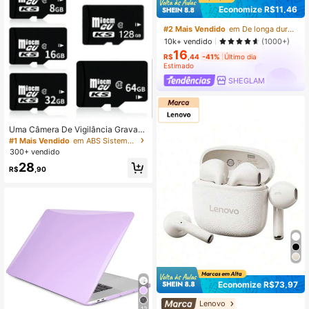
Economize R$11,46
#2 Mais Vendido
em De longa duração Sobrancelhas
10k+ vendido
(1000+)
16
R$
,44
-41%
Último dia
Estimado
SHEGLAM
Uma Câmera De Vigilância Gravad
or De Condução Cartão De Armaze
#1 Mais Vendido
em ABS Sistemas de segurança residencial
namento De Vídeo 8g Cartão De M
300+ vendido
emória 16gtf Cartão 32tf Cartão 64
28
g De Alta Velocidade C10 Cartão D
R$
,90
e Memória Para Câmera De Celular
128g
Economize R$73,97
Lenovo
12