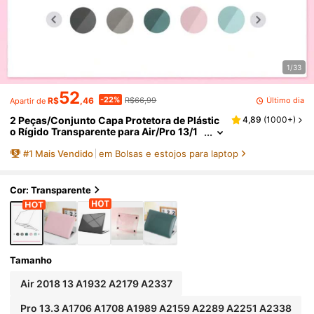
1/33
52
-22%
Último dia
R$
,46
R$66,99
Apartir de
2 Peças/Conjunto Capa Protetora de Plástic
4,89
(
1000+
)
o Rígido Transparente para Air/Pro 13/1
4/15 Polegadas, Compatível com Model
#
1
Mais Vendido
em Bolsas e estojos para laptop
os A2485 A2442 A1466 A1369 M2, À Prova d
e Choque
Cor: Transparente
Tamanho
Air 2018 13 A1932 A2179 A2337
Pro 13.3 A1706 A1708 A1989 A2159 A2289 A2251 A2338