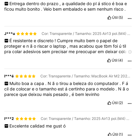
Entrega
dentro
do
prazo
,
a
qualidade
do
pl
á
stico
é
boa
e
ficou
muito
bonito
.
Veio
bem
embalado
e
sem
nenhum
risco
.
Útil
(5)
J***u
Cor: Transparente / Tamanho: 2025 Air13 pol.(M4) A3240
É
resistente
e
discreto
!
Cumpre
muito
bem
o
papel
de
proteger
e
n
ã
o
riscar
o
laptop
,
mas
acabou
que
tbm
foi
ú
til
pra
colar
adesivos
sem
precisar
me
preocupar
em
deixar
cola
direto
no
computador
😅
Tem
uma
borracha
antiderrapante
na
Útil
(4)
parte
inferior
que
tbm
é
ó
tima
.
I***é
Cor: Transparente / Tamanho: MacBook Air M2 2022 A2681
Muito
boa
a
capa
.
N
ã
o
tirou
a
beleza
do
computador
.
F
á
cil
de
colocar
e
o
tamanho
est
á
certinho
para
o
modelo
.
N
ã
o
parece
que
deixou
mais
pesado
,
é
bem
levinho
Útil
(2)
l***2
Cor: Transparente / Tamanho: 2025 Air13 pol.(M4) A3240
Excelente
calidad
me
gust
ó
Útil
(1)