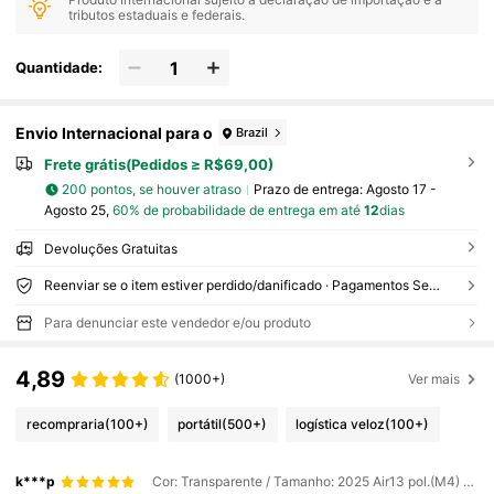
tributos estaduais e federais.
Quantidade:
Envio Internacional para o
Brazil
Frete grátis(Pedidos ≥ R$69,00)
200 pontos, se houver atraso
Prazo de entrega:
Agosto 17 -
Agosto 25,
60% de probabilidade de entrega em até
12
dias
Devoluções Gratuitas
Reenviar se o item estiver perdido/danificado · Pagamentos Seguros · Proteção de privacidade
Para denunciar este vendedor e/ou produto
4,89
(1000+)
Ver mais
recompraria
(100+)
portátil
(500+)
logística veloz
(100+)
k***p
Cor: Transparente / Tamanho: 2025 Air13 pol.(M4) A3240