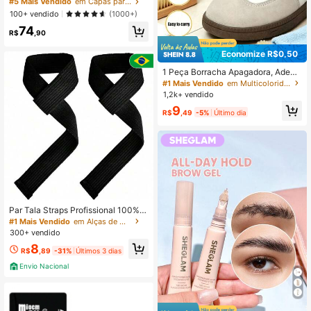
#5 Mais Vendido
em Capas para laptop
justa-se Perfeitamente à Tela Retin
100+ vendido
(1000+)
a e Touch ID (Transparente Brilhant
74
e)
R$
,90
Economize R$0,50
1 Peça Borracha Apagadora, Adequ
ada para Limpar Sapatos de Camur
#1 Mais Vendido
em Multicolorido Outros acessórios para calçados
ça, Limpador de Sapatos de Camur
1,2k+ vendido
ça Portátil, Fórmula Sem Água, Ade
9
quada para Limpar Veludo, Couro, T
R$
,49
-5%
Último dia
ênis e Sapatos Brancos, Remoção d
e Manchas com Limpeza a Seco, N
ão Abrasiva, Escolha Ideal para Ent
usiastas de Tênis e Amantes de Sap
atos. Viagem, Essencial de Viagem,
Sapateiro
Par Tala Straps Profissional 100% A
lgodão Crossfit Musculação Alta Re
#1 Mais Vendido
em Alças de mão
sistência Hand Grip Academia
300+ vendido
8
R$
,89
-31%
Últimos 3 dias
Envio Nacional