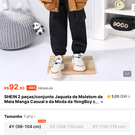
1/7
92
-45%
R$
,90
R$168,90
SHEIN 2 peças/conjunto Jaqueta de Moletom de
5,00
(
24
)
Meia Manga Casual e da Moda da YongBoy c
om Bolsos e Calça Jogger de Cor Sólida, ad
equado para esportes diários, uso ao ar livre, es
cola e streetwear
Tamanho
Falta
4 left
4Y
(98-104 cm)
5Y
(104-110 cm)
6Y
(110-116 cm)