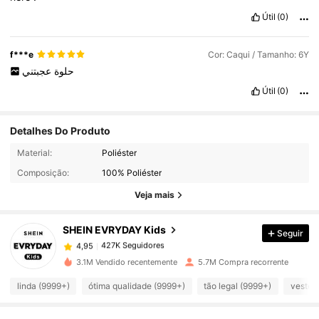
Útil
(0)
f***e
Cor: Caqui / Tamanho: 6Y
‏حلوة
عجبتني
Útil
(0)
Detalhes Do Produto
Material:
Poliéster
427K Seguidores
4,95
Composição:
100% Poliéster
Veja mais
427K Seguidores
4,95
SHEIN EVRYDAY Kids
Seguir
427K Seguidores
4,95
c***o
pago
1 dia atrás
3.1M Vendido recentemente
5.7M Compra recorrente
linda (9999+)
ótima qualidade (9999+)
tão legal (9999+)
veste 
427K Seguidores
4,95