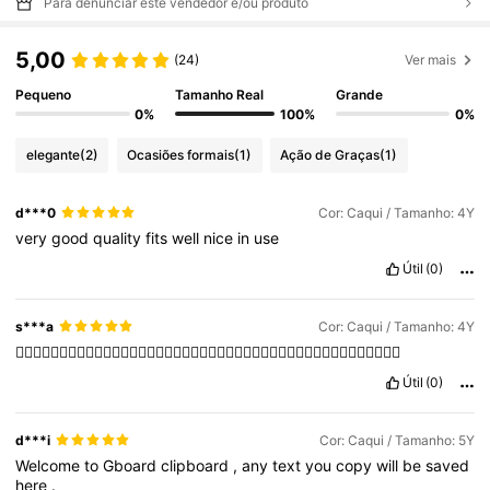
Para denunciar este vendedor e/ou produto
5,00
(24)
Ver mais
Pequeno
Tamanho Real
Grande
0%
100%
0%
elegante
(2)
Ocasiões formais
(1)
Ação de Graças
(1)
d***0
Cor: Caqui / Tamanho: 4Y
very
good
quality
fits
well
nice
in
use
Útil
(0)
s***a
Cor: Caqui / Tamanho: 4Y
👍🏻👍🏻👍🏻👍🏻👍🏻👍🏻👍🏻👍🏻👍🏻👍🏻👍🏻👍🏻👍🏻👍🏻👍🏻👍🏻👍🏻👍🏻👍🏻👍🏻👍🏻👍🏻
Útil
(0)
d***i
Cor: Caqui / Tamanho: 5Y
Welcome
to
Gboard
clipboard
,
any
text
you
copy
will
be
saved
here
.