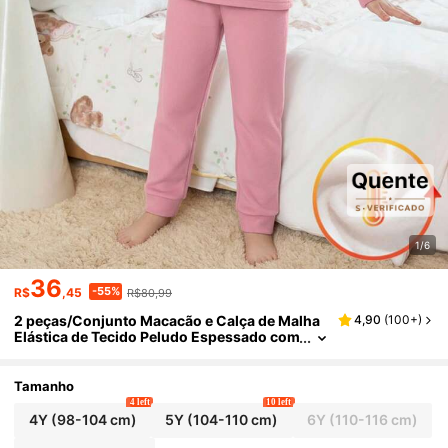
1/6
36
-55%
R$
,45
R$80,99
2 peças/Conjunto Macacão e Calça de Malha
4,90
(
100+
)
Elástica de Tecido Peludo Espessado com
Gola Redonda e Manga Longa, Conjunto
de Roupa de Casa para Meninas Jovens no In
verno
Tamanho
4 left
10 left
4Y
(98-104 cm)
5Y
(104-110 cm)
6Y
(110-116 cm)