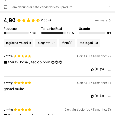
Para denunciar este vendedor e/ou produto
4,90
(100+)
Ver mais
Pequeno
Tamanho Real
Grande
10%
90%
0%
logística veloz
(1)
elegante
(3)
tênis
(1)
tão legal
(13)
k***a
Cor: Azul / Tamanho: 7Y
Maravilhosa
,
tecido
bom
😍😍😍
Útil
(0)
s***y
Cor: Azul / Tamanho: 7Y
gostei
muito
Útil
(0)
v***n
Cor: Multicolorido / Tamanho: 5Y