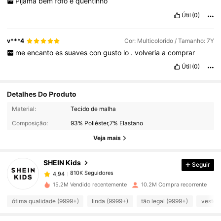
Pijama
bem
fofo
e
quentinho
Útil
(0)
v***4
Cor: Multicolorido / Tamanho: 7Y
me
encanto
es
suaves
con
gusto
lo
.
volveria
a
comprar
Útil
(0)
Detalhes Do Produto
810K Seguidores
4,94
Material:
Tecido de malha
Composição:
93% Poliéster,7% Elastano
810K Seguidores
4,94
Veja mais
SHEIN Kids
Seguir
810K Seguidores
4,94
m***1
pago
1 dia atrás
15.2M Vendido recentemente
10.2M Compra recorrente
810K Seguidores
4,94
ótima qualidade (9999+)
linda (9999+)
tão legal (9999+)
veste 