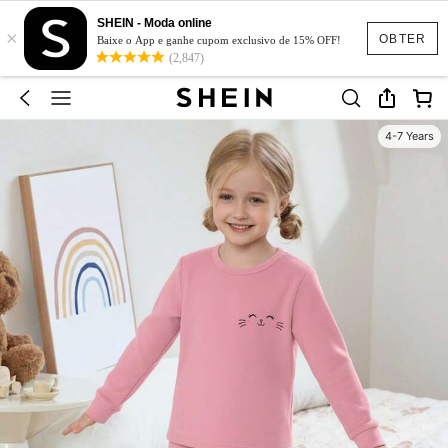
SHEIN - Moda online
×
OBTER
Baixe o App e ganhe cupom exclusivo de 15% OFF!
(2,847)
4-7 Years