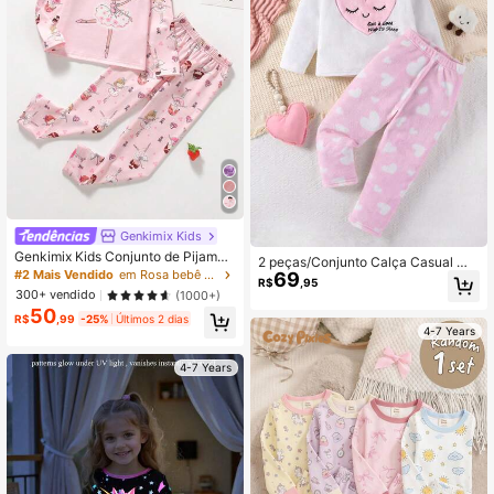
Genkimix Kids
Genkimix Kids Conjunto de Pijama
2 peças/Conjunto Calça Casual Ma
Gráfico Floral e Figura para Menina
#2 Mais Vendido
em Rosa bebê Pijamas para meninas
69
cia Rosa com Coração Bordado e Bl
R$
,95
Jovem
usão de Manga Longa Para Menina
300+ vendido
(1000+)
s, Outono/Inverno
50
R$
,99
-25%
Últimos 2 dias
4-7 Years
4-7 Years