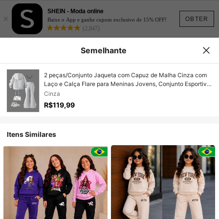
SHEIN - Moda online
×
OBTER
Baixe o App e ganhe cupom exclusivo de 15% OFF!
(2,847)
Semelhante
2 peças/Conjunto Jaqueta com Capuz de Malha Cinza com
Laço e Calça Flare para Meninas Jovens, Conjunto Esportivo
Casual para Outono e Inverno
Cinza
R$119,99
Itens Similares