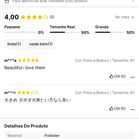
Para denunciar este vendedor e/ou produto
4,00
(2)
Ver mais
Pequeno
Tamanho Real
Grande
0%
50%
50%
linda
(1)
veste bem
(1)
m***a
Cor: Preto e Branco / Tamanho: 9Y
Beautiful
i
love
them
Útil
(0)
m***r
Cor: Preto e Branco / Tamanho: 9Y
大きめ
ダボダボ来たい方なら良い
Útil
(0)
Detalhes Do Produto
809K Seguidores
4,94
Material:
Poliéster