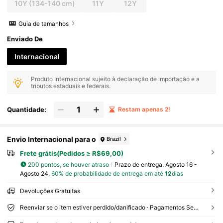
10Y
(134-140 cm)
11Y
12Y
Guia de tamanhos
Enviado De
Internacional
Produto Internacional sujeito à declaração de importação e a
tributos estaduais e federais.
Quantidade:
Restam apenas 2!
Envio Internacional para o
Brazil
Frete grátis(Pedidos ≥ R$69,00)
200 pontos, se houver atraso
Prazo de entrega:
Agosto 16 -
Agosto 24,
60% de probabilidade de entrega em até
12
dias
Devoluções Gratuitas
Reenviar se o item estiver perdido/danificado · Pagamentos Seguros · Proteção de privacidade