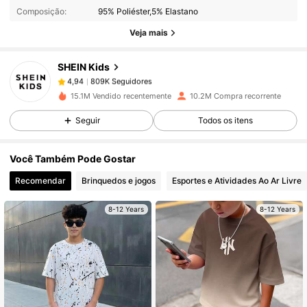
Composição:
95% Poliéster,5% Elastano
809K Seguidores
4,94
Veja mais
SHEIN Kids
809K Seguidores
4,94
e***1
pago
1 dia atrás
15.1M Vendido recentemente
10.2M Compra recorrente
809K Seguidores
4,94
Seguir
Todos os itens
Você Também Pode Gostar
809K Seguidores
4,94
Recomendar
Brinquedos e jogos
Esportes e Atividades Ao Ar Livre
8-12 Years
8-12 Years
809K Seguidores
4,94
809K Seguidores
4,94
809K Seguidores
4,94