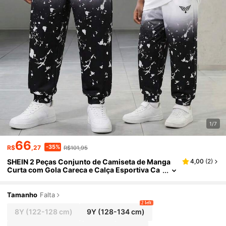
1/7
66
-35%
R$
,27
R$101,95
SHEIN 2 Peças Conjunto de Camiseta de Manga
4,00
(
2
)
Curta com Gola Careca e Calça Esportiva Ca
sual para Meninos Adolescentes, Estampa G
radiente de Letras, Adequado para Primavera, Ve
rão, Outono, Brincadeiras ao Ar Livre, Escola, Est
Tamanho
Falta
ilo de Rua, Festa e Lazer, Alto Custo-Benefício
2 left
8Y
(122-128 cm)
9Y
(128-134 cm)