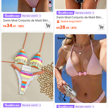
7
#praia vestir
#praia vestir
Swim Mod Conjunto de Maiô Bikini
Swim Mod Conjunto de Maiô Bikini
Feminino Duas Peças com Estampa
Quase esgotado!
Feminino com Alças Finas em Tecid
de Poá, Sexy, Costas Abertas e Alç
34
28
R$
,07
-38%
o Jacquard, Primavera/Verão
a Halter, Primavera/Verão 2026
R$
,85
-41%
#praia vestir
#praia vestir