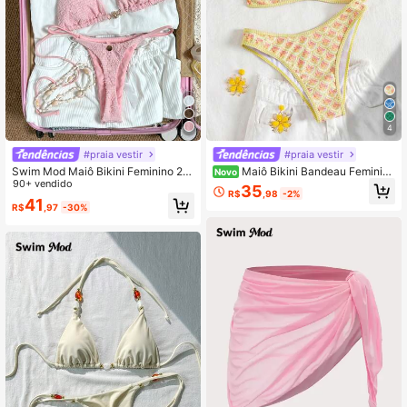
544K Seguidores
4,87
4
#praia vestir
#praia vestir
Swim Mod Maiô Bikini Feminino 20
Maiô Bikini Bandeau Feminino
Novo
26 Primavera/Verão Novo Amarelo
90+ vendido
2 Peças Rosa Estampado, Alças Re
35
R$
,98
-2%
Botão-de-Ouro Jacquard Texturiza
movíveis, Adequado para Fotografi
41
R$
,97
-30%
do Decote em V Costas Abertas Tri
a de Férias na Ilha e Praia
ângulo Duas Peças, Sexy & Doce P
ara Férias na Praia