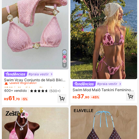
9
#praia vestir
#8 Mais Vendido
em Bloco de cores Conjuntos de biquínis femininos
Quase esgotado!
Swim Vcay Conjunto de Maiô Bikini
#praia vestir
Feminino Elegante e Sexy com Teci
#8 Mais Vendido
#8 Mais Vendido
em Bloco de cores Conjuntos de biquínis femininos
em Bloco de cores Conjuntos de biquínis femininos
do Especial, Detalhes Decorativos
Swim Mod Maiô Tankini Feminino c
Quase esgotado!
Quase esgotado!
600+ vendido
(500+)
em Metal e Pedra
om Alça Sexy e Estampa, Primaver
37
#8 Mais Vendido
em Bloco de cores Conjuntos de biquínis femininos
61
R$
,90
-45%
a/Verão
R$
,70
-5%
Quase esgotado!