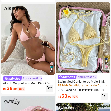
ra Férias
30
#praia vestir
#praia vestir
Swim Mod Conjunto de Maiô Bikini
Aloruh Conjunto de Maiô Bikini Fem
Triângulo Decotado nas Costas co
#3 Mais Vendido
em Amarelo Conjuntos de biquínis femininos
inino, Sexy Elegante Romântico Vin
38
m Textura Jacquard Amarelo Mante
R$
,32
-35%
tage Floresta Tropical Estampa de Z
700+ vendido
(1000+)
iga Novo para Primavera/Verão 202
ebra Preto e Branco Top de Maiô Bi
53
6 para Mulheres, Sexy e Doce para
kini com Copo Triangular Mini e Am
R$
,93
-7%
Férias na Praia, Conjunto de Duas P
arração no Pescoço com Calcinha
eças Amarelo
Mini com Amarração Lateral Conjun
to de Roupa de Banho de Duas Peç
as, Primavera/Verão Férias