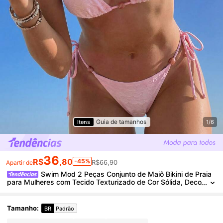
Guia de tamanhos
Itens
1/6
36
R$
,80
-45%
R$66,90
Apartir de
Swim Mod 2 Peças Conjunto de Maiô Bikini de Praia
para Mulheres com Tecido Texturizado de Cor Sólida, Deco
ração com Contas, Roupas de Praia para Férias de Verão,
Roupas para o Dia dos Namorados, Maiô Bikini Rosa, Roupas d
e Férias, Maiô Zestiva, Escolhas de Primavera e Verão
Tamanho
:
BR
Padrão