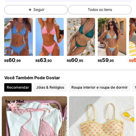
Seguir
Todos os itens
544K Seguidores
4,87
544K Seguidores
4,87
544K Seguidores
4,87
60
63
60
59
R$
,99
R$
,90
R$
,95
R$
,95
R$
Você Também Pode Gostar
544K Seguidores
4,87
Recomendar
Jóias & Relógios
Roupa interior e roupa de dormir
544K Seguidores
4,87
544K Seguidores
4,87