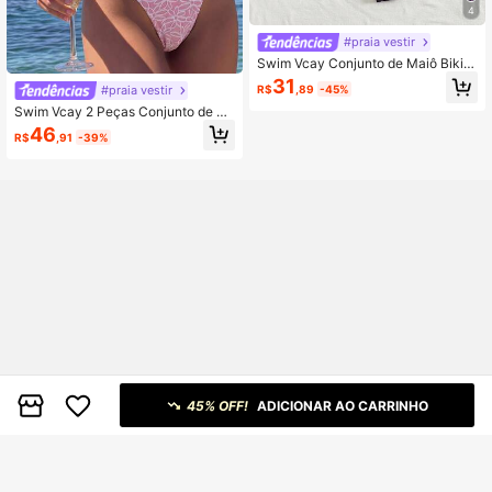
4
#praia vestir
Swim Vcay Conjunto de Maiô Bikini
Fofo para Mulheres com Estampa d
31
#praia vestir
R$
,89
-45%
e Limão, Listras, Laço e Nó, para Pr
aia, Verão, Festival de Música e Féri
Swim Vcay 2 Peças Conjunto de M
as
aiô Bikini Floral Texturizado com De
46
R$
,91
-39%
coração de Metal e Pérola, Fofo e D
oce, Conjunto de Maiô Bikini de Pra
ia para Mulheres, Conjunto de Maiô
Bikini Zebra para Férias, Conjunto d
e Maiô Bikini para Mulheres, Conju
nto de Maiô, Acessórios de Maiô, M
aiô Zestiva, Roupas de Dia dos Na
morados, Maiô Bikini Rosa, Looks d
e Férias
45% OFF!
ADICIONAR AO CARRINHO