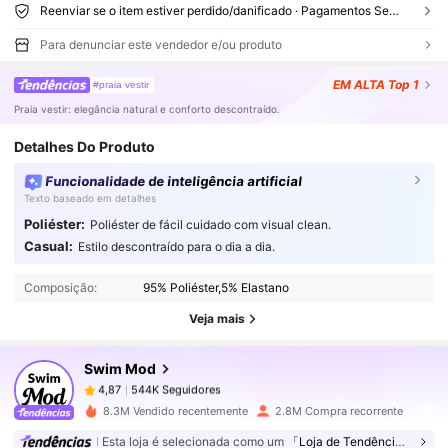
Reenviar se o item estiver perdido/danificado · Pagamentos Seguros · Proteção de privacidade
Para denunciar este vendedor e/ou produto
EM ALTA
Top 1
#praia vestir
Praia vestir: elegância natural e conforto descontraído.
Detalhes Do Produto
Funcionalidade de inteligência artificial
Texto baseado em detalhes
Poliéster:
Poliéster de fácil cuidado com visual clean.
544K Seguidores
4,87
Casual:
Estilo descontraído para o dia a dia.
Composição:
95% Poliéster,5% Elastano
544K Seguidores
4,87
Veja mais
Swim Mod
544K Seguidores
4,87
a***8
pago
1 dia atrás
8.3M Vendido recentemente
2.8M Compra recorrente
544K Seguidores
4,87
Esta loja é selecionada como um
「Loja de Tendências」