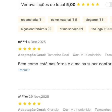
Ver avaliações de local
5,00
recompraria (3)
ótimo material (31)
elegante (33)
alças confortáveis (8)
ótimo serviço (2)
tão legal (100
m***i
4 Dec,2025
Adaptação Geral: Tamanho Real, Cor: Multicolorido, Tamanho: XS
Adaptação Geral:
Tamanho Real
Cor:
Multicolorido
Tam
Bem como está nas fotos e a malha super confor
Traduzir
a***m
29 Nov,2025
Adaptação Geral: Grande, Cor: Multicolorido, Tamanho: M
Adaptação Geral:
Grande
Cor:
Multicolorido
Tamanho: