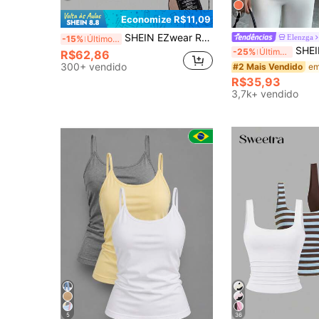
11
Economize R$11,09
SHEIN EZwear Regata Cropped Feminina com Padrão Bordado Zhangzi, Sexy e Ajustada, Adequada para o Verão
Elenzga
-15%
Últimos 3 dias
SHEIN Elenzya Regata
-25%
Últimos 3 dias
R$62,86
300+ vendido
#2 Mais Vendido
R$35,93
3,7k+ vendido
5
36