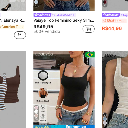
22
10
GLAMSKIN
#Top
 Feminina Minimalista de Cor Sólida, Uso Diário
Vaiaye Top Feminino Sexy Slim Fit de Tricô Listrado Primavera/Verão, Camiseta Casual de Cor Sólida com Decote Quadrado, Adequado para Férias na Praia & Uso Diário, Noite de Encontro
S
-25%
Últimos 3 dias
R$49,95
em Correias Tops, blusas e camisetas femininas
R$44,96
500+ vendido
10
Economize
31