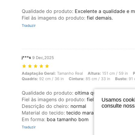
Qualidade do produto
:
Excelente a qualidade e ma
Fiel às imagens do produto
:
fiel demais.
Traduzir
j***s
9 Dec,2025
Adaptação Geral: Tamanho Real, Altura: 151 cm / 59 in, Peso: 65 kg /
Adaptação Geral:
Tamanho Real
Altura:
151 cm / 59 in
P
Quadris:
92 cm / 36 in
Cintura:
85 cm / 33 in
Busto:
91 
Qualidade do produto
:
oltima qualidade
Fiel às imagens do produto
:
fiel a imagen
Usamos cookie
consulte nos
Descrição do cheiro
:
normal
Material do tecido
:
tecido maravilhoso de poliést
Em forma
:
boa tamanho bom
Traduzir