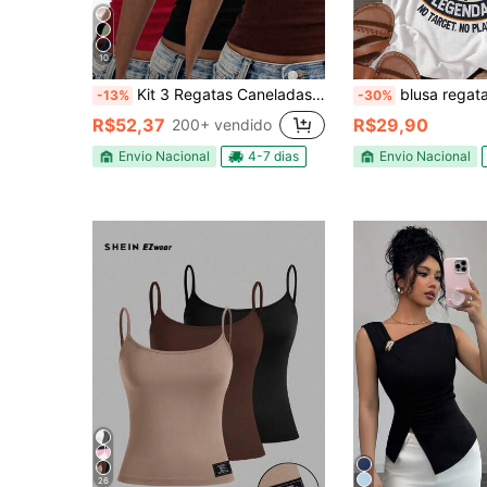
10
Kit 3 Regatas Caneladas Básicas Femininas em Ribana Look Casual
blusa regata feminina moto vintage estilosa rock
-13%
-30%
R$52,37
R$29,90
200+ vendido
Envio Nacional
4-7 dias
Envio Nacional
26