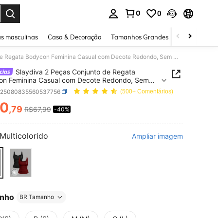
0
0
ar. Press Enter to select.
s masculinas
Casa & Decoração
Tamanhos Grandes
Joias e acessó
Slaydiva 2 Peças Conjunto de Regata Bodycon Feminina Casual com Decote Redondo, Sem Mangas e Estampa Bordada de Cavalo, Versátil para Uso Diário
Slaydiva 2 Peças Conjunto de Regata
on Feminina Casual com Decote Redondo, Sem
 e Estampa Bordada de Cavalo, Versátil para
z25080835560537756
(500+ Comentários)
ário
0
,79
R$67,99
-40%
ICE AND AVAILABILITY
Multicolorido
Ampliar imagem
nho
BR Tamanho