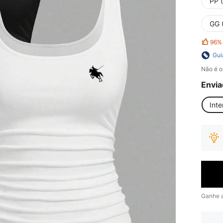
PP 
GG 
96%
Gui
Não é o
Envia
Inte
Ganhe 