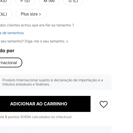
(XS)
P (S)
M (M)
G (L)
Plus size
(XL)
dos clientes achou que era fiel ao tamanho
a de tamanhos
 seu tamanho? Diga-me o seu tamanho
do por
rnacional
Produto Internacional sujeito à declaração de importação e a
tributos estaduais e federais.
ADICIONAR AO CARRINHO
até
8
pontos SHEIN calculados no checkout.