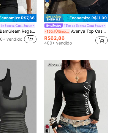
15
Economize R$7,66
Economize R$11,09
 de Soneca Cami Suave
#Top de Soneca Cami Suave
amGleam Regata Ajustada de Verão Fashionável com Bolinhas e Franzidos para Mulheres
Avenya Top Casual Versátil para Uso Diário com Decoração de Rebite, Plus Size para Mulheres
-15%
Últimos 3 dias
R$62,86
0+ vendido
400+ vendido