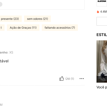
4.4M
presente (23)
sem odores (21)
+)
Ação de Graças (11)
faltando acessórios (7)
ESTI
anho:
XS
tável
Útil (1)
Você 
M