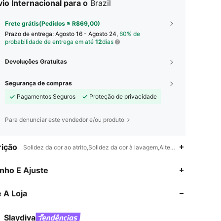
io Internacional para o
Brazil
Frete grátis(Pedidos ≥ R$69,00)
Prazo de entrega:
Agosto 16 - Agosto 24,
60% de
probabilidade de entrega em até
12
dias
Devoluções Gratuitas
Segurança de compras
Pagamentos Seguros
Proteção de privacidade
Para denunciar este vendedor e/ou produto
ição
Solidez da cor ao atrito,Solidez da cor à lavagem,Alterações dimensio
4,92
8.2K
1.1M
nho E Ajuste
 A Loja
4,92
8.2K
1.1M
Slaydiva