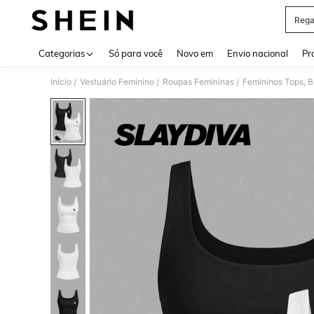
Rega
Use up 
Categorias
Só para você
Novo em
Envio nacional
Pr
Início
Vestuário Feminino
Roupas Femininas
Femininos Tops, B
/
/
/