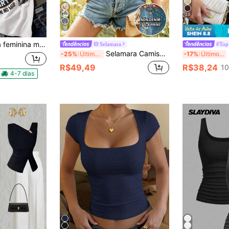
23
18
, moda despojada rústica verão plus size Casual
Selamara
#Top
Selamara Camiseta de Manga Curta Casual de Verão para Férias, Estilo Boêmio, Rosa & Marrom, Floral com Falso Bordado, Decote em V
B
-25%
Últimos 3 dias
-17%
Últimos 3 dias
R$49,49
R$38,24
10
4-7 dias