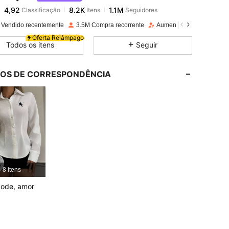
4,92
8.2K
1.1M
Classificação
Itens
Seguidores
l***-
pago
1 dia atrás
 Vendido recentemente
3.5M Compra recorrente
Aumento de seguidores 
4,92
8.2K
1.1M
Oferta Relâmpago
Todos os itens
Seguir
4,92
8.2K
1.1M
LOS DE CORRESPONDÊNCIA
4,92
8.2K
1.1M
4,92
8.2K
1.1M
4,92
8.2K
1.1M
8 itens
pode, amor
4,92
8.2K
1.1M
4,92
8.2K
1.1M