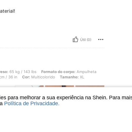
terial!
Útil (0)
 143 lbs, Formato do corpo: Ampulheta, Quadris: 92 cm / 36 in, Cintura: 85 cm / 3
eso:
65 kg / 143 lbs
Formato do corpo:
Ampulheta
cm / 36 in
Cor:
Multicolorido
Tamanho:
XL
s para melhorar a sua experiência na Shein. Para mai
sa
Política de Privacidade
.
er