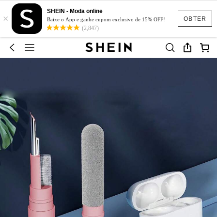
SHEIN - Moda online
×
OBTER
Baixe o App e ganhe cupom exclusivo de 15% OFF!
(2,847)