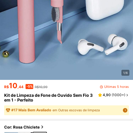
1/6
10
-5%
Últimas 5 horas
R$
,44
R$10,99
Kit de Limpeza de Fone de Ouvido Sem Fio 3
4,90
(
1000+
)
em 1 - Perfeito
#
17
Mais Bem Avaliado
em Outras escovas de limpeza
Cor: Rosa Chiclete