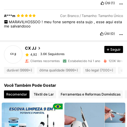
Útil
(1)
A***m
Cor: Branco / Tamanho: Tamanho Único
3.6K Seguidores
4,92
MARAVILHOSSOO
!
meu
fone
sempre
esta
sujo
,
esse
aqui
esta
me
salvandooo
Útil
(0)
3.6K Seguidores
4,92
CX JJ
Seguir
3.6K Seguidores
4,92
Clientes recorrentes
Estabelecido há 1 ano
120K Vendid
durável (9999+)
ótima qualidade (9999+)
tão legal (7000+)
útil
3.6K Seguidores
4,92
Você Também Pode Gostar
3.6K Seguidores
4,92
Recomendar
Têxtil de Lar
Ferramentas e Reformas Domésticas
3.6K Seguidores
4,92
3.6K Seguidores
4,92