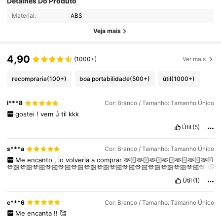
Detalhes Do Produto
Material:
ABS
Veja mais
4,90
(1000+)
Ver mais
recompraria
(100+)
boa portabilidade
(500+)
útil
(1000+)
l***8
Cor: Branco / Tamanho: Tamanho Único
gostei
!
vem
ú
til
kkk
Útil
(5)
s***a
Cor: Branco / Tamanho: Tamanho Único
Me
encanto
,
lo
volveria
a
comprar
🫶🏻🫶🏻🫶🏻🫶🏻🫶🏻🫶🏻🫶🏻
🫶🏻🫶🏻🫶🏻🫶🏻🫶🏻🫶🏻🫶🏻🫶🏻🫶🏻🫶🏻🫶🏻🫶🏻🫶🏻🫶🏻🫶🏻🫶🏻
🫶🏻🫶🏻🫶🏻🫶🏻🫶🏻🫶🏻🫶🏻🫶🏻🫶🏻🫶🏻🫶🏻🫶🏻🤩🤩🤩🤩🤩🤩🤩🤩
Útil
(1)
c***6
Cor: Branco / Tamanho: Tamanho Único
Me
encanta
!!
🥰