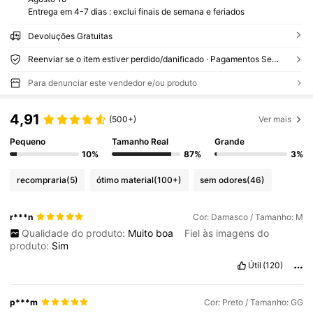
Entrega em 4-7 dias : exclui finais de semana e feriados
Devoluções Gratuitas
Reenviar se o item estiver perdido/danificado · Pagamentos Seguros · Proteção de privacidade
Para denunciar este vendedor e/ou produto
4,91
(500+)
Ver mais
Pequeno
Tamanho Real
Grande
10%
87%
3%
recompraria
(5)
ótimo material
(100+)
sem odores
(46)
r***n
Cor: Damasco / Tamanho: M
Qualidade do produto:
Muito
boa
Fiel às imagens do
produto:
Sim
Útil
(120)
p***m
Cor: Preto / Tamanho: GG