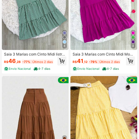
14K Seguidores
4,90
14K Seguidores
4,90
8
4
14K Seguidores
4,90
Saia 3 Marias com Cinto Midi listra
Saia 3 Marias com Cinto Midi Moda
do Moda Evangélica Lançamento
Evangélica Lançamento
46
41
R$
,28
-77%
Últimos 2 dias
R$
,12
-79%
Últimos 2 dias
Envio Nacional
4-7 dias
Envio Nacional
4-7 dias
14K Seguidores
4,90