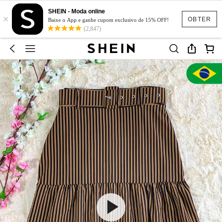
SHEIN - Moda online
×
OBTER
Baixe o App e ganhe cupom exclusivo de 15% OFF!
(2,847)