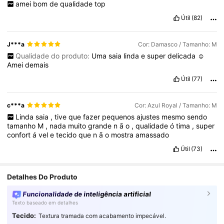
amei
bom
de
qualidade
top
Útil
(82)
J***a
Cor: Damasco / Tamanho: M
Qualidade do produto:
Uma
saia
linda
e
super
delicada
☺️
Amei
demais
Útil
(77)
c***a
Cor: Azul Royal / Tamanho: M
Linda
saia
,
tive
que
fazer
pequenos
ajustes
mesmo
sendo
tamanho
M
,
nada
muito
grande
n
ã
o
,
qualidade
ó
tima
,
super
confort
á
vel
e
tecido
que
n
ã
o
mostra
amassado
Útil
(73)
Detalhes Do Produto
Funcionalidade de inteligência artificial
Texto baseado em detalhes
Tecido:
Textura tramada com acabamento impecável.