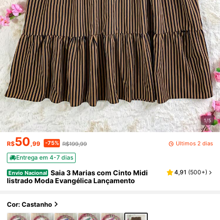
1/5
50
-75%
Últimos 2 dias
R$
,99
R$199,99
Entrega em 4-7 dias
Saia 3 Marias com Cinto Midi
4,91
(
500+
)
Envio Nacional
listrado Moda Evangélica Lançamento
Cor: Castanho