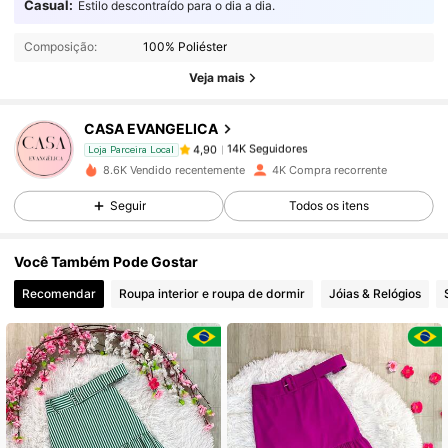
14K Seguidores
4,90
Casual:
Estilo descontraído para o dia a dia.
Composição:
100% Poliéster
14K Seguidores
4,90
Veja mais
CASA EVANGELICA
14K Seguidores
4,90
Loja Parceira Local
m***a
pago
1 dia atrás
8.6K Vendido recentemente
4K Compra recorrente
14K Seguidores
4,90
Seguir
Todos os itens
Você Também Pode Gostar
14K Seguidores
4,90
Recomendar
Roupa interior e roupa de dormir
Jóias & Relógios
14K Seguidores
4,90
14K Seguidores
4,90