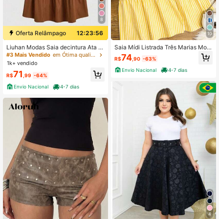
8
Oferta Relâmpago
12:23:55
10
Liuhan Modas Saia decintura Ata d
Saia Mídi Listrada Três Marias Mod
e cor Sordaeminina com Banha plis
a Feminina
#3 Mais Vendido
em Ótima qualidade Saias Femininas
74
R$
,90
-63%
sada três maria
1k+ vendido
Envio Nacional
4-7 dias
71
R$
,99
-64%
Envio Nacional
4-7 dias
4