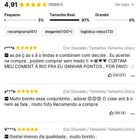
4,91
(1000+)
Ver mais
Pequeno
Tamanho Real
Grande
3%
97%
0%
recompraria
(61)
elegante
(100+)
logística veloz
(72)
r***k
Cor: Dourado / Tamanho: Tamanho Único
as
pe
ç
as
s
ã
o
lindas
e
combinam
com
decote
.
Eu
acertei
na
compra
,
podem
comprar
sem
medo
!!
🤏🏾💗💗
CURTAM
MEU
COMENT
Á
RIO
PRA
EU
GANHAR
PONTOS
,
POR
FAVOR
!
🥹🥹
Útil
(21)
a***b
Cor: Dourado / Tamanho: Tamanho Único
Muito
bonito
esse
conjuntinho
,
adorei
😍😍😍
O
colar
ent
ã
o
nem
se
fala
,
muito
fofo
Recomendo
a
compra
Útil
(4)
V***s
Cor: Dourado / Tamanho: Tamanho Único
Gostei
imenso
da
qualidade
,
muito
bonito
.