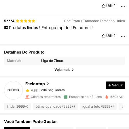
Útil
(2)
5***4
Cor: Prata / Tamanho: Tamanho Único
Produtos
lindos
!
Entrega
rapido
!
Eu
adorei
!
Útil
(2)
Detalhes Do Produto
20K Seguidores
4,92
Material:
Liga de Zinco
Veja mais
20K Seguidores
4,92
Feelontop
Seguir
20K Seguidores
4,92
r***0
pago
1 dia atrás
Clientes recorrentes
Estabelecido há 1 ano
530K Vendid
linda (9999+)
ótima qualidade (9999+)
igual a foto (9999+)
amor
20K Seguidores
4,92
Você Também Pode Gostar
20K Seguidores
4,92