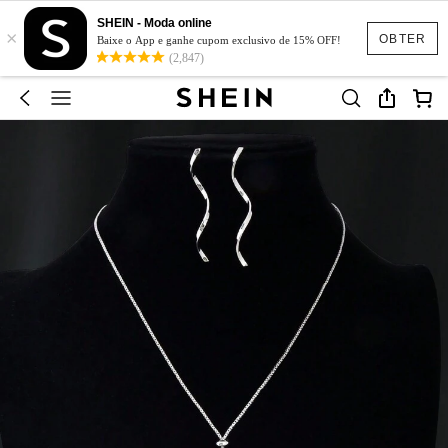
SHEIN - Moda online
×
OBTER
Baixe o App e ganhe cupom exclusivo de 15% OFF!
(2,847)