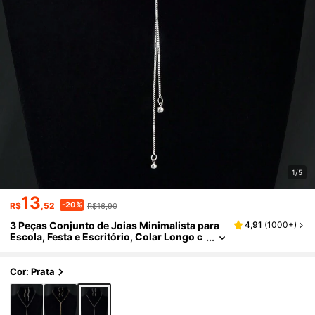
1/5
13
-20%
R$
,52
R$16,90
3 Peças Conjunto de Joias Minimalista para
4,91
(
1000+
)
Escola, Festa e Escritório, Colar Longo c
om Pingente em Forma de Y Prateado e B
rincos de Botão em Espiral
Cor: Prata