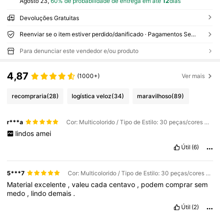
Agosto 23,
60% de probabilidade de entrega em até
12
dias
Devoluções Gratuitas
Reenviar se o item estiver perdido/danificado · Pagamentos Seguros · Proteção de privacidade
Para denunciar este vendedor e/ou produto
4,87
(1000+)
Ver mais
recompraria
(28)
logística veloz
(34)
maravilhoso
(89)
r***a
Cor: Multicolorido / Tipo de Estilo: 30 peças/cores misturadas
lindos
amei
Útil
(6)
5***7
Cor: Multicolorido / Tipo de Estilo: 30 peças/cores misturadas
Material
excelente
,
valeu
cada
centavo
,
podem
comprar
sem
medo
,
lindo
demais
.
Útil
(2)