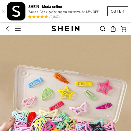
SHEIN - Moda online
×
OBTER
Baixe o App e ganhe cupom exclusivo de 15% OFF!
(2,847)