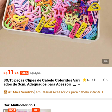
1/6
11
-25%
R$
,24
R$14,99
30/15 peças Clipes de Cabelo Coloridos Vari
4,87
(
1000+
)
ados de 3cm, Adequados para Acessóri
os de Cabelo de Moda Casual Diária de
#
3
Mais Vendido
em Casual Acessórios para cabelo infantil
Meninas
Cor: Multicolorido