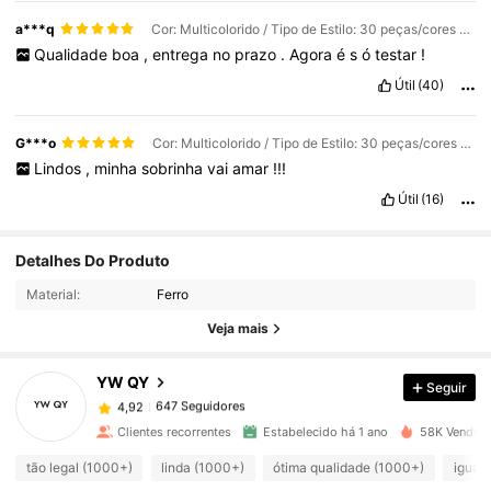
a***q
Cor: Multicolorido / Tipo de Estilo: 30 peças/cores misturadas
Qualidade
boa
,
entrega
no
prazo
.
Agora
é
s
ó
testar
!
Útil
(40)
G***o
Cor: Multicolorido / Tipo de Estilo: 30 peças/cores misturadas
Lindos
,
minha
sobrinha
vai
amar
!!!
Útil
(16)
Detalhes Do Produto
647 Seguidores
4,92
Material:
Ferro
Veja mais
647 Seguidores
4,92
YW QY
Seguir
647 Seguidores
4,92
Clientes recorrentes
Estabelecido há 1 ano
58K Vendido
tão legal (1000+)
linda (1000+)
ótima qualidade (1000+)
igual 
647 Seguidores
4,92