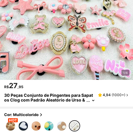
1/6
27
R$
,95
30 Peças Conjunto de Pingentes para Sapat
4,94
(
1000+
)
os Clog com Padrão Aleatório de Urso &
Flor, Série de Cor de Café em Resina de D
esenho Animado
Cor: Multicolorido