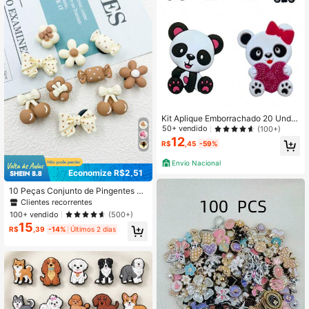
Kit Aplique Emborrachado 20 Und S
ortidos Panda
50+ vendido
(100+)
12
R$
,45
-59%
Envio Nacional
Economize R$2,51
10 Peças Conjunto de Pingentes de
Sapato de Resina Cartoon, Cereja,
Clientes recorrentes
Laço, Flor, Doce, Café, Cor DIY para
100+ vendido
(500+)
Decoração de Sapato
15
R$
,39
-14%
Últimos 2 dias