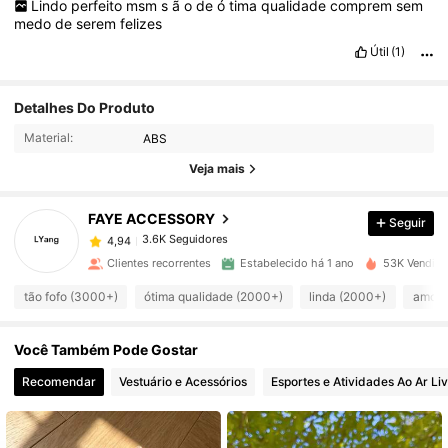
Lindo
perfeito
msm
s
ã
o
de
ó
tima
qualidade
comprem
sem
medo
de
serem
felizes
Útil
(1)
3.6K Seguidores
4,94
Detalhes Do Produto
Material:
ABS
3.6K Seguidores
4,94
Veja mais
FAYE ACCESSORY
Seguir
3.6K Seguidores
4,94
S***á
pago
1 dia atrás
Clientes recorrentes
Estabelecido há 1 ano
53K Vendido
3.6K Seguidores
4,94
tão fofo (3000+)
ótima qualidade (2000+)
linda (2000+)
amor 
Você Também Pode Gostar
3.6K Seguidores
4,94
Recomendar
Vestuário e Acessórios
Esportes e Atividades Ao Ar Li
3.6K Seguidores
4,94