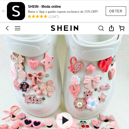
SHEIN - Moda online
×
OBTER
Baixe o App e ganhe cupom exclusivo de 15% OFF!
(2,847)