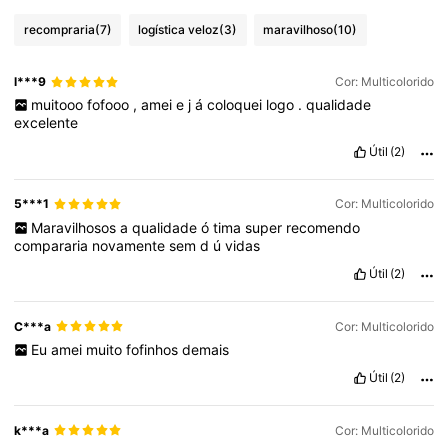
recompraria
(7)
logística veloz
(3)
maravilhoso
(10)
l***9
Cor: Multicolorido
muitooo
fofooo
,
amei
e
j
á
coloquei
logo
.
qualidade
excelente
Útil
(2)
5***1
Cor: Multicolorido
Maravilhosos
a
qualidade
ó
tima
super
recomendo
compararia
novamente
sem
d
ú
vidas
Útil
(2)
C***a
Cor: Multicolorido
Eu
amei
muito
fofinhos
demais
Útil
(2)
k***a
Cor: Multicolorido