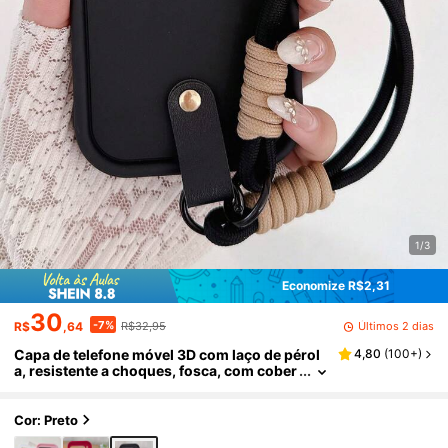
1/3
Economize R$2,31
30
-7%
Últimos 2 dias
R$
,64
R$32,95
Capa de telefone móvel 3D com laço de pérol
4,80
(
100+
)
a, resistente a choques, fosca, com cober
tura total, com alça de mão em laço, proje
tada compatível com Pixel 8 Pro, 8A, 9 Pro XL,
oferecendo absorção de choque e proteção
Cor: Preto