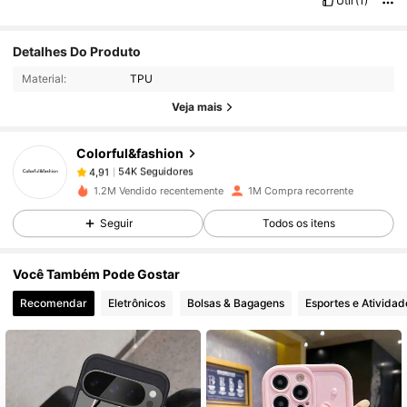
Útil
(1)
Detalhes Do Produto
54K Seguidores
4,91
Material:
TPU
Veja mais
54K Seguidores
4,91
Colorful&fashion
54K Seguidores
4,91
1.2M Vendido recentemente
1M Compra recorrente
Seguir
Todos os itens
54K Seguidores
4,91
Você Também Pode Gostar
54K Seguidores
4,91
Recomendar
Eletrônicos
Bolsas & Bagagens
Esportes e Atividad
54K Seguidores
4,91