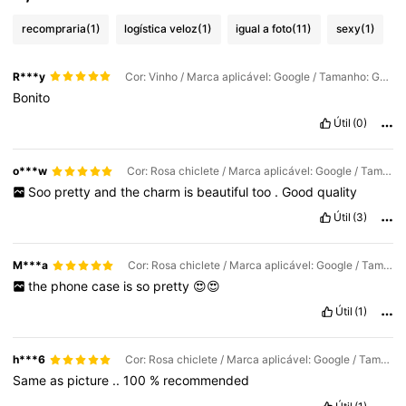
recompraria
(1)
logística veloz
(1)
igual a foto
(11)
sexy
(1)
R***y
Cor: Vinho / Marca aplicável: Google / Tamanho: Google Pixel 10 Pro XL
Bonito
Útil
(0)
o***w
Cor: Rosa chiclete / Marca aplicável: Google / Tamanho: Google Pixel 9 Pro XL
Soo
pretty
and
the
charm
is
beautiful
too
.
Good
quality
Útil
(3)
M***a
Cor: Rosa chiclete / Marca aplicável: Google / Tamanho: Google Pixel 8
the
phone
case
is
so
pretty
😍😍
Útil
(1)
h***6
Cor: Rosa chiclete / Marca aplicável: Google / Tamanho: Google Pixel 8 Pro
Same
as
picture
..
100
%
recommended