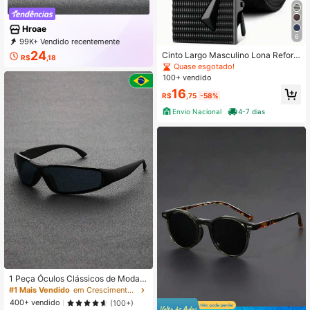
Hroae
6
99K+ Vendido recentemente
74K+ Compra recorrente
24
Cinto Largo Masculino Lona Reforç
R$
,18
55K Assinatura
ada Com Fivela Automática De Ferr
Quase esgotado!
o
100+ vendido
16
R$
,75
-58%
Envio Nacional
4-7 dias
1 Peça Óculos Clássicos de Moda c
om Armação de Plástico Envolvent
#1 Mais Vendido
em Crescimento Mais Rápido Óculos Masculinos e Ace
e e Antivento para Homens, Acessó
400+ vendido
(100+)
rios para Ciclismo, Escalada, Verão,