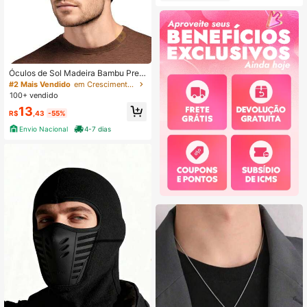
Óculos de Sol Madeira Bambu Prem
ium Masculino Quadrado Verão Cas
#2 Mais Vendido
em Crescimento Mais Rápido Óculos Masculinos e Ace
ual
100+ vendido
13
R$
,43
-55%
Envio Nacional
4-7 dias