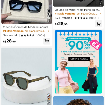
8
Óculos de Metal Mola Punk da Mod
a, Armação Grande, Adequado para
#1 Mais Vendido
em Festa Óculos Masculinos e Acessórios para Óculo
Uso Externo e Viagens
1,2k+ vendido
(1000+)
6
28
R$
,90
2 Peças Óculos de Moda Quadrado
s Retrô Masculinos, Armação Pequ
#1 Mais Vendido
em Conjuntos de óculos masculinos
ena, Para Rua, Uso Diário, Foto, Cic
3k+ vendido
(1000+)
lismo, Praia, Férias, Presente, Festa,
28
Natal, Estética Y2K
R$
,90