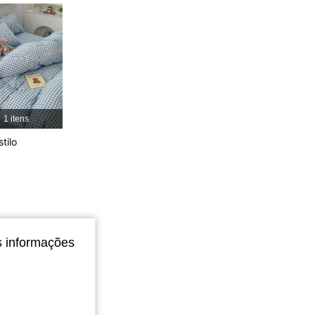
4,84
115
5.8K
4,84
115
5.8K
4,84
115
5.8K
1 itens
4,84
115
5.8K
tilo
4,84
115
5.8K
s informações