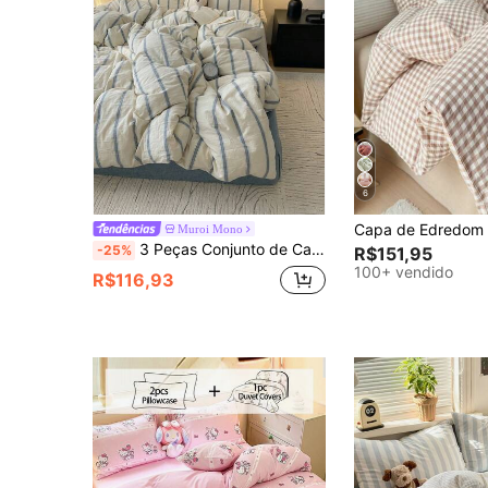
6
Muroi Mono
3 Peças Conjunto de Capa de Edredom Estilo Médio Antigo Simples de 100% Poliéster, 2 Fronhas + 1 Capa de Edredom (Sem Lençol de Cama)
-25%
R$151,95
100+ vendido
R$116,93