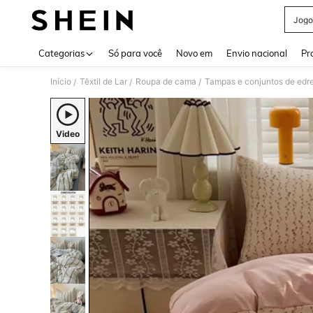
Jogo
Use up 
Categorias
Só para você
Novo em
Envio nacional
Pr
Início
Têxtil de Lar
Roupa de cama
Tampas e conjuntos de ed
/
/
/
Video