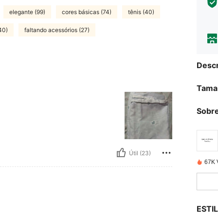
elegante (99)
cores básicas (74)
tênis (40)
40)
faltando acessórios (27)
Descr
Tama
Sobre
Útil (23)
67K 
ESTI