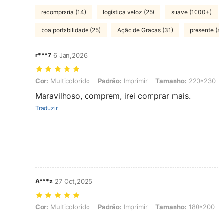
recompraria (14)
logística veloz (25)
suave (1000+)
boa portabilidade (25)
Ação de Graças (31)
presente (
r***7
6 Jan,2026
Cor: Multicolorido, Padrão: Imprimir, Tamanho: 220*230
Cor:
Multicolorido
Padrão:
Imprimir
Tamanho:
220*230
Maravilhoso, comprem, irei comprar mais.
Traduzir
A***z
27 Oct,2025
Cor: Multicolorido, Padrão: Imprimir, Tamanho: 180*200
Cor:
Multicolorido
Padrão:
Imprimir
Tamanho:
180*200