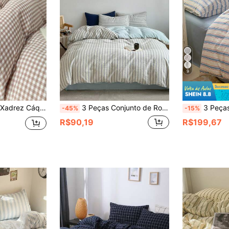
9
Capa de Edredom Xadrez Cáqui, Tamanho King - Série de Roupa de Cama Super Macia - Leve e Respirável, Adequada para Meninas - Roupa de Cama Macia e Respirável (King, Branco, Preto)
3 Peças Conjunto de Roupa de Cama Minimalista Retrô Impresso em Poliéster, Adequado para Dormitórios de Meninos/Meninas, Fechamento com Zíper, Todas as Estações, Macio e Respirável, Adequado para Cama de Dormitório, Cama de Solteiro, Cama de Casal, Cama King Size, Lavável em Máquina (1 Capa de Edredom, 2 Fronhas, Sem Enchimento)
3 Peças 100% Algodão Temporada de Volta às Aulas Estilo Minimali
-45%
-15%
R$90,19
R$199,67