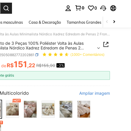
0
0
ar. Press Enter to select.
s masculinas
Casa & Decoração
Tamanhos Grandes
Joias e acessó
Conjunto de 3 Peças 100% Poliéster Volta às Aulas Minimalista Nórdico Xadrez Edredom de Penas 2 Fronhas + 1 Capa de Edredom Combinação (Sem Lençol)
to de 3 Peças 100% Poliéster Volta às Aulas
lista Nórdico Xadrez Edredom de Penas 2
as + 1 Capa de Edredom Combinação (Sem
f25050882772202861
(1000+ Comentários)
)
151
R$
,22
R$155,90
r de
-3%
ICE AND AVAILABILITY
ete grátis
Multicolorido
Ampliar imagem