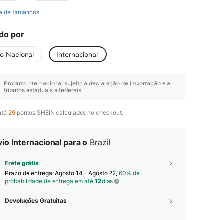
a de tamanhos
do por
io Nacional
Internacional
Produto Internacional sujeito à declaração de importação e a
tributos estaduais e federais.
até
29
pontos SHEIN calculados no checkout.
io Internacional para o
Brazil
Frete grátis
Prazo de entrega:
Agosto 14 - Agosto 22,
60% de
probabilidade de entrega em até
12
dias
Devoluções Gratuitas