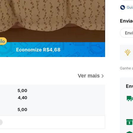
Gui
Envia
Env
Economize R$4,68
Ganhe 
Ver mais
Env
5,00
4,40
5,00