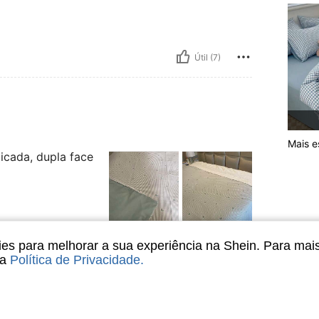
Útil (7)
Mais es
icada, dupla face
Útil (17)
s para melhorar a sua experiência na Shein. Para mai
sa
Política de Privacidade
.
liações