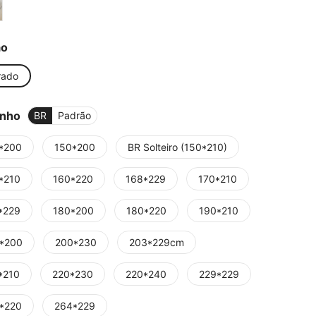
ão
rado
nho
BR
Padrão
*200
150*200
BR Solteiro (150*210)
*210
160*220
168*229
170*210
*229
180*200
180*220
190*210
*200
200*230
203*229cm
*210
220*230
220*240
229*229
*220
264*229