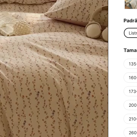
Padr
List
Tama
135
160
173
200
210
260