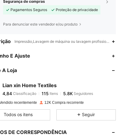
Segurança de compras
Pagamentos Seguros
Proteção de privacidade
Para denunciar este vendedor e/ou produto
ição
Impressão,Lavagem de máquina ou lavagem profissional a seco,Outro po
4,84
115
5.8K
nho E Ajuste
 A Loja
4,84
115
5.8K
Lian xin Home Textiles
4,84
115
5.8K
Classificação
Itens
Seguidores
C***F
pago
1 dia atrás
Vendido recentemente
12K Compra recorrente
4,84
115
5.8K
Todos os itens
Seguir
4,84
115
5.8K
LOS DE CORRESPONDÊNCIA