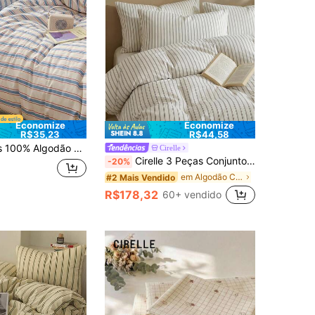
Economize
Economize
R$35,23
R$44,58
sta Nórdico Ins Conjunto de Roupa de Cama Listrado Xadrez Algodão Puro 2 Fronhas + 1 Capa de Edredom (Excluindo Lençol e Núcleo Interno)
Cirelle
Cirelle 3 Peças Conjunto de Roupa de Cama Estilo Nórdico Xadrez, 2 Capas de Almofada + 1 Capa de Edredom, Presente de Ano Novo, Natal, Dia de Ação de Graças, Dia das Mães, Suprimentos para Quarto, Decoração de B&B, Presente de Inauguração, Volta às Aulas, Essenciais para Dormitório
-20%
em Algodão Capas e conjuntos de edredom
#2 Mais Vendido
R$178,32
60+ vendido