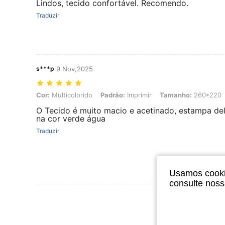
Lindos, tecido confortável. Recomendo.
Traduzir
s***p
9 Nov,2025
Cor: Multicolorido, Padrão: Imprimir, Tamanho: 260*220
Cor:
Multicolorido
Padrão:
Imprimir
Tamanho:
260*220
O Tecido é muito macio e acetinado, estampa del
na cor verde água
Traduzir
Usamos cookie
consulte nos
Ver Mais Ava