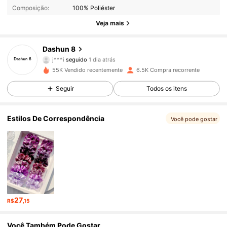
Composição:
100% Poliéster
515 Seguidores
4,87
Veja mais
515 Seguidores
4,87
Dashun 8
j***i
seguido
1 dia atrás
515 Seguidores
4,87
55K Vendido recentemente
6.5K Compra recorrente
Seguir
Todos os itens
515 Seguidores
4,87
Estilos De Correspondência
515 Seguidores
4,87
Você pode gostar
515 Seguidores
4,87
515 Seguidores
4,87
515 Seguidores
4,87
27
R$
,15
515 Seguidores
4,87
Você Também Pode Gostar