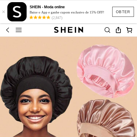
SHEIN - Moda online
×
OBTER
Baixe o App e ganhe cupom exclusivo de 15% OFF!
(2,847)