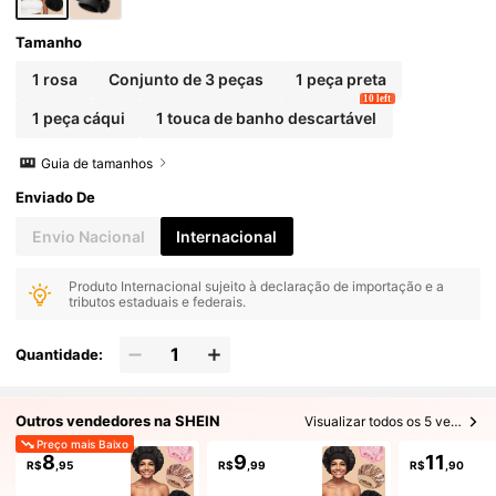
Tamanho
1 rosa
Conjunto de 3 peças
1 peça preta
10 left
1 peça cáqui
1 touca de banho descartável
Guia de tamanhos
Enviado De
Envio Nacional
Internacional
Produto Internacional sujeito à declaração de importação e a
tributos estaduais e federais.
Quantidade:
Outros vendedores na SHEIN
Visualizar todos os 5 vendedores
Preço mais Baixo
8
9
11
R$
,95
R$
,99
R$
,90