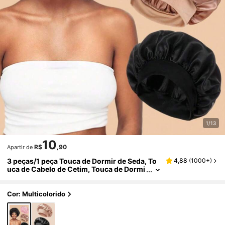
1/13
10
R$
,90
Apartir de
3 peças/1 peça Touca de Dormir de Seda, To
4,88
(
1000+
)
uca de Cabelo de Cetim, Touca de Dormi
r de Seda com Faixa Elástica Macia, Faix
a de Cabelo de Seda para Cabelos Cacheado
s, Touca de Dormir de Cetim Elástica de Cor
Cor: Multicolorido
Sólida com Aba Larga para Mulheres, Touca
de Cabelo Diária Casual Confortável e Respir
ável, Touca de Dormir Escolar