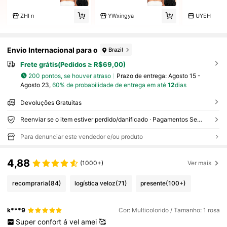
ZHI n
YWxingya
UYEH
Envio Internacional para o
Brazil
Frete grátis(Pedidos ≥ R$69,00)
200 pontos, se houver atraso
Prazo de entrega:
Agosto 15 -
Agosto 23,
60% de probabilidade de entrega em até
12
dias
Devoluções Gratuitas
Reenviar se o item estiver perdido/danificado · Pagamentos Seguros · Proteção de privacidade
Para denunciar este vendedor e/ou produto
4,88
(1000+)
Ver mais
recompraria
(84)
logística veloz
(71)
presente
(100+)
k***9
Cor: Multicolorido / Tamanho: 1 rosa
Super
confort
á
vel
amei
🥰