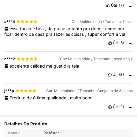
Útil
(17)
a***4
Cor: Multicolorido / Tamanho: 1 rosa
essa
touca
é
boa
,
da
pra
usar
tanto
pra
dormir
como
pra
ficar
dentro
de
casa
pra
fazer
as
coisas
,
super
confort
á
vel
.
Útil
(8)
n***2
Cor: Multicolorido / Tamanho: 1 peça cáqui
excelente
calidad
me
gust
ó
la
tela
Útil
(3)
j***p
Cor: Multicolorido / Tamanho: Conjunto de 3 peças
Produto
de
ó
tima
qualidade
,
muito
bom
Útil
(2)
Detalhes Do Produto
515 Seguidores
4,87
Material:
Poliéster