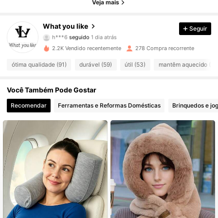
Veja mais
195 Seguidores
4,77
What you like
Seguir
195 Seguidores
4,77
2.2K Vendido recentemente
278 Compra recorrente
195 Seguidores
4,77
ótima qualidade (91)
durável (59)
útil (53)
mantêm aquecido (51
195 Seguidores
4,77
Você Também Pode Gostar
195 Seguidores
4,77
Recomendar
Ferramentas e Reformas Domésticas
Brinquedos e jo
195 Seguidores
4,77
195 Seguidores
4,77
195 Seguidores
4,77
195 Seguidores
4,77