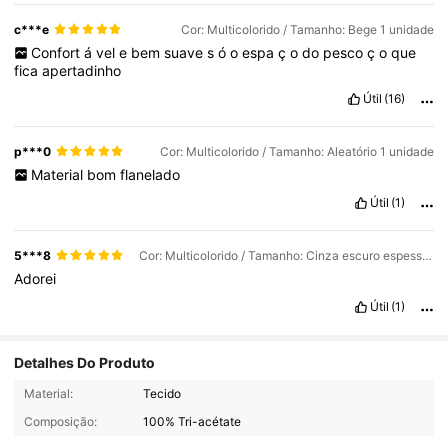
c***e
Cor: Multicolorido / Tamanho: Bege 1 unidade
Confort
á
vel
e
bem
suave
s
ó
o
espa
ç
o
do
pesco
ç
o
que
fica
apertadinho
Útil
(16)
p***0
Cor: Multicolorido / Tamanho: Aleatório 1 unidade
Material
bom
flanelado
Útil
(1)
5***8
Cor: Multicolorido / Tamanho: Cinza escuro espesso 1 unidade
Adorei
Útil
(1)
Detalhes Do Produto
195 Seguidores
4,77
Material:
Tecido
Composição:
100% Tri-acétate
195 Seguidores
4,77