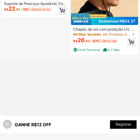
Suporte de Pescoço Ajustável, Feit
22
o de Espuma Macia, Adequado para
R$
,91
-15%
Últimas 8 hrs
Casa, Escola, Escritório, Viagem e S
ono. Suporte de Pescoço Feminino,
Economize R$53,37
Travesseiro de Pescoço Ergonômic
o. Tecido Macio e Confortável Prop
Chapéu de sol com proteção UV, ch
orciona uma Experiência de Uso Aju
apéu de praia estilo bucket, unisse
stada e Confortável.
#6 Mais Vendido
em Produtos de proteção solar para o verão Equipam
x, chapéu de aba larga para selva, i
26
R$
,63
-67%
Último dia
deal para proteção durante atividad
es ao ar livre no verão.
Envio Nacional
4-7 dias
GANHE R$12 OFF
ADICIONAR AO CARRINHO
Registrar
5% OFF!