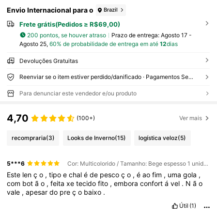
Envio Internacional para o
Brazil
Frete grátis(Pedidos ≥ R$69,00)
200 pontos, se houver atraso
Prazo de entrega:
Agosto 17 -
Agosto 25,
60% de probabilidade de entrega em até
12
dias
Devoluções Gratuitas
Reenviar se o item estiver perdido/danificado · Pagamentos Seguros · Proteção de privacidade
Para denunciar este vendedor e/ou produto
4,70
(100+)
Ver mais
recompraria
(3)
Looks de Inverno
(15)
logística veloz
(5)
5***6
Cor: Multicolorido / Tamanho: Bege espesso 1 unidade
Este
len
ç
o
,
tipo
e
chal
é
de
pesco
ç
o
,
é
ao
fim
,
uma
gola
,
com
bot
ã
o
,
feita
xe
tecido
fito
,
embora
confort
á
vel
.
N
ã
o
vale
,
apesar
do
pre
ç
o
baixo
.
Útil
(1)