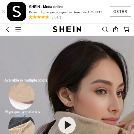
SHEIN - Moda online
×
OBTER
Baixe o App e ganhe cupom exclusivo de 15% OFF!
(2,847)