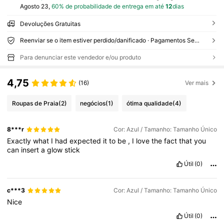
Agosto 23,
60% de probabilidade de entrega em até
12
dias
Devoluções Gratuitas
Reenviar se o item estiver perdido/danificado · Pagamentos Seguros · Proteção de privacidade
Para denunciar este vendedor e/ou produto
4,75
(16)
Ver mais
Roupas de Praia
(2)
negócios
(1)
ótima qualidade
(4)
8***r
Cor: Azul / Tamanho: Tamanho Único
Exactly
what
I
had
expected
it
to
be
,
I
love
the
fact
that
you
can
insert
a
glow
stick
Útil
(0)
c***3
Cor: Azul / Tamanho: Tamanho Único
Nice
Útil
(0)