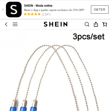
SHEIN - Moda online
×
OBTER
Baixe o App e ganhe cupom exclusivo de 15% OFF!
(2,847)