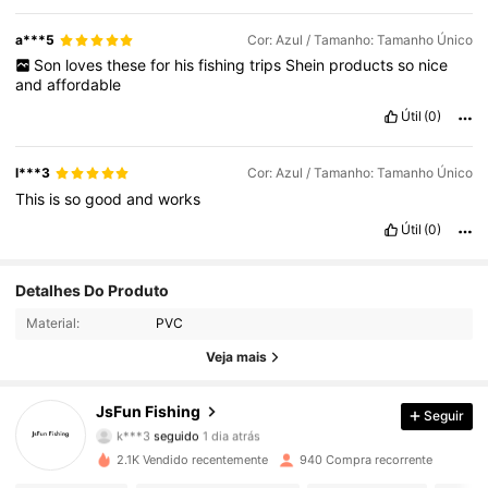
a***5
Cor: Azul / Tamanho: Tamanho Único
Son
loves
these
for
his
fishing
trips
Shein
products
so
nice
and
affordable
Útil
(0)
l***3
Cor: Azul / Tamanho: Tamanho Único
This
is
so
good
and
works
Útil
(0)
Detalhes Do Produto
308 Seguidores
4,92
Material:
PVC
308 Seguidores
4,92
Veja mais
308 Seguidores
4,92
JsFun Fishing
Seguir
k***3
seguido
1 dia atrás
308 Seguidores
4,92
2.1K Vendido recentemente
940 Compra recorrente