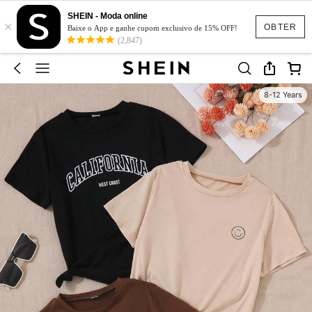
SHEIN - Moda online
×
OBTER
Baixe o App e ganhe cupom exclusivo de 15% OFF!
(2,847)
8-12 Years