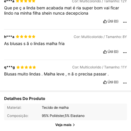
e***a
Cor: Multicolorido / Tamanho: 12Y
Que
pe
ç
a
linda
bem
acabada
mat
é
ria
super
bom
vai
ficar
lindo
na
minha
filha
shein
nunca
decepciona
Útil
(0)
h***a
Cor: Multicolorido / Tamanho: 8Y
As
blusas
s
ã
o
lindas
malha
fria
Útil
(0)
q***g
Cor: Multicolorido / Tamanho: 11Y
Blusas
muito
lindas
.
Malha
leve
,
n
ã
o
precisa
passar
.
Útil
(0)
Detalhes Do Produto
427K Seguidores
4,95
Material:
Tecido de malha
Composição:
95% Poliéster,5% Elastano
427K Seguidores
4,95
Veja mais