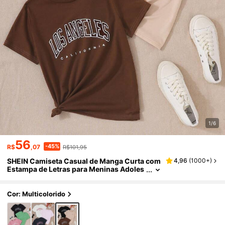
1/6
56
-45%
R$
,07
R$101,95
SHEIN Camiseta Casual de Manga Curta com
4,96
(
1000+
)
Estampa de Letras para Meninas Adoles
centes
Cor: Multicolorido