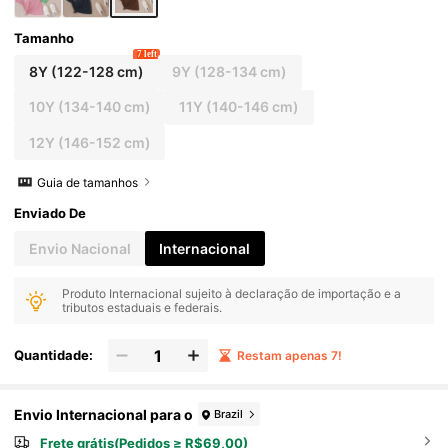
Tamanho
7 left
8Y
(122-128 cm)
9Y
(128-134 cm)
10Y
(134-140 cm)
11Y
(140-146 cm)
12Y
(146-152 cm)
Guia de tamanhos
Enviado De
Envio Nacional
Internacional
Produto Internacional sujeito à declaração de importação e a
tributos estaduais e federais.
Quantidade:
Restam apenas 7!
Envio Internacional para o
Brazil
Frete grátis(Pedidos ≥ R$69,00)