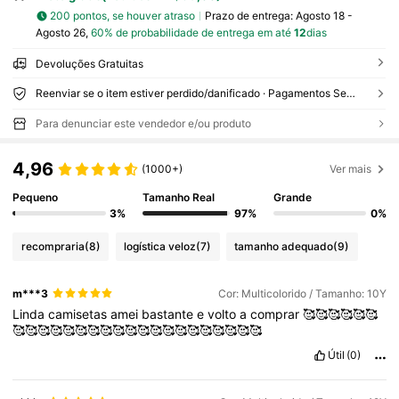
200 pontos, se houver atraso
Prazo de entrega:
Agosto 18 -
Agosto 26,
60% de probabilidade de entrega em até
12
dias
Devoluções Gratuitas
Reenviar se o item estiver perdido/danificado · Pagamentos Seguros · Proteção de privacidade
Para denunciar este vendedor e/ou produto
4,96
(1000+)
Ver mais
Pequeno
Tamanho Real
Grande
3%
97%
0%
recompraria
(8)
logística veloz
(7)
tamanho adequado
(9)
m***3
Cor: Multicolorido / Tamanho: 10Y
Linda
camisetas
amei
bastante
e
volto
a
comprar
🥰🥰🥰🥰🥰🥰
🥰🥰🥰🥰🥰🥰🥰🥰🥰🥰🥰🥰🥰🥰🥰🥰🥰🥰🥰🥰
Útil
(0)