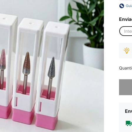
Gui
Envia
Inte
Quant
Desculp
Env