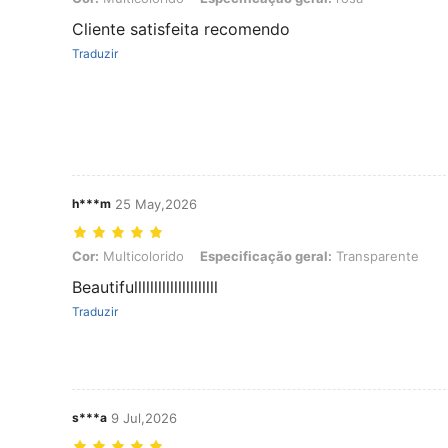
Cliente satisfeita recomendo
Traduzir
h***m
25 May,2026
Cor: Multicolorido, Especificação geral: Transparente
Cor:
Multicolorido
Especificação geral:
Transparente
Beautifulllllllllllllllllllll
Traduzir
s***a
9 Jul,2026