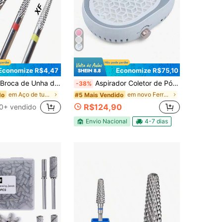
Economize R$4,47
Economize R$75,10
e Cutícula, Limpador de Unhas, Removedor de Pele Morta, Preparação de Unhas para Arquivo de Unhas Elétrico, Ferramentas de Manicure e Pedicure, Uso Profissional e Doméstico
Aspirador Coletor de Pó CS808-1 Profissional 4500RPM Bivolt Manicure Estética Unhas Gel
-38%
em Aço de tungstênio Brocas para pregos
em novo Ferramentas para Nail Art
do
#5 Mais Vendido
R$124,90
0+ vendido
Envio Nacional
4-7 dias