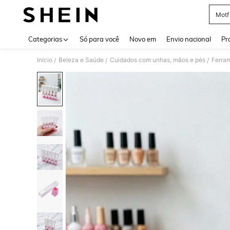
Motf
Use up 
Categorias
Só para você
Novo em
Envio nacional
Pr
Início
Beleza e Saúde
Cuidados com unhas, mãos e pés
Ferram
/
/
/