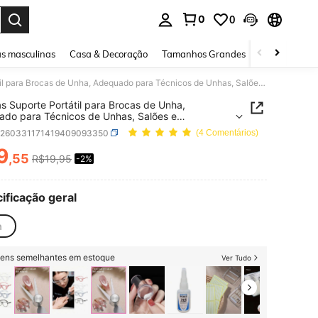
0
0
ar. Press Enter to select.
s masculinas
Casa & Decoração
Tamanhos Grandes
Joias e acessó
3 Peças Suporte Portátil para Brocas de Unha, Adequado para Técnicos de Unhas, Salões e Ferramentas de Manicure Doméstica, Caixa de Armazenamento de Brocas de Unha de Plástico Transparente com 2,35mm de Diâmetro
s Suporte Portátil para Brocas de Unha,
do para Técnicos de Unhas, Salões e
entas de Manicure Doméstica, Caixa de
b260331171419409093350
(4 Comentários)
namento de Brocas de Unha de Plástico
parente com 2,35mm de Diâmetro
9
,55
R$19,95
-2%
ICE AND AVAILABILITY
ificação geral
a
itens semelhantes em estoque
Ver Tudo