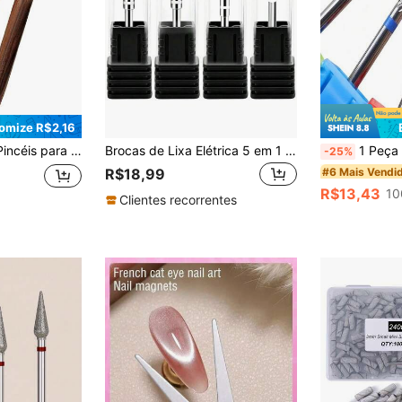
omize R$2,16
sar. Crie Facilmente Delicadas Artes de Unhas em Casa para DIY, com Qualidade de Salão Profissional.
Brocas de Lixa Elétrica 5 em 1 Roxa, Cortador de Fresagem para Manicure, Remoção de Gel e Unhas Acrílicas, Acessório e Ferramenta
1 Peça Broca de Unha de Carboneto de Tungstênio 3/32 Polegada, Removedor d
-25%
#6 Mais Vendi
R$18,99
R$13,43
10
Clientes recorrentes