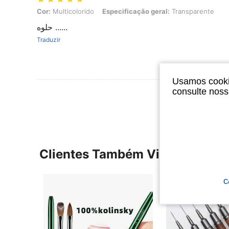
Cor: Multicolorido, Especificação geral: Transparente
Cor:
Multicolorido
Especificação geral:
Transparente
حلوه ......
Traduzir
Usamos cookie
consulte nos
Ver Mais Ava
Clientes Também Visitaram
C