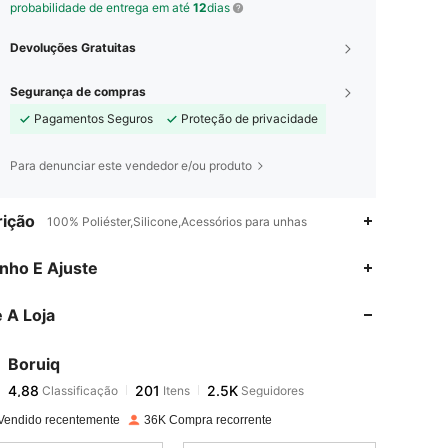
probabilidade de entrega em até
12
dias
Devoluções Gratuitas
Segurança de compras
Pagamentos Seguros
Proteção de privacidade
Para denunciar este vendedor e/ou produto
ição
100% Poliéster,Silicone,Acessórios para unhas
4,88
201
2.5K
nho E Ajuste
 A Loja
4,88
201
2.5K
Boruiq
4,88
201
2.5K
Classificação
Itens
Seguidores
j***o
pago
1 dia atrás
Vendido recentemente
36K Compra recorrente
4,88
201
2.5K