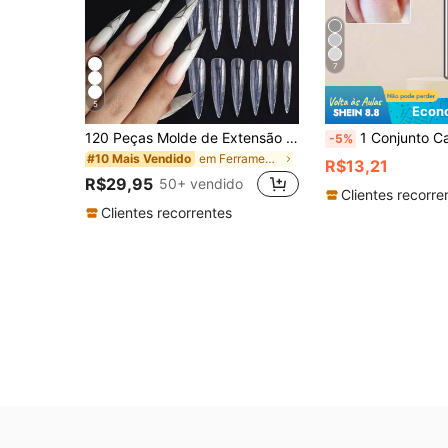
7
5
Econ
120 Peças Molde de Extensão de Unha Longa e Pontuda, Molde de Extensão de Unha Transparente de Cobertura Total de Duas Pontas com Régua, Ferramentas de Arte de Unhas de Salão
1 Conjunto Cabeça de Moagem de Unhas, Broca de Unhas, Escova de Limpeza de Unhas, Removedor de Acr
-5%
em Ferramentas de extensão de unhas mais vendidas
#10 Mais Vendido
R$13,21
R$29,95
50+ vendido
Clientes recorre
Clientes recorrentes