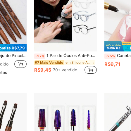
omize R$7,79
nhas Longas, Detalhes Pequenos, Pintura Fina de Unhas, Pincel para Fita Decorativa de Unhas com Cobertura de Metal
1 Par de Óculos Anti-Poeira para Arte de Unhas - Lentes Transparentes/Rosa/Preto/Azul, Múltiplas Cores Disponíveis, Design à Prova de Vento, Ferramenta de Proteção Ocular para Cuidados Finos com as Unhas, Acessório de Cuidados com Pedicure, Armação de Plástico Leve e Durável, Estilo Fashion, Robusto e Durável, Essencial de Beleza, Suprimentos Profissionais de Arte de Unhas para Artistas de Unhas, Suprimentos Essenciais de Arte de Unhas para Técnicos de Unhas e Artistas de Unhas
Caneta Multifuncional para Pintura de Unhas para Pintura de Flores. Pincel de Ponta Fina. Ferramenta de Ar
-27%
-25%
em Silicone Acessórios para Nail Art
#7 Mais Vendido
R$9,71
dido
R$9,45
70+ vendido
ntes