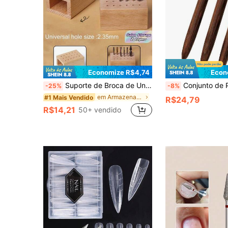
Economize R$4,74
Econ
Suporte de Broca de Unha de Madeira Japonesa | Organizador de Mesa com 18 Furos para Ferramentas de Arte de Unhas (Placa de Armazenamento de Salão)
Conjunto de Pincéis para Arte de Unhas com Cabo de Madeira, Amigável para Iniciantes, Cerdas Macias, Fácil de U
-25%
-8%
em Armazenamento e bolsas para Nail Art Armazename
#1 Mais Vendido
R$24,79
R$14,21
50+ vendido