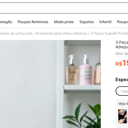
and down arrow keys to navigate search Buscas recentes and Pesquisar e Encontr
omoção
Roupas femininas
Moda praia
Sapatos
Infantil
Roupa
entas de unhas arte
Acessórios para unhas artísticas
/
/
3 Peça
Adequa
Ferram
SKU: s
Armaze
Trans
1
R$
PR
Espec
ros
Veja 