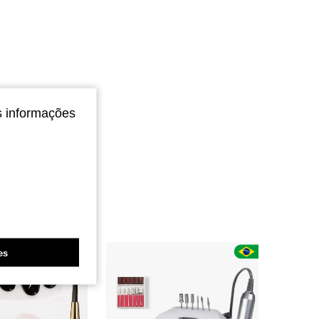
s informações
es