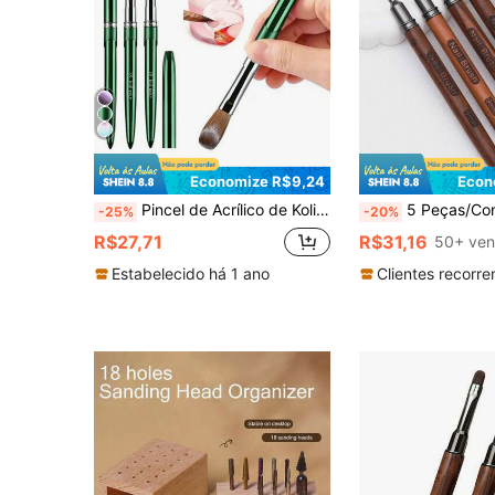
Economize R$9,24
Econ
Pincel de Acrílico de Kolinsky de Boa Qualidade, Pincel de Marta para Arte de Unhas, Cabo de Madeira, Construtor de Gel, Pincel de Manicure, Ferramentas de Desenho
5 Peças/Conjunto Pincel Delineador de Unhas com Cabo de Madeira, Conjunto de Canetas Desenhadoras de Unhas para Li
-25%
-20%
R$27,71
R$31,16
50+ ven
Estabelecido há 1 ano
Clientes recorre