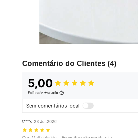
Comentário do Clientes
(4)
5,00
Política de Avaliação
Sem comentários local
t***d
23 Jul,2026
Cor: Multicolorido, Especificação geral: rosa
Cor:
Multicolorido
Especificação geral:
rosa