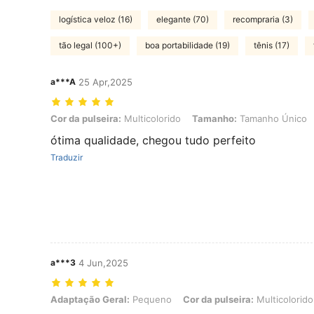
logística veloz (16)
elegante (70)
recompraria (3)
tão legal (100+)
boa portabilidade (19)
tênis (17)
a***A
25 Apr,2025
Cor da pulseira: Multicolorido, Tamanho: Tamanho Único
Cor da pulseira:
Multicolorido
Tamanho:
Tamanho Único
ótima qualidade, chegou tudo perfeito
Traduzir
a***3
4 Jun,2025
Adaptação Geral: Pequeno, Cor da pulseira: Multicolorido, Tamanh
Adaptação Geral:
Pequeno
Cor da pulseira:
Multicolorido