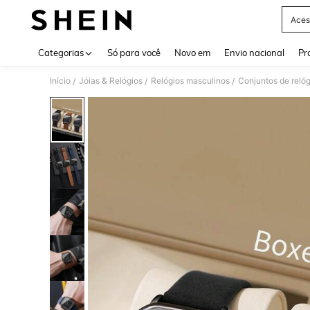
Aces
Use up 
Categorias
Só para você
Novo em
Envio nacional
Pr
Início
Jóias & Relógios
Relógios masculinos
Conjuntos de reló
/
/
/