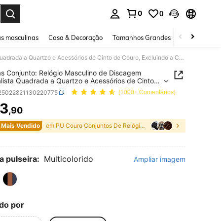
0
0
ar. Press Enter to select.
s masculinas
Casa & Decoração
Tamanhos Grandes
Joias e acessó
3 Peças Conjunto: Relógio Masculino de Discagem Minimalista Quadrada a Quartzo e Acessórios de Cinto de Couro, Excluindo a Caixa do Relógio
s Conjunto: Relógio Masculino de Discagem
lista Quadrada a Quartzo e Acessórios de Cinto
ro, Excluindo a Caixa do Relógio
j25022821130220775
(1000+ Comentários)
3
,90
ICE AND AVAILABILITY
 Mais Vendido
em PU Couro Conjuntos De Relógios Masculinos
a pulseira:
Multicolorido
Ampliar imagem
do por