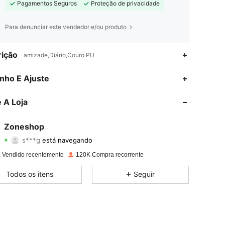
Pagamentos Seguros
Proteção de privacidade
Para denunciar este vendedor e/ou produto
ição
amizade,Diário,Couro PU
nho E Ajuste
4,89
710
68K
 A Loja
4,89
710
68K
Zoneshop
s***g
está navegando
4,89
710
68K
Classificação
Itens
Seguidores
 Vendido recentemente
120K Compra recorrente
4,89
710
68K
Todos os itens
Seguir
4,89
710
68K