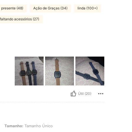
presente (48)
Ação de Graças (34)
linda (100+)
faltando acessórios (27)
Útil (20)
o: Tamanho Único
Tamanho:
Tamanho Único