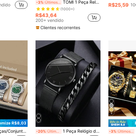
TOMI 1 Peça Relógio de Quartzo Masculino Minimalista Elegante Estilo de Negócios Premium Nicho Couro PU na Caixa para Uso Diário
-3%
Últimos 3 dias
R$25,59
ndido
10
(1000+)
R$43,64
200+ vendido
Clientes recorrentes
8
omize R$8,03
e Pulso Casual de Quartzo com Mostrador Quadrado Clássico de Números Arábicos e Calendário (Caixa de Relógio Não Incluída)
1 Peça Relógio de Quartzo com Mostrador Redondo e Pulseira de Liga de Zinco Preta, 1 Peça Pulseira de Corrente, Para Decoração Diária Como Presente Para Estudantes Voltando às Aulas
Conj
-20%
Últimos 3 dias
-3%
Últimos 3 dias