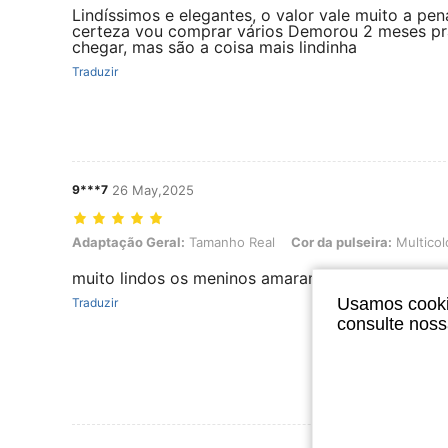
Lindíssimos e elegantes, o valor vale muito a pe
certeza vou comprar vários Demorou 2 meses pr
chegar, mas são a coisa mais lindinha
Traduzir
9***7
26 May,2025
Adaptação Geral: Tamanho Real, Cor da pulseira: Multicolorido, 
Adaptação Geral:
Tamanho Real
Cor da pulseira:
Multicol
muito lindos os meninos amaram a lembrancinha 
Usamos cookie
Traduzir
consulte nos
Ver Mais Ava