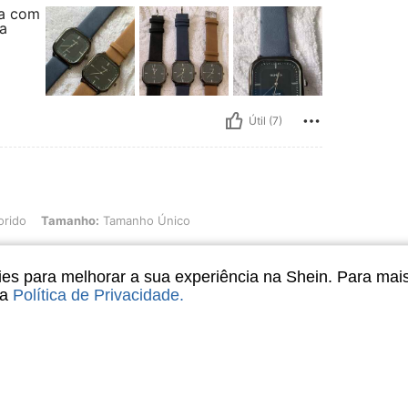
na com
a
Útil (7)
Tamanho: Tamanho Único
orido
Tamanho:
Tamanho Único
de aniversário
s para melhorar a sua experiência na Shein. Para mai
sa
Política de Privacidade
.
Útil (6)
liações