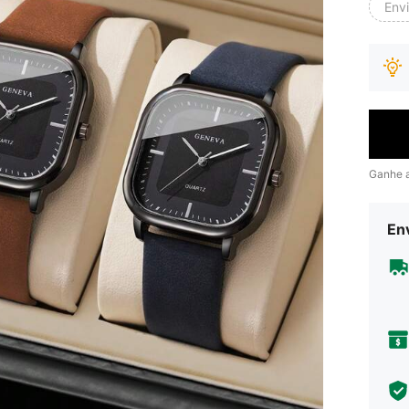
Env
Ganhe 
Env