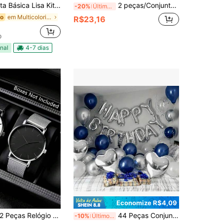
it 5 Unidades Camisa Masculina Unissex 100% Algodão
2 peças/Conjunto Presente Masculino Relógio e Cinto, Conjunto Combinado de Relógio de Pulso Quadrado Minimalista de Quartzo da Moda (Caixa de Relógio não Incluída)
-20%
Últimos 3 dias
em Multicolorido Camisetas masculinas
do
R$23,16
o
nal
4-7 dias
Economize R$4,09
Peças Relógio de Quartzo de Negócios de Moda Masculina, Design Minimalista Casual, Adequado para Uso Diário, Presente de Aniversário, Festa, Reunião de Feriado, Escolha Ideal para Você ou Amigos. Sem Caixa de Embalagem Incluída.
44 Peças Conjunto de Balões para Aniversário com Prata, Balão de Letra Prateada Foil de 16 Polegadas com Coração, Látex Azul Marinho e Prata para Decoração de Festa de Aniversário
-10%
Últimos 2 dias