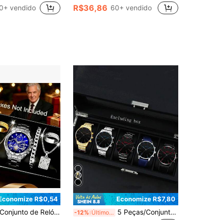
R$36,86
0+ vendido
60+ vendido
Economize R$0,54
Economize R$7,80
unto de Relógio Masculino Casual de Negócios da Moda com 4 Peças, Relógio de Quartzo com Mostrador Redondo Grande e Pulseira de Aço, Combinado com Pulseira de Corrente Personalizada, Colar com Pingente de Cruz, Conjunto de Joias com Anel, Adequado para Presente Masculino, Aplicável para Feriados, Negócios, Festas e Uso Diário
5 Peças/Conjunto Relógio de Quartzo Masculino, Estilo Minimalista, Caixa de Liga Redonda, Pulseira de Liga de Negócios, Conjunto de Presente Elegante
-12%
Últimos 3 dias