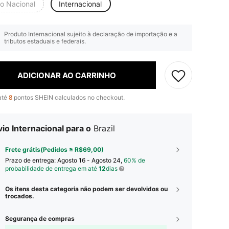
io Nacional
Internacional
Produto Internacional sujeito à declaração de importação e a
tributos estaduais e federais.
ADICIONAR AO CARRINHO
até
8
pontos SHEIN calculados no checkout.
io Internacional para o
Brazil
Frete grátis(Pedidos ≥ R$69,00)
Prazo de entrega:
Agosto 16 - Agosto 24,
60% de
probabilidade de entrega em até
12
dias
Os itens desta categoria não podem ser devolvidos ou
trocados.
Segurança de compras