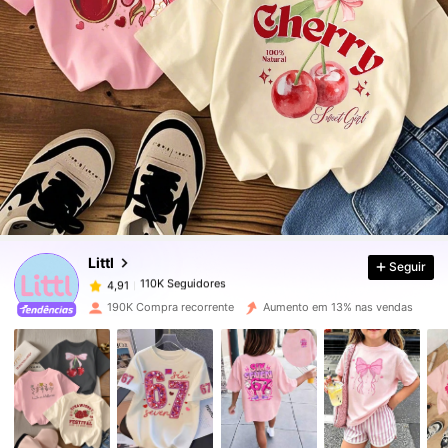
110K Seguidores
4,91
110K Seguidores
4,91
Littl
Seguir
110K Seguidores
4,91
d***v
pago
1 dia atrás
190K Compra recorrente
Aumento em 13% nas vendas
110K Seguidores
4,91
110K Seguidores
4,91