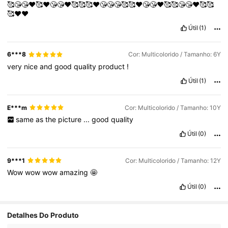
🥰😘😘❤️🥰❤️😘😘❤️🥰🥰🥰❤️😘😘😘🥰🥰❤️😘😘❤️🥰🥰😘😘❤️🥰🥰
🥰❤️❤️
Útil
(1)
6***8
Cor: Multicolorido / Tamanho: 6Y
very
nice
and
good
quality
product
!
Útil
(1)
E***m
Cor: Multicolorido / Tamanho: 10Y
same
as
the
picture
...
good
quality
Útil
(0)
9***1
Cor: Multicolorido / Tamanho: 12Y
Wow
wow
wow
amazing
🤩
Útil
(0)
Detalhes Do Produto