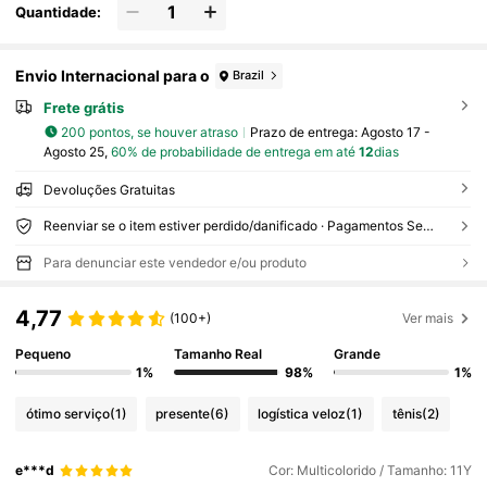
Quantidade:
Envio Internacional para o
Brazil
Frete grátis
200 pontos, se houver atraso
Prazo de entrega:
Agosto 17 -
Agosto 25,
60% de probabilidade de entrega em até
12
dias
Devoluções Gratuitas
Reenviar se o item estiver perdido/danificado · Pagamentos Seguros · Proteção de privacidade
Para denunciar este vendedor e/ou produto
4,77
(100+)
Ver mais
Pequeno
Tamanho Real
Grande
1%
98%
1%
ótimo serviço
(1)
presente
(6)
logística veloz
(1)
tênis
(2)
e***d
Cor: Multicolorido / Tamanho: 11Y