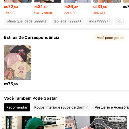
110K Seguidores
4,91
72
31
26
31
R$
,94
R$
,49
R$
,32
R$
,96
R$
16% OFF
600+ vendido
20% OFF
20% OFF
110K Seguidores
4,91
ótima qualidade (9999+)
tão legal (9999+)
linda (9999+)
igual a
Estilos De Correspondência
110K Seguidores
Você pode gostar
4,91
110K Seguidores
4,91
110K Seguidores
4,91
75
R$
,99
110K Seguidores
4,91
Você Também Pode Gostar
Recomendar
Roupa interior e roupa de dormir
Vestuário e Acessóri
8-12 Years
8-12 Years