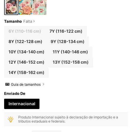
Tamanho
Falta
6Y
(110-116 cm)
7Y
(116-122 cm)
8Y
(122-128 cm)
9Y
(128-134 cm)
10Y
(134-140 cm)
11Y
(140-146 cm)
12Y
(146-152 cm)
13Y
(152-158 cm)
14Y
(158-162 cm)
Guia de tamanhos
Enviado De
Internacional
Produto Internacional sujeito à declaração de importação e a
tributos estaduais e federais.