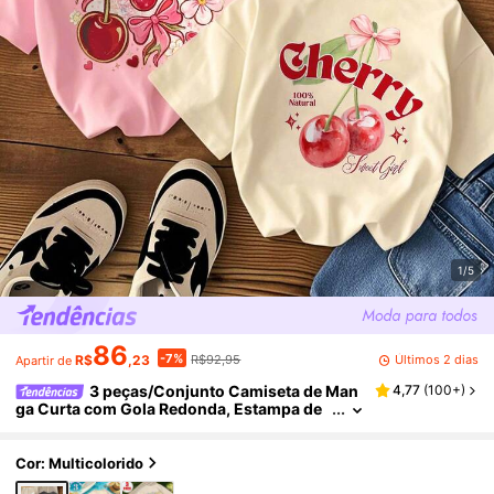
1/5
86
-7%
Últimos 2 dias
R$
,23
R$92,95
Apartir de
3 peças/Conjunto Camiseta de Man
4,77
(
100+
)
ga Curta com Gola Redonda, Estampa de
Cereja e Laço, Casual de Verão para Meni
nas Pequenas, Top Fofa e Solta para Uso Diári
o de Crianças
Cor: Multicolorido