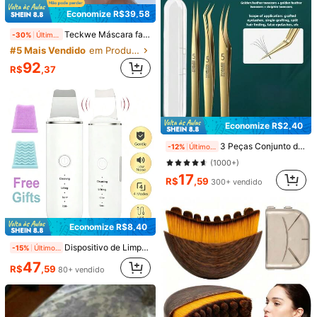
Economize R$39,58
Teckwe Máscara facial de LED, máscara facial de LED com 7 cores, máscara facial de LED sem fio para cuidados com a pele, instrumento de beleza facial, ferramenta para cuidados com a pele, máscara facial para uso em salões de beleza e em casa, presente ideal para o Dia dos Namorados e aniversários.
-30%
Últimos 2 dias
#5 Mais Vendido
em Produtos recomendados para viagens Ferramentas
Economize R$1,19
92
R$
,37
2 Peças Escova de Limpeza Facial de Silicone + Cabeça de Escova de Reposição, Escova de Limpeza Profunda de Poros Manual Esfoliante, Escova de Limpeza Facial Macia, Adequada para Todos os Tipos de Pele, Remove Cravos, Maquiagem, Pincéis de Maquiagem, Escola, Cuidados com a Pele, Dispositivo de Massagem, Beleza, Volta às Aulas, Presentes para Mulheres, Maquiagem, Acessórios de Banheiro, Decoração de Banheiro, Decoração de Quarto, Decoração de Casa, Volta às Aulas, Essenciais de Viagem
-12%
Últimos 1 dias
8
R$
,71
Economize R$2,49
Economize R$2,40
Escova de Limpeza Facial, Escova Oval Portátil Mini com Cabeça de Massagem, com Cabeça de Escova de Cerdas, Escova de Limpeza Facial Profunda, Ferramenta de Cuidados com a Pele de Limpeza Facial com Massagem Esfoliante Suave, Suprimentos de Viagem, Casa, Quarto, Decoração de Casa, Presente de Natal, Presente para Mãe, Aniversário
-25%
Últimos 1 dias
3 Peças Conjunto de Pinças de Aço Inoxidável - Sem Fragrância, Pinças de Precisão Anti-Estática para Extensões de Cílios, Eletrônicos, Joalheria - Conjunto de Ferramentas de Beleza com Ponta Reta e Ponta Angulada, Maquiagem, Barato, Decoração de Quarto, Penteadeira, Viagem, Quarto, Acessórios de Maquiagem
-12%
Últimos 2 dias
7
(1000+)
R$
,46
70+ vendido
17
R$
,59
300+ vendido
Economize R$8,40
Dispositivo de Limpeza Facial Ultrassônico - Recarregável via USB, Removedor de Cravos Vibratório, Ferramenta de Beleza para Esfoliação e Raspagem, Dispositivo de Cuidados com a Pele Econômico, Inclui 2 Cabeças de Silicone, 4 Modos, Ferramenta Perfeita para Remoção de Cravos
-15%
Últimos 1 dias
47
R$
,59
80+ vendido
Economize R$1,30