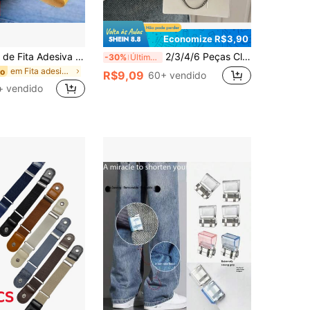
Economize R$3,90
2 Rolos/1 Rolo de Fita Adesiva Forte para Tecido, Fita Multifuncional Sem Corte para Alteração de Bainha Sem Danos, Adequada para Tecido e Roupas, Remendo Autoadesivo Sem Costura, Dupla Face
2/3/4/6 Peças Clipes Magnéticos para Roupas, Fivela Magnética Forte de Corrente de Metal Multiuso, Adequado para Fixar Lenços, Pernas de Calça Longas, Punhos de Camisa (Estilo Flor)
-30%
Último dia
em Fita adesiva para fixação
do
R$9,09
60+ vendido
+ vendido