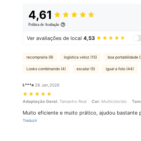
4,61
Política de Avaliação
Ver avaliações de local
4,53
recompraria (9)
logística veloz (15)
boa portabilidade (
Looks combinando (4)
escalar (5)
igual a foto (44)
L***a
28 Jan,2026
Adaptação Geral: Tamanho Real, Cor: Multicolorido, Tamanho: Cor t
Adaptação Geral:
Tamanho Real
Cor:
Multicolorido
Tam
Muito eficiente e muito prático, ajudou bastante p
Traduzir