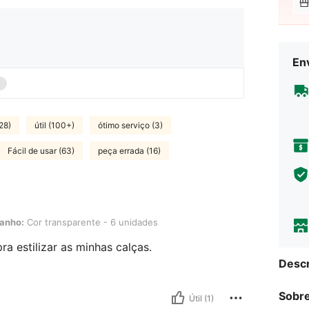
Env
28)
útil (100+)
ótimo serviço (3)
Fácil de usar (63)
peça errada (16)
ransparente - 6 unidades
anho:
Cor transparente - 6 unidades
ra estilizar as minhas calças.
Descr
Sobre
Útil (1)