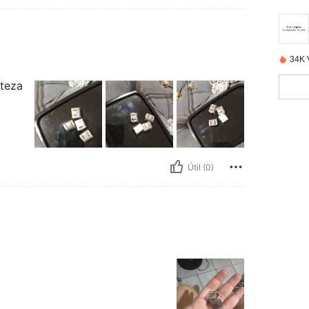
34K 
teza
Útil (0)