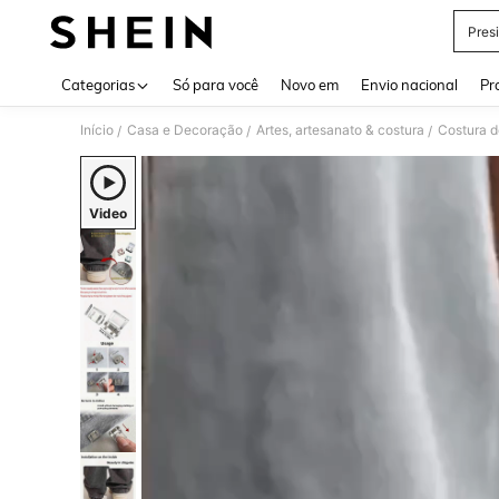
Pres
Use up 
Categorias
Só para você
Novo em
Envio nacional
Pr
Início
Casa e Decoração
Artes, artesanato & costura
Costura d
/
/
/
Video