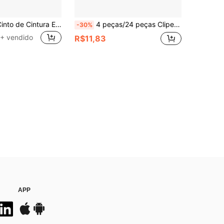
2/4/6 Peças Cinto de Cintura Elástico, Cinto Ajustável Sem Fivela, Adequado para Denim, Cintura Elástica Invisível, Unissex, Cintura Emagrecedora - Design Confortável Sem Fivela, Ajustável e Elástico, Ajuste Perfeito para Denim e Calças - Realce o Contorno do Seu Corpo, Cinto de Cintura Elástico Vintage - Sem Fivela, Ajuste Invisível, Adequado para Homens e Mulheres, Elasticidade Confortável, Tamanho Universal
4 peças/24 peças Clipes Invisíveis para Perna de Calça - Fivela Ajustável Sem Costura, Evita que as Pernas da Calça Arrastem, Clipes Ocultos para Ajuste de Perna de Calça, Conveniente para Alteração de Roupas e Personalização de Comprimento de Calça (Cor Aleatória)
-30%
+ vendido
R$11,83
APP