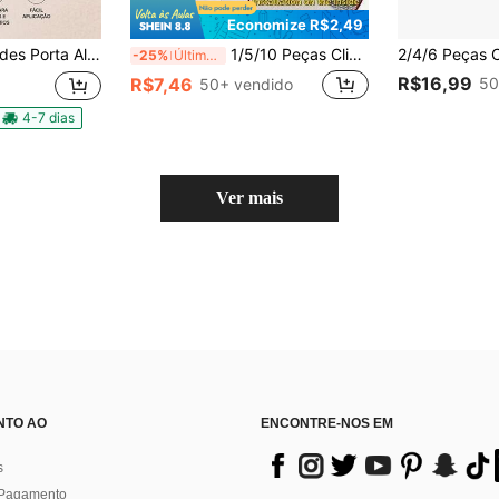
Economize R$2,49
 Corrente Chaveiro Suporte Garra
1/5/10 Peças Clipes Invisíveis para Encurtar Perna de Calça, Clipes Antiderrapantes para Bainha de Calça, Fivelas Ocultas para Fixar Perna de Calça Sem Costura, Sem Necessidade de Costura, Clipes para Fixar Perna de Calça, Adequado para Roupas Personalizadas, Pode Ser Usado para Bainha de Calça, Canto de Roupa, Encurtamento de Perna de Calça, Antiderrapante, À Prova d'Água
-25%
Últimas 6 hrs
R$16,99
50
R$7,46
50+ vendido
4-7 dias
Ver mais
NTO AO
ENCONTRE-NOS EM
s
 Pagamento