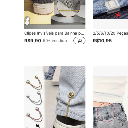
Clipes Invisíveis para Bainha para Encurtar Pernas de Calça, Evitar Arrastar no Chão, Adequado para Denim e Calças, À Prova d'Água, Portátil
R$9,90
R$10,95
60+ vendido