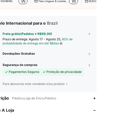
XICHENG.
Yiwu Lingyue E-commerce Co Ltd
DUCUCHONG
io Internacional para o
Brazil
Frete grátis(Pedidos ≥ R$69,00)
Prazo de entrega:
Agosto 17 - Agosto 25,
60% de
probabilidade de entrega em até
12
dias
Devoluções Gratuitas
Segurança de compras
Pagamentos Seguros
Proteção de privacidade
Para denunciar este vendedor e/ou produto
ição
4,81
22
481
Plástico,Liga de Zinco,Plástico
 A Loja
4,81
22
481