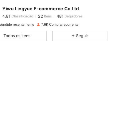
Yiwu Lingyue E-commerce Co Ltd
4,81
22
481
Classificação
Itens
Seguidores
n***7
pago
1 dia atrás
Vendido recentemente
7.6K Compra recorrente
4,81
22
481
Todos os itens
Seguir
4,81
22
481
4,81
22
481
4,81
22
481
4,81
22
481
4,81
22
481