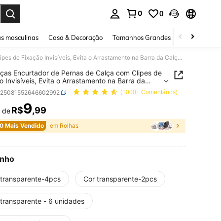
0
0
ar. Press Enter to select.
s masculinas
Casa & Decoração
Tamanhos Grandes
Joias e acessó
4/6 Peças Encurtador de Pernas de Calça com Clipes de Fixação Invisíveis, Evita o Arrastamento na Barra da Calça, Esconde o Dispositivo de Fechamento da Perna Sem Costuras, Evita que as Pernas da Calça Arrastem no Chão, Adequado para Denim e Calças, Portátil
ças Encurtador de Pernas de Calça com Clipes de
o Invisíveis, Evita o Arrastamento na Barra da
 Esconde o Dispositivo de Fechamento da Perna
h25081552646602992
(1000+ Comentários)
sturas, Evita que as Pernas da Calça Arrastem
o, Adequado para Denim e Calças, Portátil
9
R$
,99
r de
ICE AND AVAILABILITY
0 Mais Vendido
em Rolhas
nho
 transparente-4pcs
Cor transparente-2pcs
 transparente - 6 unidades