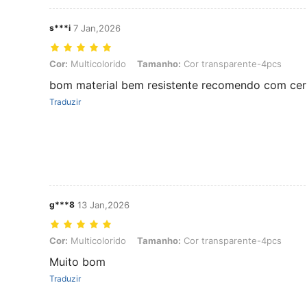
s***i
7 Jan,2026
Cor: Multicolorido, Tamanho: Cor transparente-4pcs
Cor:
Multicolorido
Tamanho:
Cor transparente-4pcs
bom material bem resistente recomendo com cer
Traduzir
g***8
13 Jan,2026
Cor: Multicolorido, Tamanho: Cor transparente-4pcs
Cor:
Multicolorido
Tamanho:
Cor transparente-4pcs
Muito bom
Traduzir