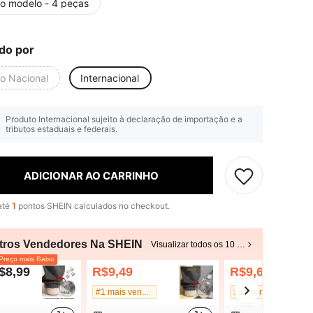
o modelo - 4 peças
do por
io Nacional
Internacional
Produto Internacional sujeito à declaração de importação e a
tributos estaduais e federais.
ADICIONAR AO CARRINHO
até
1
pontos SHEIN calculados no checkout.
tros Vendedores Na SHEIN
Visualizar todos os 10 vendedores
reço mais Baixo
$8,99
R$9,49
R$9,65
50+ vendido
#1 mais vendido