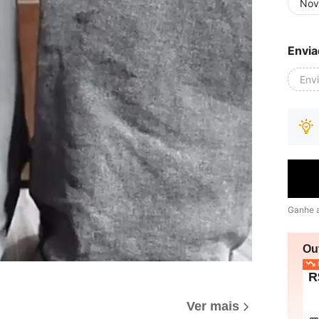
Nov
Envia
Env
Ganhe 
Ou
P
R
Ver mais