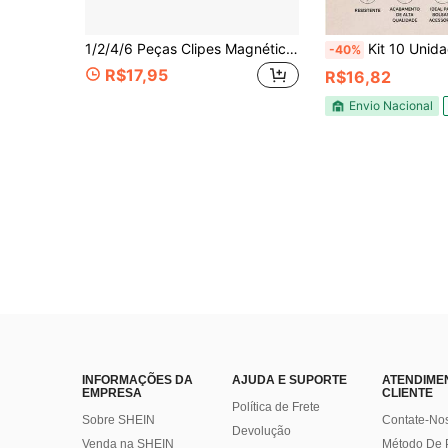
1/2/4/6 Peças Clipes Magnéticos para Perna de Calça, Encurtador Ajustável de Perna de Calça, Sem Necessidade de Cortar, Clipes Unissex para Punho de Manga, Fechamento Magnético Forte
Kit 10 Unidades Porta Alça Bolsa
-40%
R$17,95
R$16,82
Envio Nacional
INFORMAÇÕES DA
AJUDA E SUPORTE
ATENDIME
EMPRESA
CLIENTE
Política de Frete
Sobre SHEIN
Contate-No
Devolução
Venda na SHEIN
Método De