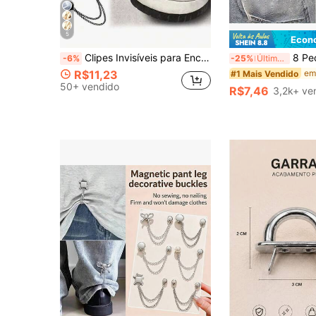
5
Econ
Clipes Invisíveis para Encurtar Pernas, Clipes Antiderrapantes para Barra da Calça, Fivela Oculta Sem Costura para Fechamento da Perna, Dispositivo Fixador da Barra da Calça Antivinco, Clipe Fixador da Barra da Calça, Perfeito para Roupas Sob Medida, Adequado para Punhos, Cantos de Roupas, Encurtamento de Perna, Antiderrapante, Roupas - Várias Cores
8 Peças Fivela Ajustável de Tiara Clipe-On, Clipe Fixo de Cintura Sem 
-6%
-25%
Últimas 6 hrs
R$11,23
em
#1 Mais Vendido
50+ vendido
R$7,46
3,2k+ ve