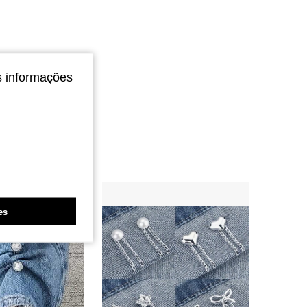
4,81
22
481
s informações
es