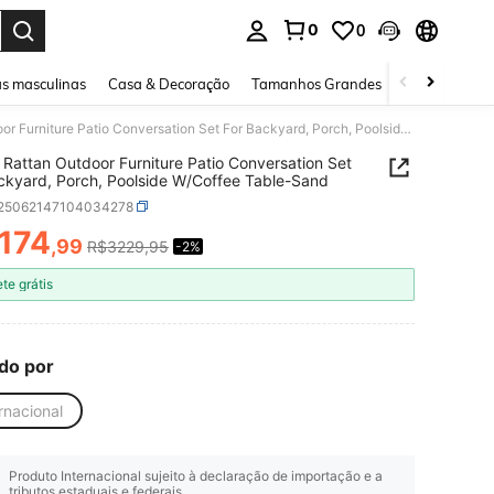
0
0
ar. Press Enter to select.
s masculinas
Casa & Decoração
Tamanhos Grandes
Joias e acessó
4-Piec Rattan Outdoor Furniture Patio Conversation Set For Backyard, Porch, Poolside W/Coffee Table-Sand
 Rattan Outdoor Furniture Patio Conversation Set
ckyard, Porch, Poolside W/Coffee Table-Sand
r25062147104034278
174
,99
R$3229,95
-2%
ICE AND AVAILABILITY
ete grátis
do por
rnacional
Produto Internacional sujeito à declaração de importação e a
tributos estaduais e federais.