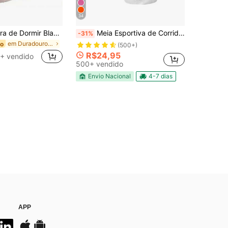
34
1 Peça Máscara de Dormir Blackout 3D Super Macia, Cobertura Ocular Respirável e Confortável para Todos os Tipos de Pele, para Homens, Mulheres e Estudantes, Voos Longos, Viagens de Negócios, Férias, Soneca, Sono Profundo, com Tampões de Ouvido, Presente de Halloween e Natal, Essenciais para Volta às Aulas,
Meia Esportiva de Corrida em Poliamida Adulto Punho 3d Respirável Conforto Térmico Alta Performance Spinning Ciclismo
-31%
em Duradouro Máscara para os olhos
do
(500+)
R$24,95
+ vendido
500+ vendido
Envio Nacional
4-7 dias
APP