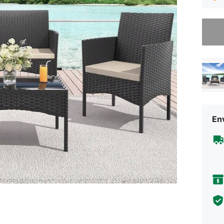
Desculp
Env