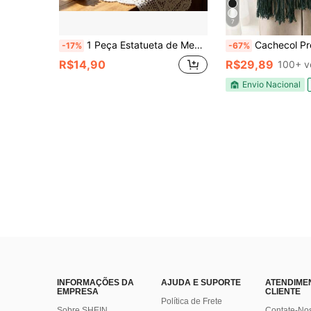
7
1 Peça Estatueta de Menina e Gato em Branco Fosco, Estilo Minimalista, Artesanato em Resina, Decoração de Mesa, Presente para Amantes de Gatos, Adequado para Dia dos Namorados, Natal, Cenas de Casa e Escritório. Também Adequado como Presente Surpresa para Amantes de Gatos.
Cachecol Preto Unissex com Franjas 175*60cm El
-17%
-67%
R$14,90
R$29,89
100+ v
Envio Nacional
INFORMAÇÕES DA
AJUDA E SUPORTE
ATENDIME
EMPRESA
CLIENTE
Política de Frete
Sobre SHEIN
Contate-No