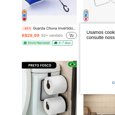
Guarda Chuva Invertido Grande Corta Vento Resistente Reforçado Tecido Duplo Para Carros
Kit 2 Cadeira De Praia Aço Adulto Jardim Piscina Camping Portátil 120kg Cadeir
-45%
-5%
Usamos cookie
R$29,99
R$159,90
50+ vendido
consulte nos
Envio Nacional
4-7 dias
Envio Nacional
C