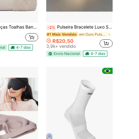
Gigante Rosto e Piso | Banhão Milano | Grossa Macia 600g
Pulseira Bracelete Luxo São Bento Ajustável Dourada Cabo de Aço Inoxidável 316L
-2%
em Ouro Pulseiras Cadeia Homens
#1 Mais Vendido
R$20,50
3,9k+ vendido
nal
4-7 dias
Envio Nacional
4-7 dias