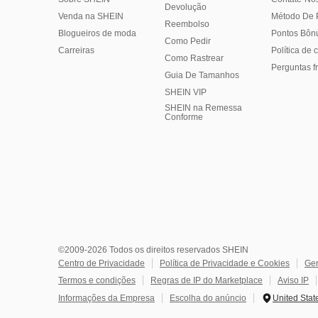
Devolução
Venda na SHEIN
Método De
Reembolso
Blogueiros de moda
Pontos Bôn
Como Pedir
Carreiras
Política de
Como Rastrear
Perguntas f
Guia De Tamanhos
SHEIN VIP
SHEIN na Remessa
Conforme
©2009-2026 Todos os direitos reservados SHEIN
Centro de Privacidade
Política de Privacidade e Cookies
Ger
Termos e condições
Regras de IP do Marketplace
Aviso IP
Informações da Empresa
Escolha do anúncio
United Stat