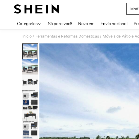
Motf
Use up 
Categorias
Só para você
Novo em
Envio nacional
Pr
Início
Ferramentas e Reformas Domésticas
Móveis de Pátio e A
/
/