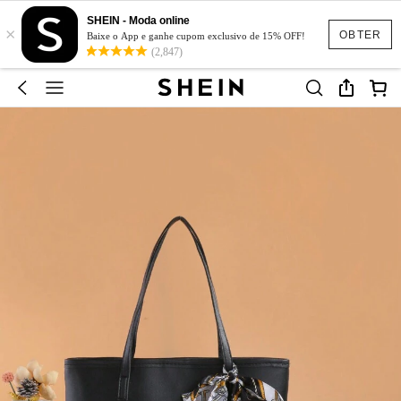
SHEIN - Moda online
×
OBTER
Baixe o App e ganhe cupom exclusivo de 15% OFF!
(2,847)