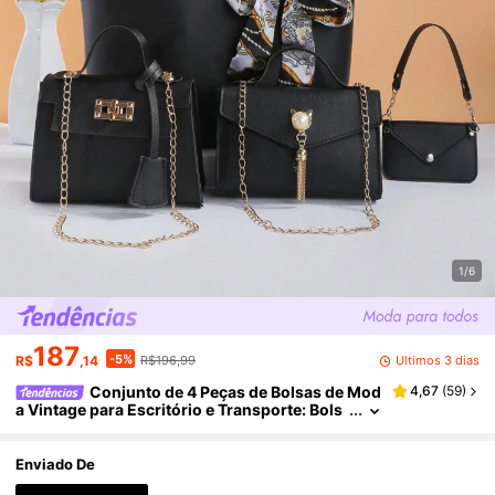
1/6
187
-5%
Últimos 3 dias
R$
,14
R$196,99
Conjunto de 4 Peças de Bolsas de Mod
4,67
(
59
)
a Vintage para Escritório e Transporte: Bols
a de Ombro/Transversal Acolchoada Colorb
lock com Alça de Corrente e Mini Bolsa
Enviado De