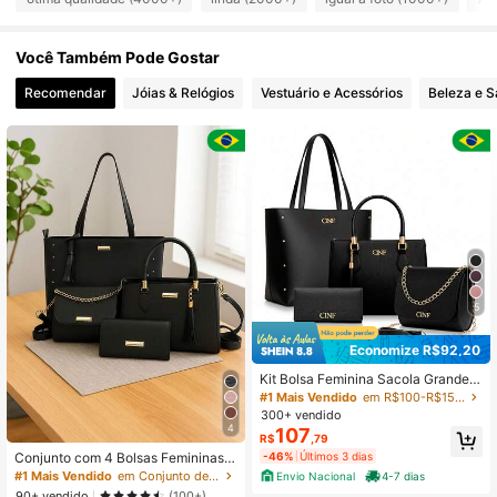
13K Seguidores
4,92
Você Também Pode Gostar
Recomendar
Jóias & Relógios
Vestuário e Acessórios
Beleza e 
13K Seguidores
4,92
5
Economize R$92,20
Kit Bolsa Feminina Sacola Grande +
Bolsa Média + Tira Colo + Carteira
#1 Mais Vendido
em R$100-R$150 Conjuntos de bolsas femininas
300+ vendido
4
107
R$
,79
Conjunto com 4 Bolsas Femininas B
-46%
Últimos 3 dias
olsa Transversal Tira Colo
#1 Mais Vendido
em Conjunto de embreagem Conjuntos de Bolsas Femin
Envio Nacional
4-7 dias
90+ vendido
(100+)