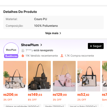
Detalhes Do Produto
13K Seguidores
4,92
Material:
Couro PU
Composição:
100% Poliuretano
13K Seguidores
4,92
Veja mais
13K Seguidores
4,92
ShowPlum
Seguir
T***y
está navegando
13K Seguidores
4,92
11K Vendido recentemente
1.7K Compra recorrente
13K Seguidores
4,92
13K Seguidores
4,92
13K Seguidores
4,92
206
149
129
52
13K Seguidores
4,92
R$
,56
R$
,03
R$
,00
R$
,82
R$
3% OFF
8% OFF
3% OFF
2% OFF
13K Seguidores
4,92
ótima qualidade (4000+)
linda (2000+)
igual a foto (1000+)
Ac