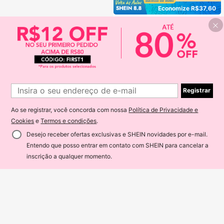
Economize R$37,60
3 Peças Conjunto: Bolsa de Couro
171
PU Xadrez Multicolorida, Bolsa de
R$
,30
-18%
Últimos 3 dias
Ombro, Bolsa Tote com Zíper, Bolsa
Elegante para Mulheres de Meia-Id
ade, Grande Capacidade, Versátil p
ara Uso Diário
Registrar
Ao se registrar, você concorda com nossa
Política de Privacidade e
Cookies
e
Termos e condições
.
Desejo receber ofertas exclusivas e SHEIN novidades por e-mail.
Entendo que posso entrar em contato com SHEIN para cancelar a
5% OFF!
ADICIONAR AO CARRINHO
inscrição a qualquer momento.