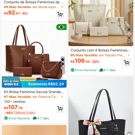
Conjunto de Bolsas Femininas da M
oda, Inclui Bolsa Tote Acolchoada e
#9 Mais Vendido
em Moda esportiva leve Conjuntos de Bolsas Feminin
m Formato de Losango e Bolsa Tran
92
R$
,87
-8%
sversal, Conjunto de Bolsas Femini
nas Estiloso e Versátil
4
Conjunto com 4 Bolsas Femininas B
olsa Transversal Tira Colo
#6 Mais Vendido
em Pastéis Frescos Conjuntos de Bolsas Femininas
109
R$
,00
-22%
Envio Nacional
4-7 dias
5
Economize R$92,20
Kit Bolsa Feminina Sacola Grande +
Bolsa Média + Tira Colo + Carteira
#7 Mais Vendido
em Planície Conjuntos de Bolsas Femininas
100+ vendido
107
R$
,79
-46%
Últimos 3 dias
Envio Nacional
4-7 dias