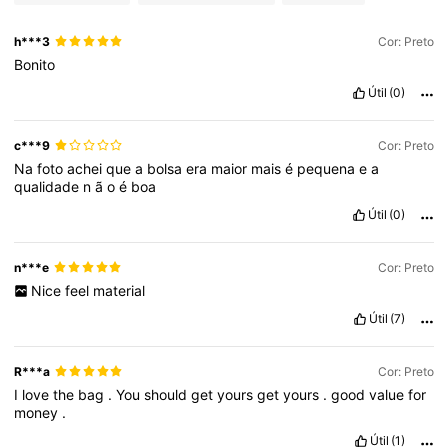
h***3
Cor: Preto
Bonito
Útil
(0)
c***9
Cor: Preto
Na
foto
achei
que
a
bolsa
era
maior
mais
é
pequena
e
a
qualidade
n
ã
o
é
boa
Útil
(0)
n***e
Cor: Preto
Nice
feel
material
Útil
(7)
R***a
Cor: Preto
I
love
the
bag
.
You
should
get
yours
get
yours
.
good
value
for
money
.
Útil
(1)