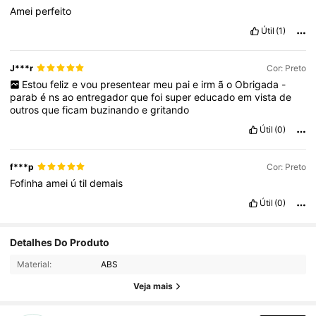
Amei
perfeito
Útil
(1)
J***r
Cor: Preto
Estou
feliz
e
vou
presentear
meu
pai
e
irm
ã
o
Obrigada
-
parab
é
ns
ao
entregador
que
foi
super
educado
em
vista
de
outros
que
ficam
buzinando
e
gritando
Útil
(0)
f***p
Cor: Preto
Fofinha
amei
ú
til
demais
Útil
(0)
481 Seguidores
Detalhes Do Produto
4,68
Material:
ABS
481 Seguidores
Veja mais
4,68