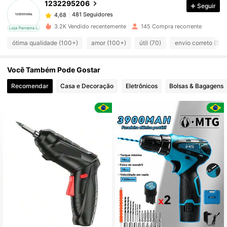
1232295206
Seguir
481 Seguidores
4,68
5***7
pago
1 dia atrás
3.2K Vendido recentemente
145 Compra recorrente
cal
Loja Parceira Local
481 Seguidores
4,68
ótima qualidade (100+)
amor (100+)
útil (70)
envio correto (58)
Você Também Pode Gostar
481 Seguidores
4,68
Recomendar
Casa e Decoração
Eletrônicos
Bolsas & Bagagens
481 Seguidores
4,68
481 Seguidores
4,68
481 Seguidores
4,68
481 Seguidores
4,68