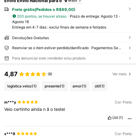
Envio Envio Nacional para o
Brazil
Frete grátis(Pedidos ≥ R$69,00)
200 pontos, se houver atraso
Prazo de entrega:
Agosto 13 -
Agosto 18
Entrega em 4-7 dias : exclui finais de semana e feriados
Devoluções Gratuitas
Reenviar se o item estiver perdido/danificado · Pagamentos Seguros · Proteção de privacidade
Para denunciar este vendedor e/ou produto
4,87
(8)
Ver mais
logística veloz
(1)
presente
(1)
amor
(1)
útil
(1)
m***y
Cor: Preto
Veio
certinho
ainda
n
ã
o
testei
Útil
(1)
s***9
Cor: Preto