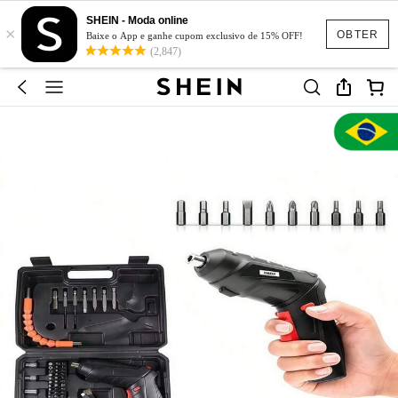
SHEIN - Moda online
×
OBTER
Baixe o App e ganhe cupom exclusivo de 15% OFF!
(2,847)