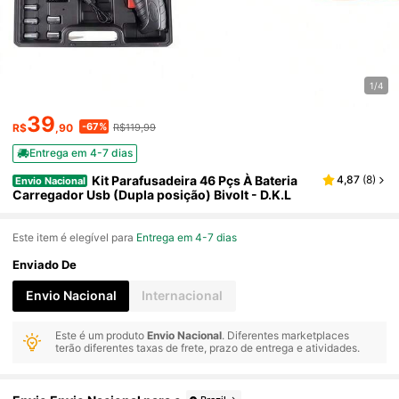
1/4
39
-67%
R$
,90
R$119,99
Entrega em 4-7 dias
Kit Parafusadeira 46 Pçs À Bateria
4,87
(
8
)
Envio Nacional
Carregador Usb (Dupla posição) Bivolt - D.K.L
Este item é elegível para
Entrega em 4-7 dias
Enviado De
Envio Nacional
Internacional
Este é um produto
Envio Nacional
. Diferentes marketplaces
terão diferentes taxas de frete, prazo de entrega e atividades.