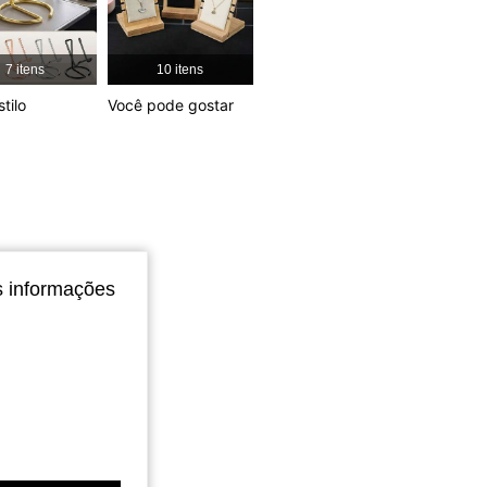
4,92
315
9.8K
7 itens
10 itens
tilo
Você pode gostar
4,92
315
9.8K
4,92
315
9.8K
s informações