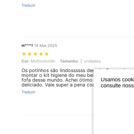
Traduzir
m***1
14 Mar,2025
Cor: Multicolorido, Tamanho: 2 unidades
Cor:
Multicolorido
Tamanho:
2 unidades
Os potinhos são lindossssss demais. Comprei pa
montar o kit higiene do meu bebê e ficou a coisa
Usamos cookie
fofa desse mundo. Achei ótimo o tamanho, bem
deliciado. Vale super a pena compremmmmm
consulte nos
Traduzir
Ver Mais Ava