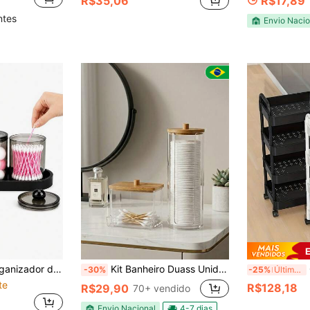
R$35,06
R$17,89
ntes
Envio Nacio
, para Bolas de Algodão e Discos de Algodão, Organizador de Armazenamento para Bancada de Banheiro e Penteadeira de Maquiagem
Kit Banheiro Duass Unidades Minimalista Porta Algodão e Porta Cotonete Em Acrílico e Bambu Natural Decoração Moderna Organização
Car
-30%
-25%
Últimos 2 dias
te
R$128,18
R$29,90
70+ vendido
Envio Nacional
4-7 dias