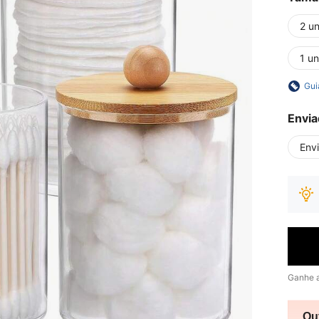
2 u
1 u
Gui
Envia
Env
Ganhe 
Ou