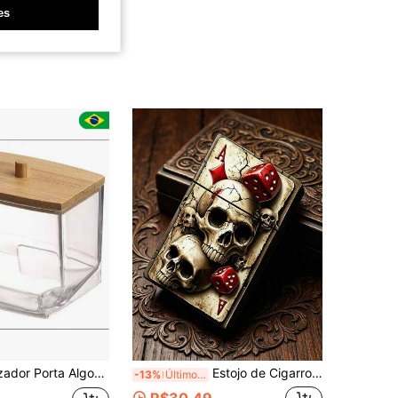
es
 e Porta Cotonete Acrilico Tampa de Bambu / Tampa Acrilico
Estojo de Cigarro Estilo Gótico Vintage com Padrão de Diamante, Dados Vermelhos e Caveira, Capa de Plástico Rígido Durável e Portátil para Maço de Cigarro, Oculta Perfeitamente a Embalagem Original, Caixa Leve para Armazenamento de Tabaco, Presente Novidade Legal para Homens, Ideal para Aniversário, Halloween e Feriados
-13%
Último dia
R$30,49