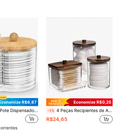
Economize R$6,87
Economize R$0,25
ote Dispensador de Cotonetes, Organizador de Banheiro Estilo Farmácia - Pote de Plástico Transparente para Cotonetes, Algodão, Almofadas de Maquiagem
4 Peças Recipientes de Algodão para Maquiagem, Almofadas de Limpeza de Maquiagem Redondas de 10/7 Oz com Tampas de Bambu, Armazenamento Conveniente para Férias, Praia, Banheiro, Quarto e Mais, Grande Capacidade
-1%
R$24,65
correntes