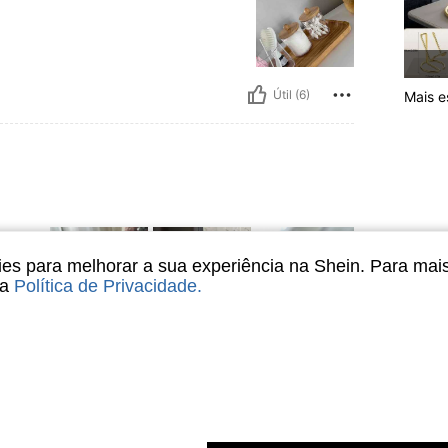
Útil (6)
Mais es
ra
 mais
s para melhorar a sua experiência na Shein. Para mai
sa
Política de Privacidade
.
Útil (4)
liações