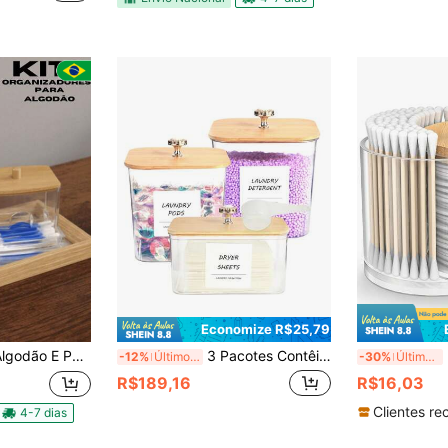
Economize R$25,79
co E Tampa De Bambu Organizador De Espaço
3 Pacotes Contêineres de Armazenamento para Organização da Lavanderia, Recipiente Transparente de Plástico para Cápsulas de Lavagem e Frascos com Tampa, Conchas e Rótulos para Detergente, Pó, Bolinhas de Secagem, Miçangas
P
-12%
Últimos 3 dias
-30%
Últimos 2 dias
R$189,16
R$16,03
Clientes re
4-7 dias