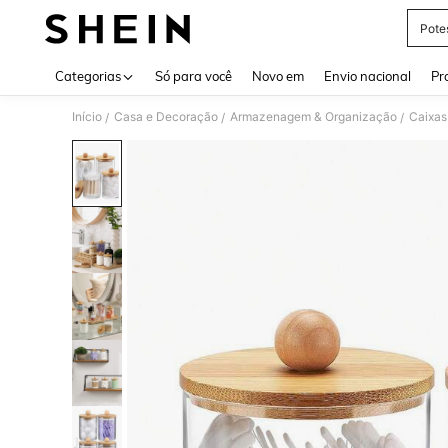
Pote
Use up 
Categorias
Só para você
Novo em
Envio nacional
Pr
Início
Casa e Decoração
Armazenagem & Organização
Caixas
/
/
/