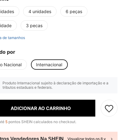
nidades
4 unidades
6 peças
nidade
3 pecas
a de tamanhos
do por
io Nacional
Internacional
Produto Internacional sujeito à declaração de importação e a
tributos estaduais e federais.
ADICIONAR AO CARRINHO
até
5
pontos SHEIN calculados no checkout.
tros Vendedores Na SHEIN
Visualizar todos os 8 vendedores