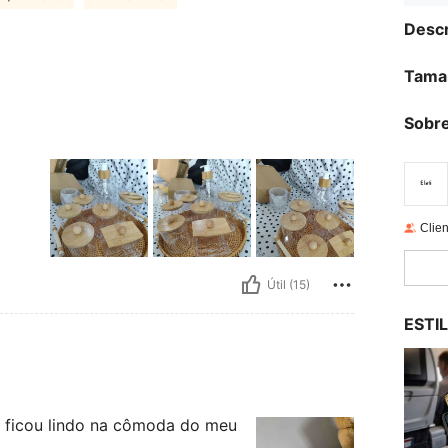
Descr
Tama
Sobre
Clien
Útil (15)
ESTI
, ficou lindo na cômoda do meu