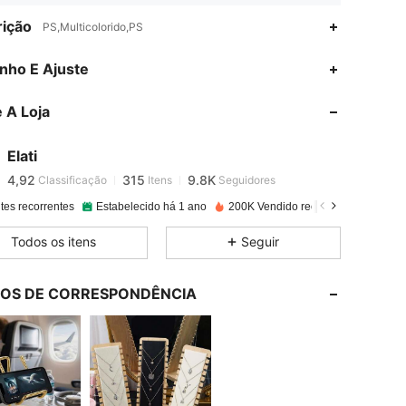
ição
PS,Multicolorido,PS
nho E Ajuste
4,92
315
9.8K
 A Loja
4,92
315
9.8K
Elati
4,92
315
9.8K
Classificação
Itens
Seguidores
a***i
pago
1 dia atrás
tes recorrentes
Estabelecido há 1 ano
200K Vendido recentemente
4,92
315
9.8K
Todos os itens
Seguir
4,92
315
9.8K
LOS DE CORRESPONDÊNCIA
4,92
315
9.8K
4,92
315
9.8K