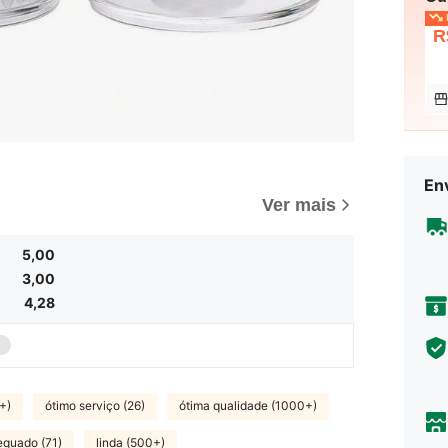
P
R
Env
Ver mais
5,00
3,00
4,28
+)
ótimo serviço (26)
ótima qualidade (1000+)
quado (71)
linda (500+)