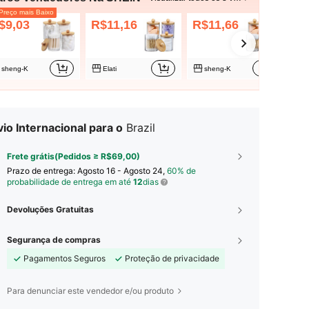
reço mais Baixo
$9,03
R$11,16
R$11,66
R$
sheng-K
Elati
sheng-K
io Internacional para o
Brazil
Frete grátis(Pedidos ≥ R$69,00)
Prazo de entrega:
Agosto 16 - Agosto 24,
60% de
probabilidade de entrega em até
12
dias
Devoluções Gratuitas
Segurança de compras
Pagamentos Seguros
Proteção de privacidade
Para denunciar este vendedor e/ou produto