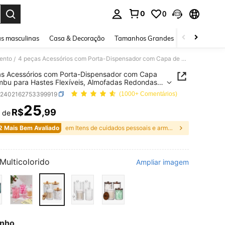
0
0
ar. Press Enter to select.
s masculinas
Casa & Decoração
Tamanhos Grandes
Joias e acessó
ento
4 peças Acessórios com Porta-Dispensador com Capa de Bambu para Hastes Flexíveis, Almofadas Redondas, Fios Dentais, etc. - Conjunto de Recipientes Transparentes de 10oz para Dispensação em Banheiro/Cozinha
/
s Acessórios com Porta-Dispensador com Capa
bu para Hastes Flexíveis, Almofadas Redondas,
entais, etc. - Conjunto de Recipientes
h2402162753399919
(1000+ Comentários)
arentes de 10oz para Dispensação em
ro/Cozinha
25
R$
,99
r de
ICE AND AVAILABILITY
2 Mais Bem Avaliado
em Itens de cuidados pessoais e armazenamento
Multicolorido
Ampliar imagem
nho