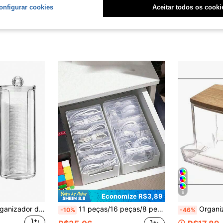
onfigurar cookies
Aceitar todos os cooki
6
Economize R$3,89
1 peça/3 peças Organizador de Maquiagem para Penteadeira, Porta-cotonetes Recipiente para Banheiro, Dispenser Redondo para Almofadas/Fio Dental, Para Organização e Armazenamento
11 peças/16 peças/8 peças/4 peças Organizador de Cabos de Plástico, Suporte de Carregador, Gerenciamento de Fios de Mesa, Rack de Armazenamento de Cabos de Energia, Recipiente Transparente, Adequado para Uso Doméstico e Comercial
Organizador Porta Algodão
-10%
-46%