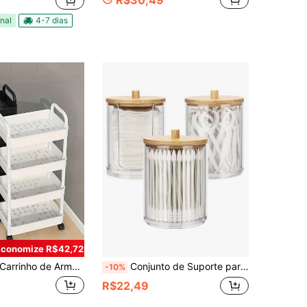
nal
4-7 dias
Economize R$42,72
rinho de Armazenamento Portátil com Rodas - Prateleira Multiuso de Alta Resistência com Estrutura de Plástico Resistente, Ideal para Cozinha, Banheiro, Quarto e Escritório - Carrinho Compacto para Espaços Pequenos, Fácil de Montar, Adequado para Uso Doméstico e Comercial, com Prateleiras.
Conjunto de Suporte para Cotonetes de Banheiro, Recipientes Organizadores e de Armazenamento para Banheiro de 10 Oz, Potes de Farmácia de Plástico Transparente com Tampa para Algodão, Hastes de Limpeza, Fio Dental
-10%
R$22,49