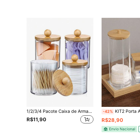
1/2/3/4 Pacote Caixa de Armazenamento de Cotonetes, Organizador de Banheiro de 10oz, Recipiente de Armazenamento de Acessórios, Pote de Plástico Transparente com Tampa de Bambu, Adequado para Bolas de Algodão, Cotonetes, Fio Dental
KIT2 Porta Algodão E Porta Cotonete Em Acríli
-42%
R$11,90
R$28,90
Envio Nacional