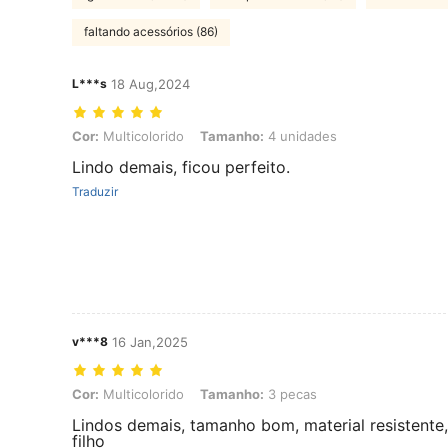
faltando acessórios (86)
L***s
18 Aug,2024
Cor: Multicolorido, Tamanho: 4 unidades
Cor:
Multicolorido
Tamanho:
4 unidades
Lindo demais, ficou perfeito.
Traduzir
v***8
16 Jan,2025
Cor: Multicolorido, Tamanho: 3 pecas
Cor:
Multicolorido
Tamanho:
3 pecas
Lindos demais, tamanho bom, material resistente
filho