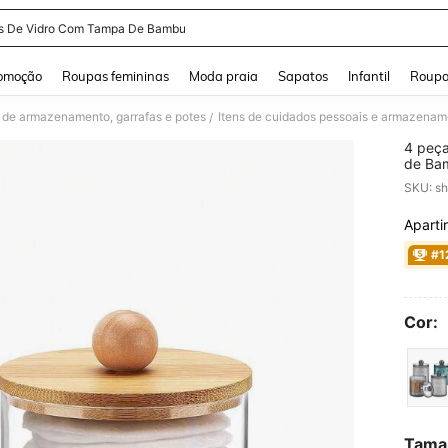
s De Vidro Com Tampa De Bambu
and down arrow keys to navigate search Buscas recentes and Pesquisar e Encontr
omoção
Roupas femininas
Moda praia
Sapatos
Infantil
Roupa
 de armazenamento, garrafas e potes
Itens de cuidados pessoais e armazenam
/
4 peça
de Bam
Fios D
SKU: s
Transp
Banhei
Aparti
PR
#1
Cor:
Tama