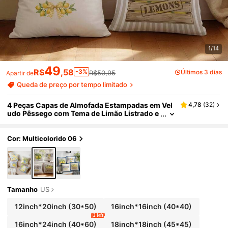
1/14
49
R$
,58
-3%
Últimos 3 dias
R$50,95
Apartir de
Queda de preço por tempo limitado
4 Peças Capas de Almofada Estampadas em Vel
4,78
(
32
)
udo Pêssego com Tema de Limão Listrado e
Refrescante, 100% Poliéster, Decoração par
a Sala de Estar, Sofá, Quarto, Apenas Capas de A
lmofada, 40x40cm/45x45cm/50x50cm
Cor: Multicolorido 06
Tamanho
US
12inch*20inch
(30*50)
16inch*16inch
(40*40)
2 left
16inch*24inch
(40*60)
18inch*18inch
(45*45)