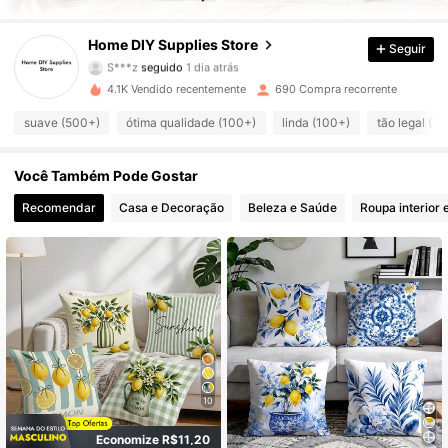
180 Seguidores
4,91
Home DlY Supplies Store
Seguir
S***z
seguido
1 dia atrás
180 Seguidores
4,91
4.1K Vendido recentemente
690 Compra recorrente
suave (500+)
ótima qualidade (100+)
linda (100+)
tão legal (1
180 Seguidores
4,91
Você Também Pode Gostar
180 Seguidores
4,91
Recomendar
Casa e Decoração
Beleza e Saúde
Roupa interior 
180 Seguidores
4,91
180 Seguidores
4,91
180 Seguidores
4,91
180 Seguidores
4,91
10
180 Seguidores
4,91
Economize R$11,20