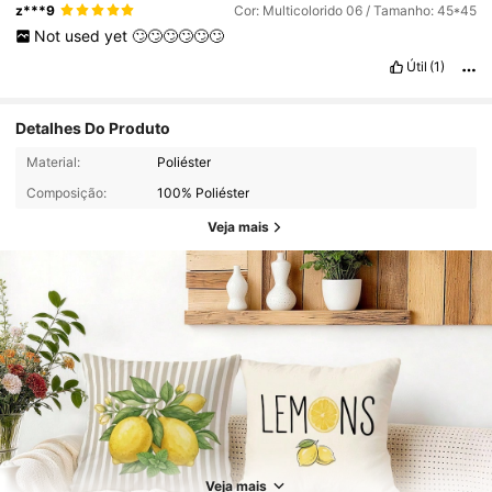
z***9
Cor: Multicolorido 06 / Tamanho: 45*45
Not
used
yet
🙄🙄🙄🙄🙄🙄
Útil
(1)
Detalhes Do Produto
Material:
Poliéster
Composição:
100% Poliéster
Veja mais
180 Seguidores
4,91
180 Seguidores
4,91
Veja mais