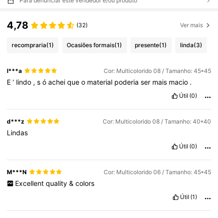
Para denunciar este vendedor e/ou produto
4,78
(32)
Ver mais
recompraria
(1)
Ocasiões formais
(1)
presente
(1)
linda
(3)
I***a
Cor: Multicolorido 08 / Tamanho: 45*45
E
’
lindo
,
s
ó
achei
que
o
material
poderia
ser
mais
macio
.
Útil
(0)
d***z
Cor: Multicolorido 08 / Tamanho: 40*40
Lindas
Útil
(0)
M***N
Cor: Multicolorido 06 / Tamanho: 45*45
Excellent
quality
&
colors
Útil
(1)