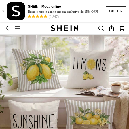
SHEIN - Moda online
×
OBTER
Baixe o App e ganhe cupom exclusivo de 15% OFF!
(2,847)