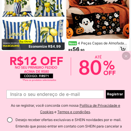
4
4 Peças Capas de Almofada/
Novo
Economize R$4,99
Capa de Almofada com Estampa de
56
R$
,90
Fantasma de Halloween Impressa e
4 peças/Conjunto Capa de Almofad
m Um Lado, Capas de Almofada De
a com Estampa de Limão Listrada A
19
corativas de Atmosfera Multicena A
R$
,96
-20%
zul, Capa de Almofada Impressa em
dequadas para Sala de Estar, Sofá,
Um Lado, Adequada para Sala de E
Quarto, Enchimentos de Almofada
star, Quarto, Decoração Doméstica,
Não Incluídos
Todas as Estações
Registrar
Ao se registrar, você concorda com nossa
Política de Privacidade e
Cookies
e
Termos e condições
.
Economize R$14,74
8
Desejo receber ofertas exclusivas e SHEIN novidades por e-mail.
4 Peças Fronha de Almofada Xadre
Entendo que posso entrar em contato com SHEIN para cancelar a
Economize R$12,79
z Vermelho Minimalista Moderno, C
Somente 10 Restante