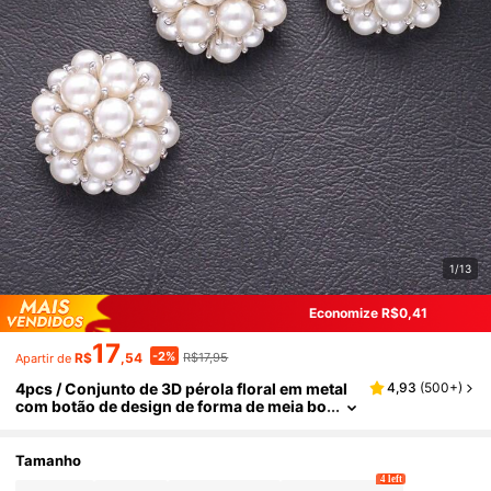
1/13
Economize R$0,41
17
-2%
R$
,54
R$17,95
Apartir de
4pcs / Conjunto de 3D pérola floral em metal
4,93
(
500+
)
com botão de design de forma de meia bo
la, acessório versátil para casacos, cardi
gans, jaquetas, costura, embrulho de present
es, artesanato, arranjos florais, sapatos, chap
Tamanho
éus DIY femininos.
4 left