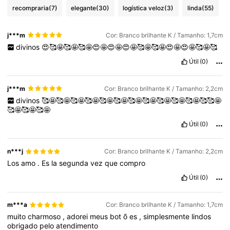
recompraria
(7)
elegante
(30)
logística veloz
(3)
linda
(55)
j***m
Cor: Branco brilhante K / Tamanho: 1,7cm
divinos
😍🥰🤩🥰🤩🥰🤩😍🤩😍🤩😍🤩🥰🤩🥰🤩😍🤩😍🤩🥰🤩🥰
Útil
(0)
j***m
Cor: Branco brilhante K / Tamanho: 2,2cm
divinos
🥰🤩🥰🤩🥰🤩🥰🤩🥰🤩🥰🤩🥰🤩🥰🤩🥰🤩🥰🤩🥰🤩🥰🥰🤩
🥰🤩🥰🤩🥰🤩
Útil
(0)
n***j
Cor: Branco brilhante K / Tamanho: 2,2cm
Los
amo
.
Es
la
segunda
vez
que
compro
Útil
(0)
m***a
Cor: Branco brilhante K / Tamanho: 1,7cm
muito
charmoso
,
adorei
meus
bot
õ
es
,
simplesmente
lindos
obrigado
pelo
atendimento