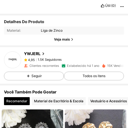
Útil
(0)
1.5K Seguidores
4,95
Detalhes Do Produto
Material:
Liga de Zinco
Veja mais
1.5K Seguidores
4,95
YWJERL
1.5K Seguidores
4,95
a***a
pago
1 dia atrás
Clientes recorrentes
Estabelecido há 1 ano
15K Vendido 
Seguir
Todos os itens
1.5K Seguidores
4,95
Você Também Pode Gostar
1.5K Seguidores
4,95
Recomendar
Material de Escritório & Escola
Vestuário e Acessórios
1.5K Seguidores
4,95