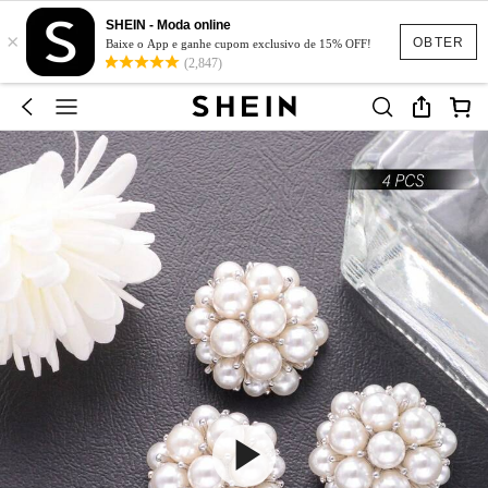
SHEIN - Moda online
×
OBTER
Baixe o App e ganhe cupom exclusivo de 15% OFF!
(2,847)