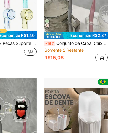
Economize R$1,40
Economize R$2,87
Portátil para Escova de Dentes, Estojo Respirável e à Prova de Poeira para Escova de Dentes, Adequado para Férias, Camping, Volta às Aulas, Acessórios de Viagem de Verão, Acessórios de Banheiro, Itens Essenciais de Viagem
Conjunto de Capa, Caixa de Armazenamento e Suporte para Escova de Dentes Portátil com Padrão Fofo de Vaca Sorridente, Formato de Coração e Copo para Escova de Dentes. Acessório Essencial de Banheiro para Casa, Viagens de Negócios, Uso Diário e Aventura ao Ar Livre. Uma Caixa de Armazenamento de Escova de Dentes Portátil Perfeita para o Cuidado Diário da Escova de Dentes, Uma Caixa de Armazenamento Fofa com Tema de Animais de Estimação, Uma Capa Decorativa para Escova de Dentes e Uma Solução de Armazenamento Compacta.
-16%
Somente 2 Restante
R$15,08