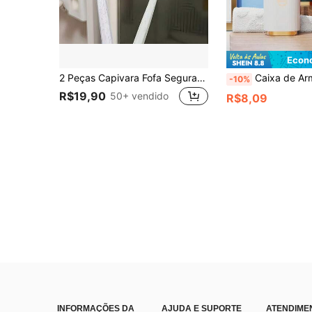
Econ
2 Peças Capivara Fofa Segurando Coração e Padrão de Escova de Dentes Impresso, Capa Portátil para Cabeça de Escova de Dentes, Caixa de Armazenamento, Suporte Protetor de Escova de Dentes, Acessórios de Banheiro Essenciais para Casa, Viagens de Negócios, Uso Diário e Viagens ao Ar Livre, Caixa de Armazenamento Portátil para Escova de Dentes, Manutenção Diária da Escova de Dentes, Capa Protetora Portátil para Escova de Dentes, Caixa de Armazenamento com Tema de Rosa, Capa Decorativa para Escova de Dentes, Solução de Armazenamento Compacta
Caixa de Armazenamento de Escova de Dentes para Viagem, Suporte Portátil para Escova de Dentes, Caixa de Armazenamento Compacta para Casa e Viagem, Estojo de Viagem para Escova de Dente
-10%
R$19,90
50+ vendido
R$8,09
INFORMAÇÕES DA
AJUDA E SUPORTE
ATENDIME