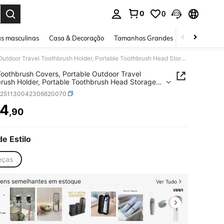
0
0
ar. Press Enter to select.
s masculinas
Casa & Decoração
Tamanhos Grandes
Joias e acessó
4pcs Toothbrush Covers, Portable Outdoor Travel Toothbrush Holder, Portable Toothbrush Head Storage Protective Cover Bath Accessory Organizer Home Bathroom Decor Fall Decor Back To School
oothbrush Covers, Portable Outdoor Travel
rush Holder, Portable Toothbrush Head Storage
tive Cover Bath Accessory Organizer Home
h251130042306620070
om Decor Fall Decor Back To School
4
,90
ICE AND AVAILABILITY
de Estilo
eças
itens semelhantes em estoque
Ver Tudo