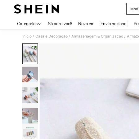
Motf
Use up 
Categorias
Só para você
Novo em
Envio nacional
Pr
Início
Casa e Decoração
Armazenagem & Organização
Armaze
/
/
/