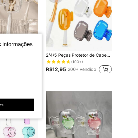
s informações
 Dentes Portáteis com Clipe, Tampas de Escova de Dentes à Prova de Poeira para Viagem, Casa, Banheiro, Hotel, Camping & Férias, Acessórios Divertidos de Cuidados Orais e Presentes de Halloween
2/4/5 Peças Protetor de Cabeça de Escova de Dentes para Viagem, Estojo Protetor de Cabeça de Escova de Dentes Elétrica, Clipe Plástico Portátil, Uso Doméstico e de Viagem
(100+)
R$12,95
200+ vendido
es