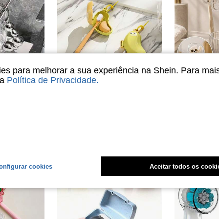
s para melhorar a sua experiência na Shein. Para mai
sa
Política de Privacidade
.
6 peças/3 peças/2 peças/1 peça Capas Protetoras Reutilizáveis para Cabeça de Escova de Dentes com Escova de Limpeza Integrada, Suporte Portátil Transparente para Escova de Dentes, Adequado para Todas as Escovas de Dentes, Acessório de Banheiro e Viagem, Decoração de Natal para Casa, Decoração de Outono para Casa, Suprimentos Escolares para Estudantes, Decoração de Halloween para Casa, Decoração de Natal Interna para Casa [Por favor, verifique o tamanho antes de encomendar, o produto é superdimensionado]
1 Peça Protetor de Cabeça de Escova de Dentes, Tampa Protetora Portátil e à Prova de Poeira para Armazenamento de Escova de Dentes em Formato de Banana Fofa, Caixa de Armazenamento de Escova de Dentes e Pasta de Dentes, Conveniente e Pequena, Fácil de Armazenar
1/3/5 Peças Capas Fofas de Cabeça de Escova de Dentes com Esqueleto, Protetores de Escova de
-50%
Últimos 3 dias
Novo
R$8,98
R$10,94
onfigurar cookies
Aceitar todos os cooki