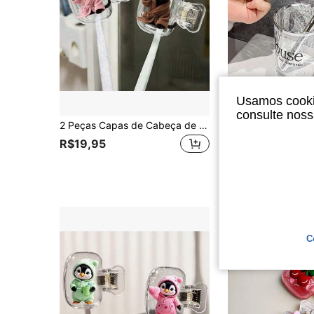
Usamos cookie
consulte nos
2 Peças Capas de Cabeça de Escova de Dentes de Gato Preto Fofo, Inclui Caixa de Armazenamento e Suporte Protetor de Escova de Dentes, Acessório de Banheiro Ideal para Casa, Viagem de Negócios e Viagem ao Ar Livre, Caixa de Armazenamento de Escova de Dentes Portátil, Cuidados Diários com a Escova de Dentes, Capa de Escova de Dentes Decorativa com Tema Animal, Solução de Armazenamento Compacta
R$19,95
R$9,90
C