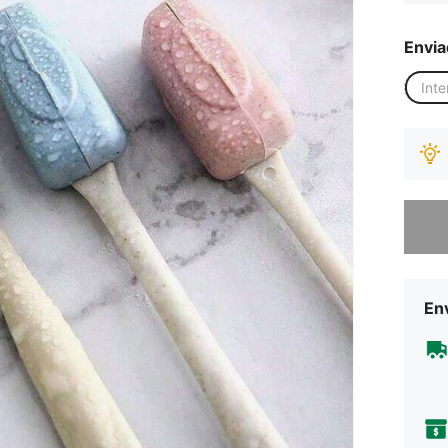
Envia
Inte
Desculp
Env