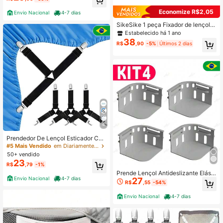
Economize R$2,05
Envio Nacional
4-7 dias
SikeSike 1 peça Fixador de lençol a
justável
Estabelecido há 1 ano
38
R$
,90
-5%
Últimos 2 dias
4
Prendedor De Lençol Esticador Ca
ma Todos Tamanhos 4 Pcs com Pre
#5 Mais Vendido
em Diariamente Fixadores e pinças para folhas
silha coisas diferentes para casa
50+ vendido
23
R$
,79
-1%
Prende Lençol Antideslizante Elásti
Envio Nacional
4-7 dias
27
co Ajustável Para Colchão Cama S
R$
,55
-54%
em Prego
Envio Nacional
4-7 dias