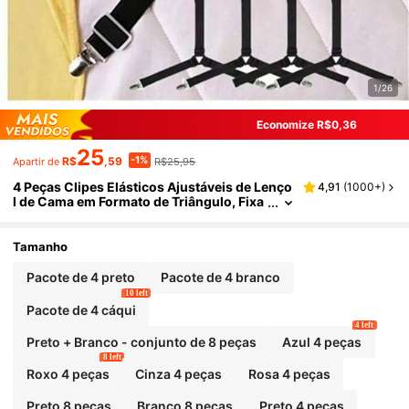
1/26
Economize R$0,36
25
-1%
R$
,59
R$25,95
Apartir de
4 Peças Clipes Elásticos Ajustáveis de Lenço
4,91
(
1000+
)
l de Cama em Formato de Triângulo, Fixa
dores de Lençol de Sofá, Clipes para Toal
ha de Mesa, Seguradores de Lençol Antiderr
apantes
Tamanho
Pacote de 4 preto
Pacote de 4 branco
10 left
Pacote de 4 cáqui
4 left
Preto + Branco - conjunto de 8 peças
Azul 4 peças
8 left
Roxo 4 peças
Cinza 4 peças
Rosa 4 peças
Preto 8 peças
Branco 8 peças
Preto 4 peças