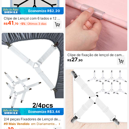
Economize R$2,20
Clipe de Lençol com 6 lados e 12 Pi
41
nos, Fixador Ajustável para Lençol
R$
,70
-5%
Últimos 3 dias
de Sofá, Clipe de Toalha de Mesa, F
ivela Anti-Corrida e Anti-Derrapage
m para Lençol
Clipe de fixação de lençol de cama
27
de 12 peças
R$
,90
Economize R$3,44
2/4 peças Fixadores de Lençol de C
ama, Presilhas Elásticas Triangulare
#9 Mais Vendido
em Diariamente Fixadores e pinças para folhas
s Ajustáveis, Adequados para Lenç