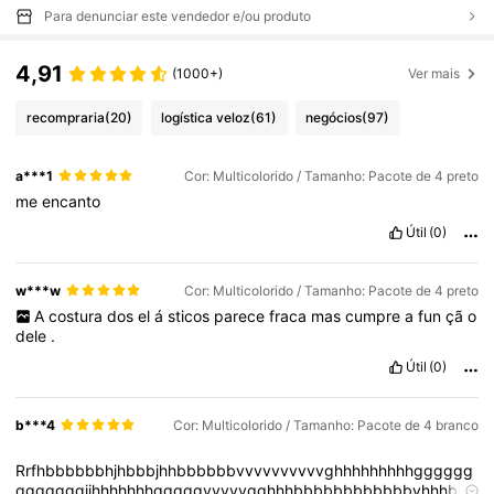
Para denunciar este vendedor e/ou produto
4,91
(1000+)
Ver mais
recompraria
(20)
logística veloz
(61)
negócios
(97)
a***1
Cor: Multicolorido / Tamanho: Pacote de 4 preto
me
encanto
Útil
(0)
w***w
Cor: Multicolorido / Tamanho: Pacote de 4 preto
A
costura
dos
el
á
sticos
parece
fraca
mas
cumpre
a
fun
çã
o
dele
.
Útil
(0)
b***4
Cor: Multicolorido / Tamanho: Pacote de 4 branco
Rrfhbbbbbbhjhbbbjhhbbbbbbvvvvvvvvvvghhhhhhhhhgggggg
gggggggjjhhhhhhhgggggvvvvvgghhhbbbbbbbbbbbbvhhhbhh