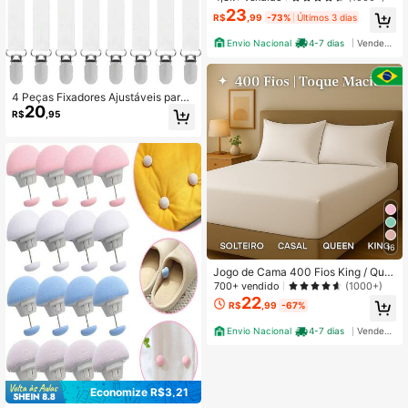
23
R$
,99
-73%
Últimos 3 dias
Envio Nacional
4-7 dias
Vendedor Indicado
4 Peças Fixadores Ajustáveis para
20
Lençol de Cama (2,5 cm x 130 cm),
R$
,95
Cintas Elásticas para Lençol de Ca
ma, Clipes para Lençol de Cama, Gr
ampos para Colchão, Serve para Le
nçóis, Colchões, Sofás, Tábuas de
Passar Roupa
16
Jogo de Cama 400 Fios King / Que
en / Casal Padrão / Solteiro Lençol
700+ vendido
(1000+)
+ Fronhas
22
R$
,99
-67%
Envio Nacional
4-7 dias
Vendedor Indicado
Economize R$3,21