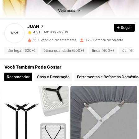
1.1K Seguidores
4,91
Veja mais
1.1K Seguidores
4,91
JUAN
Seguir
1.1K Seguidores
4,91
j***n
seguido
1 dia atrás
1.1K Seguidores
4,91
29K Vendido recentemente
1.7K Compra recorrente
1.1K Seguidores
4,91
tão legal (600+)
ótima qualidade (500+)
linda (400+)
útil (400
1.1K Seguidores
4,91
Você Também Pode Gostar
1.1K Seguidores
4,91
1.1K Seguidores
4,91
Recomendar
Casa e Decoração
Ferramentas e Reformas Doméstic
1.1K Seguidores
4,91