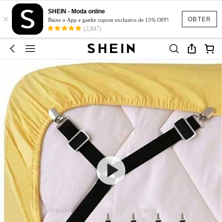
SHEIN - Moda online
×
OBTER
Baixe o App e ganhe cupom exclusivo de 15% OFF!
(2,847)