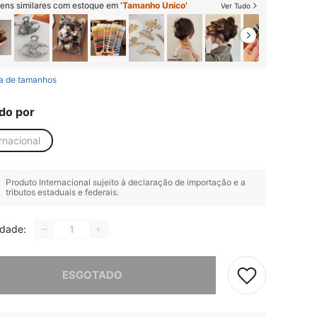
tens similares com estoque em '
Tamanho Único
'
Ver Tudo
a de tamanhos
do por
rnacional
Produto Internacional sujeito à declaração de importação e a
tributos estaduais e federais.
idade:
e, este produto está esgotado.
ESGOTADO