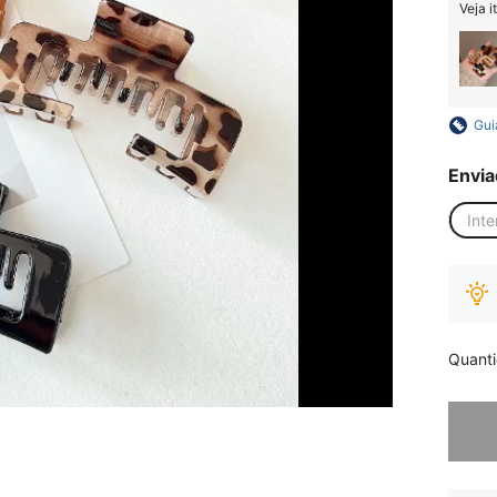
Veja i
Gui
Envia
Inte
Quant
Desculp