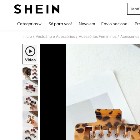
Motf
Use up 
Categorias
Só para você
Novo em
Envio nacional
Pr
Início
Vestuário e Acessórios
Acessórios Femininos
Acessórios
/
/
/
Video