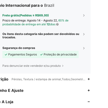
io Internacional para o
Brazil
Frete grátis(Pedidos ≥ R$69,00)
Prazo de entrega:
Agosto 14 - Agosto 22,
60% de
probabilidade de entrega em até
12
dias
Os itens desta categoria não podem ser devolvidos ou
trocados.
Segurança de compras
Pagamentos Seguros
Proteção de privacidade
Para denunciar este vendedor e/ou produto
ição
Pérolas, Textura / estampa de animal,Todos,Geometria básica
4,88
83
2.5K
nho E Ajuste
 A Loja
4,88
83
2.5K