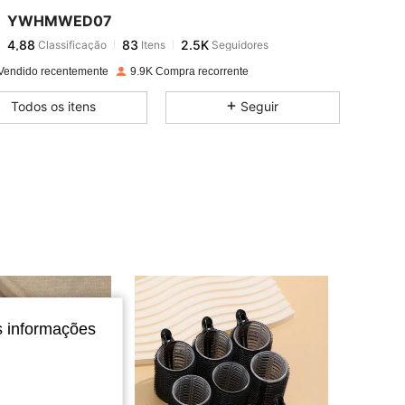
YWHMWED07
4,88
83
2.5K
Classificação
Itens
Seguidores
c***o
pago
1 dia atrás
Vendido recentemente
9.9K Compra recorrente
4,88
83
2.5K
Todos os itens
Seguir
4,88
83
2.5K
4,88
83
2.5K
4,88
83
2.5K
4,88
83
2.5K
s informações
4,88
83
2.5K