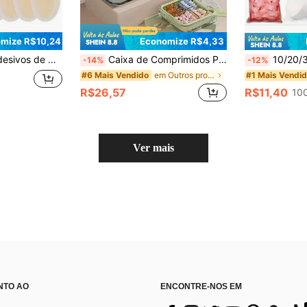
mize R$10,24
Economize R$4,33
alcanhar, Bolhas e Desgaste dos Pés, com Proteção de Revestimento Interno - Perfeito para Esportes e Caminhadas!
Caixa de Comprimidos Portátil Mini 4/7 Compartimentos, Organizador Semanal de Armazenamento de Medicamentos e Vitaminas, Caixa Selada para Viagem, Estojo e Recipiente para Pílulas
10/20/30/50/100/500 Peças Toalha Comprimida Descartável Portátil - Toalh
-14%
-12%
em Outros produtos de cuidados pessoais
#6 Mais Vendido
#1 Mais Vendi
R$26,57
R$11,40
10
Ver mais
NTO AO
ENCONTRE-NOS EM