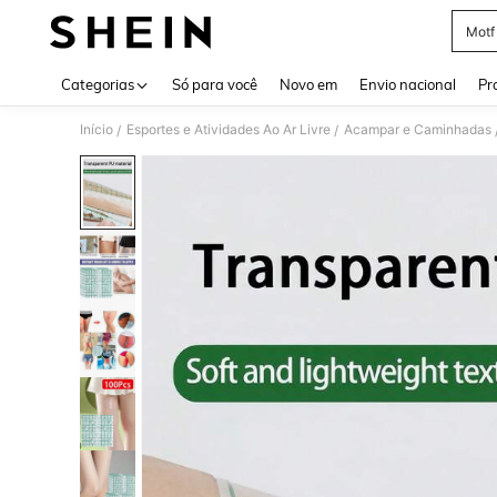
Motf
Use up 
Categorias
Só para você
Novo em
Envio nacional
Pr
Início
Esportes e Atividades Ao Ar Livre
Acampar e Caminhadas
/
/