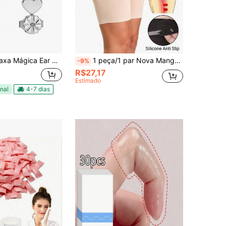
ha Folheada a Ouro 18k e Prata 925 Levanta Orelha Rasgada Antialérgico
1 peça/1 par Nova Manga de Coxa Sem Costura Anti-Atrito Anti-Deslizante, Protetor de Coxa Respirável Anti-Fricção, Faixa de Coxa Elástica Amigável à Pele Adequada para Corrida, Dança, Torcida, Yoga, Camping, Trabalho, Previne Atrito e Fricção, Manga Protetora de Coxa Confortável Anti-Fricção
-9%
R$27,17
Estimado
nal
4-7 dias