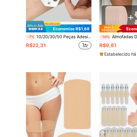
Economize R$1,68
Econ
10/20/30/50 Peças Adesivos Transparentes para Cuidados Pós-Tatuagem para Natação e Banho, Material PU Transparente Sem Resíduos, Embalados Individualmente
Almofadas Descartáveis Não Tecidas para Assaduras nas Coxas, Adequadas para Tamanhos Grandes, Almofadas de Proteção Anti-Fricção para Coxas, Tiras Macias e Respiráveis Sem Fricção, À Prova de Suor e Invisíveis, Adequadas para Homens e Mulheres, Adesivos de Pro
-7%
-10%
R$22,31
R$9,81
Estabelecido há