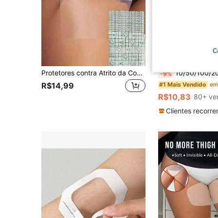
C
Econ
Protetores contra Atrito da Coxa, Remendos Transparentes Invisíveis e Ultrafinos Antifricção Unissex para o Verão, para Prevenir o Atrito e a Abrasão da Coxa e da Panturrilha, Proporcionando Proteção Confortável
10/50/100/200 Peças Bandagem Elástica Impermeável, Filme Protetor Transparente, Remend
-9%
#1 Mais Vendido
R$14,99
R$10,83
80+ ve
Clientes recorre