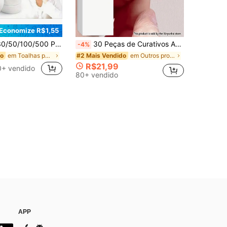
Economize R$1,55
as Mágicas Leves de Cor de Doce para Viagem e Uso Externo, Lenços de Limpeza Facial de Tecido Não Tecido, Toalhas Convenientes para Viagem e Casa, para Camping
30 Peças de Curativos Adesivos Transparentes, Feitos de Material de PU à Prova d'Água, Remendos Anti-Atrito Portáteis para Dedos, Projetados para Proteger Dedos e Dedos dos Pés, Adequados para Áreas Danificadas Durante o Banho para Evitar Bolhas, Rachaduras e Calos. Os Curativos Podem Envolver Firmemente Dedos, Dedos dos Pés e Pernas.
-4%
em Toalhas para acampamento e viagem
em Outros produtos de cuidados pessoais
do
#2 Mais Vendido
R$21,99
0+ vendido
80+ vendido
APP