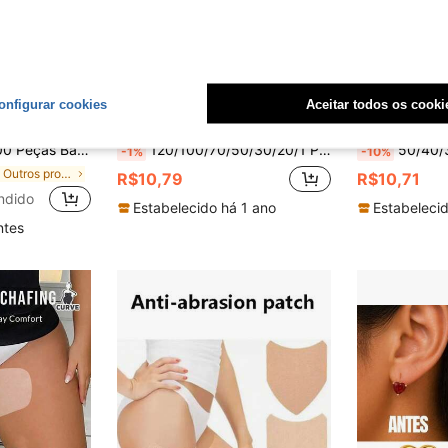
onfigurar cookies
Aceitar todos os cooki
omize R$1,07
Economize R$0,11
o Impermeável, Remendo de Fixação para Natação, Banho e Cuidados com Tatuagem
120/100/70/50/30/20/1 Peça Adesivos Invisíveis Anti-Suor Descartáveis, Adesivos Invisíveis Eficazes e Duradouros para Roupas de Verão, Invisíveis Respiráveis, Absorventes de Suor Leves, Confortáveis e Inodoros, Fáceis de Usar, Adequados para Homens e Mulheres, Adequados para Verão Quente, Praia, Viagem
50/40/30/20/10/2 Peças Faixas Anti-Atrito para Coxas, Almof
-1%
-10%
em Outros produtos de cuidados pessoais
R$10,79
R$10,71
ndido
Estabelecido há 1 ano
Estabelecid
ntes