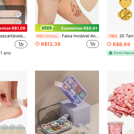
omize R$1,09
Economize R$0,61
teção Ultra-Finos para Coxas, Aplicáveis para Uso Externo, Viagem, Corrida, Caminhada, Fitness e Uso Diário, Adesivos Anti-Fricção Leves e Confortáveis para Coxas, Amigáveis à Pele e Fáceis de Aplicar, Adequados para Saias, Shorts e Vestidos
Faixa Invisível Anti-Atrito para Coxas, Patch de Proteção contra Atrito nas Coxas, Almofada Protetora Transparente, Adequada para Coxas Internas e Panturrilhas de Homens e Mulheres, Proteção Confortável
20 Tarraxa Mágica Ear Cuff Tarrac
-5%
Últimos 3 dias
-78%
R$12,38
R$8,69
 1 ano
Envio Nacio