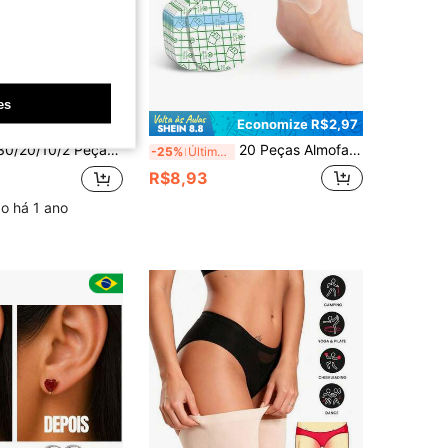
es
Economize R$1,19
Economize R$2,97
adas Anti-Fricção e Anti-Desgaste Unissex de Verão, Proporcionando Conforto e Proteção para as Coxas e Panturrilhas das Mulheres
20 Peças Almofadas Invisíveis Anti-Atrito para Calcanhar, Respiráveis e Confortáveis, Almofadas de Calcanhar à Prova d'Água e Anti-Atrito, Almofadas de Calcanhar Anti-Rachaduras, Almofadas de Bolha Invisíveis Anti-Desgaste, Adequadas para Corrida, Esportes, Caminhada e Deslocamento Diário.
-25%
Últimos 3 dias
R$8,93
o há 1 ano