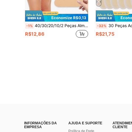
Economize R$0,13
Econo
40/30/20/10/2 Peças Almofadas Descartáveis de Tecido Não Tecido para Assaduras nas Coxas, Adequadas para Tamanhos Grandes, Almofadas de Proteção Anti-Atrito para as Coxas, Tiras Macias e Respiráveis Sem Atrito, À Prova de Suor e Invisíveis, Adequadas para Homens e Mulheres, Adesivos de Proteção Ultra Finos para as Coxas, Aplicáveis para Uso Externo, Viagens, Corrida, Caminhada, Fitness e Uso Diário, Adesivos Leves e Confortáveis para Assaduras nas Coxas, Amigáveis à Pele e Fáceis de Aplicar, Adequados para Saias, Shorts e Vestidos
30 Peças Adesivos de Gel Hidrocoloide para Bolhas - Almofadas Adesivas à Prova d'Água para Cuidados com os Pés para Atrito no C
-1%
-32%
R$12,86
R$21,75
INFORMAÇÕES DA
AJUDA E SUPORTE
ATENDIME
EMPRESA
CLIENTE
Política de Frete