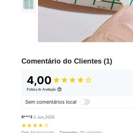
Comentário do Clientes
(1)
4,00
Política de Avaliação
Sem comentários local
9***3
2 Jun,2026
Cor: Multicolorido, Tamanho: 30 unidades
Cor:
Multicolorido
Tamanho:
30 unidades