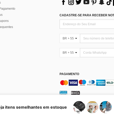
s
 Pagamento
us
CADASTRE-SE PARA RECEBER NOTÍ
 cupons
requentes
BR + 55
BR + 55
PAGAMENTO
enciar Cookies
eja itens semelhantes em estoque
es