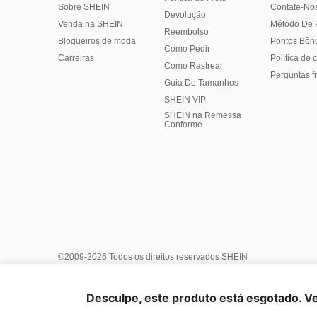
Sobre SHEIN
Contate-No
Devolução
Venda na SHEIN
Método De
Reembolso
Blogueiros de moda
Pontos Bôn
Como Pedir
Carreiras
Política de
Como Rastrear
Perguntas f
Guia De Tamanhos
SHEIN VIP
SHEIN na Remessa
Conforme
©2009-2026 Todos os direitos reservados SHEIN
Centro de Privacidade
Política de Privacidade e Cookies
Ger
Termos e condições
Regras de IP do Marketplace
Aviso IP
Desculpe, este produto está esgotado. V
Informações da Empresa
Escolha do anúncio
United Stat