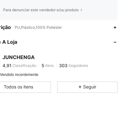
Para denunciar este vendedor e/ou produto
4,91
5
303
ição
PU,Plástico,100% Poliéster
4,91
5
303
 A Loja
4,91
5
303
4,91
5
303
JUNCHENGA
4,91
5
303
Classificação
Itens
Seguidores
n***h
seguido
1 dia atrás
4,91
5
303
 Vendido recentemente
4,91
5
303
Todos os itens
Seguir
4,91
5
303
4,91
5
303
4,91
5
303