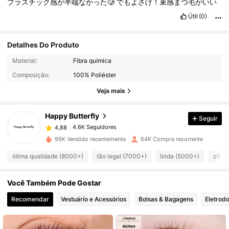
プラスチック感が半端なかった🥲
でもよさげ！束感まつ毛がいい
Útil
(0)
Detalhes Do Produto
4.6K Seguidores
4,88
Material:
Fibra química
Composição:
100% Poliéster
4.6K Seguidores
4,88
Veja mais
Happy Butterfly
Seguir
4.6K Seguidores
4,88
l***s
pago
1 dia atrás
99K Vendido recentemente
64K Compra recorrente
4.6K Seguidores
4,88
ótima qualidade (8000+)
tão legal (7000+)
linda (5000+)
cílio
Você Também Pode Gostar
4.6K Seguidores
4,88
Recomendar
Vestuário e Acessórios
Bolsas & Bagagens
Eletrod
4.6K Seguidores
4,88