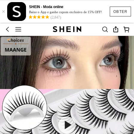
SHEIN - Moda online
×
OBTER
Baixe o App e ganhe cupom exclusivo de 15% OFF!
(2,847)