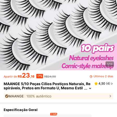
1/13
23
-7%
Últimos 2 dias
R$
,16
R$24,90
Apartir de
MAANGE 5/10 Peças Cílios Postiços Naturais, Re
4,50
(
4
)
spiráveis, Pretos em Formato U, Mesmo Estil
o de Grupo de Meninas Coreanas, Cílios Post
MAANGE
100% autêntico
iços Naturais Curtos, Cílios Postiços Finos de 11
mm de Comprimento, Raiz Transparente, Cílios P
ostiços Dinâmicos e Energéticos
Especificação Geral
3 left