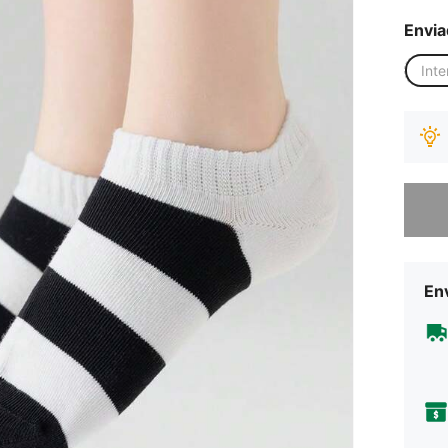
Envia
Inte
Desculp
Env