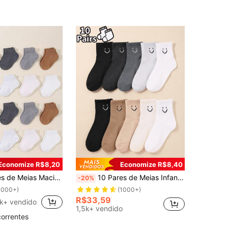
Economize R$8,20
Economize R$8,40
, Não Restritivas, Adequadas para Uso Diário de Bebês de 0 a 36 Meses, Todas as Estações, Meias para Bebês, Meias para Crianças Pequenas, Meias para Recém-Nascidos, Meias Curtas, Meias de Cor Sólida, Presente para Recém-Nascido, Presente de Natal, Essencial para Recém-Nascido
10 Pares de Meias Infantis com Expressões Faciais, Rosto Sorridente, Desenho Animado, Elásticas, Esportivas, Fofas para o Dia a Dia
-20%
1000+)
(1000+)
R$33,59
1k+ vendido
1,5k+ vendido
correntes