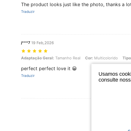
The product looks just like the photo, thanks a lo
Traduzir
j***7
19 Feb,2026
Adaptação Geral: Tamanho Real, Cor: Multicolorido, Tipo de Estilo:
Adaptação Geral:
Tamanho Real
Cor:
Multicolorido
Tipo
perfect perfect love it 😀
Usamos cookie
Traduzir
consulte nos
Ver Mais Ava