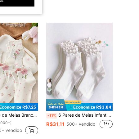
es
5
Economize R$7,25
Economize R$3,84
 para Crianças com Laços, Bolinhas e Decoração de Flor 3D, Adequadas para Volta às Aulas e Uso Externo
6 Pares de Meias Infantis de Cor Sólida, Macias e Respiráveis, Casuais, Cano Médio, com Punho Elástico e Babado, Adequadas para Primavera, Verão e Todas as Estações, Volta às Aulas
-11%
1000+)
R$31,11
500+ vendido
0+ vendido