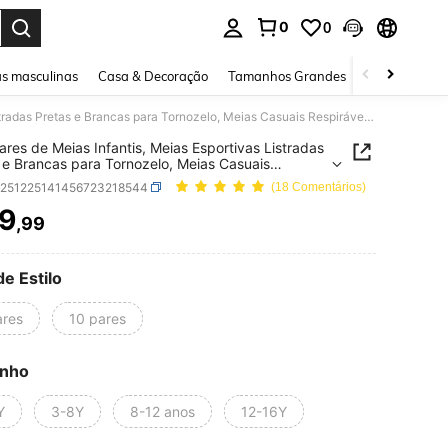
0
0
ar. Press Enter to select.
s masculinas
Casa & Decoração
Tamanhos Grandes
Joias e acessó
5/10 Pares de Meias Infantis, Meias Esportivas Listradas Pretas e Brancas para Tornozelo, Meias Casuais Respiráveis Macias e Invisíveis, Adequadas para Uso Diário, Volta às Aulas, Férias, Esportes ao Ar Livre
ares de Meias Infantis, Meias Esportivas Listradas
 e Brancas para Tornozelo, Meias Casuais
áveis Macias e Invisíveis, Adequadas para Uso
k251225141456723218544
(18 Comentários)
 Volta às Aulas, Férias, Esportes ao Ar Livre
9
,99
ICE AND AVAILABILITY
de Estilo
ares
10 pares
nho
Y
3-8Y
8-12 anos
12-16Y