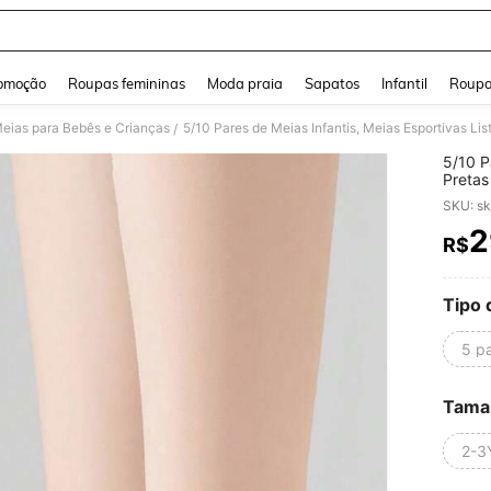
and down arrow keys to navigate search Buscas recentes and Pesquisar e Encontr
omoção
Roupas femininas
Moda praia
Sapatos
Infantil
Roupa
eias para Bebês e Crianças
/
5/10 P
Pretas
Respir
SKU: s
Diário,
2
R$
PR
Tipo 
5 p
Tama
2-3