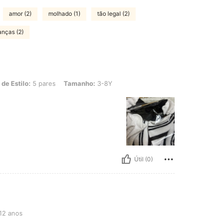
amor (2)
molhado (1)
tão legal (2)
anças (2)
 5 pares, Tamanho: 3-8Y
 de Estilo:
5 pares
Tamanho:
3-8Y
Útil (0)
12 anos