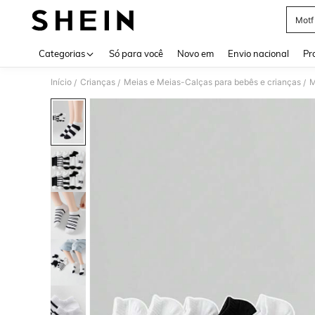
Motf
Use up 
Categorias
Só para você
Novo em
Envio nacional
Pr
Início
Crianças
Meias e Meias-Calças para bebês e crianças
M
/
/
/