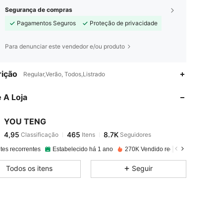
Segurança de compras
Pagamentos Seguros
Proteção de privacidade
Para denunciar este vendedor e/ou produto
4,95
465
8.7K
ição
Regular,Verão, Todos,Listrado
 A Loja
4,95
465
8.7K
YOU TENG
4,95
465
8.7K
Classificação
Itens
Seguidores
j***1
pago
1 dia atrás
tes recorrentes
Estabelecido há 1 ano
270K Vendido recentemente
4,95
465
8.7K
Todos os itens
Seguir
4,95
465
8.7K
4,95
465
8.7K