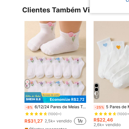
C
Clientes Também Visitaram
4
Economize R$2,72
6/12/24 Pares de Meias Tornozelo de Bebê Jacquard 3D Floral, Meias Casuais para Meninas Bebê para Uso Diário, Jacquard 3D, Macias, Respiráveis e Confortáveis, Adequadas para 0-36 Meses, Primavera/Verão, Uso Diário e Volta às Aulas, Meias de Bebê, Meias de Meninas, Meias de Criança, Meias Florais, Meias Jacquard, Meias de Tornozelo, Presente de Volta às Aulas, Série de Guarda-Roupas Infantis
5 Pares de Meias Soquete para Crianças, Meias Esp
-8%
-25%
(1000+)
(1000+
R$22,46
R$31,27
2,5k+ vendido
2,6k+ vendido