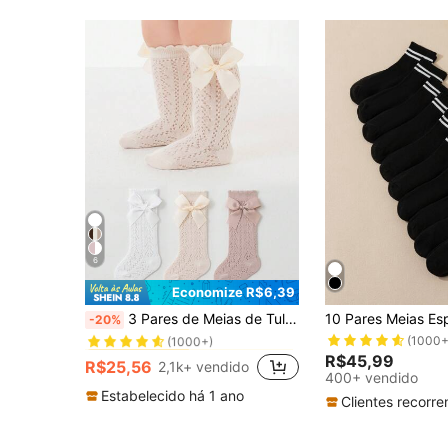
6
Economize R$6,39
em Inverno Meias para bebês e crianças
#3 Mais Vendido
3 Pares de Meias de Tule com Laço para Crianças, Anti-Mosquito, Respiráveis, Cano Médio, Estilo Princesa Doce, para Bebê
-20%
(1000+)
(1000+
em Inverno Meias para bebês e crianças
em Inverno Meias para bebês e crianças
#3 Mais Vendido
#3 Mais Vendido
R$45,99
(1000+)
(1000+)
R$25,56
2,1k+ vendido
em Inverno Meias para bebês e crianças
#3 Mais Vendido
400+ vendido
(1000+)
Estabelecido há 1 ano
Clientes recorre