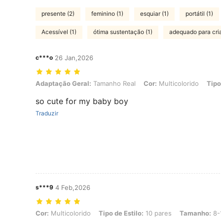
presente (2)
feminino (1)
esquiar (1)
portátil (1)
Acessível (1)
ótima sustentação (1)
adequado para cri
c***o
26 Jan,2026
Adaptação Geral: Tamanho Real, Cor: Multicolorido, Tipo de Estilo:
Adaptação Geral:
Tamanho Real
Cor:
Multicolorido
Tipo
so cute for my baby boy
Traduzir
s***9
4 Feb,2026
Cor: Multicolorido, Tipo de Estilo: 10 pares, Tamanho: 8-12 anos
Cor:
Multicolorido
Tipo de Estilo:
10 pares
Tamanho:
8-