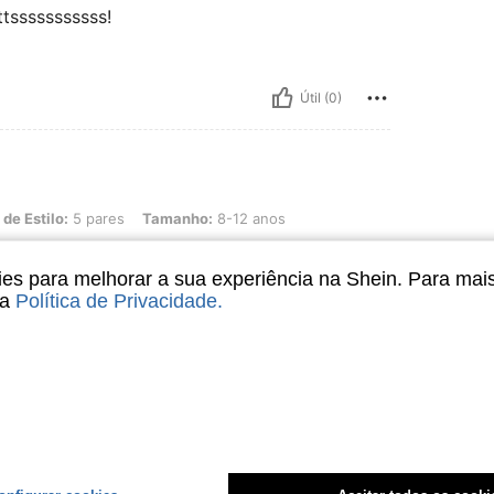
ttsssssssssss!
Útil (0)
 5 pares, Tamanho: 8-12 anos
 de Estilo:
5 pares
Tamanho:
8-12 anos
s para melhorar a sua experiência na Shein. Para mai
sa
Política de Privacidade
.
Útil (0)
liações