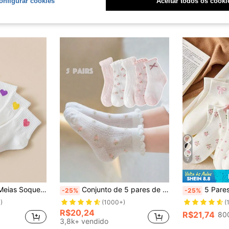
onfigurar cookies
Aceitar todos os cooki
7
ortivas Engraçadas e Fofas, Presente para Crianças
Conjunto de 5 pares de meias finas e altamente elásticas de malha para meninas, Babados de renda frisada com acabamento floral, Meias esportivas, Primavera/Verão, Rosa e Branco
5 Pares de Meias Brancas Preppy de Cano Médio
-25%
-25%
)
(1000+)
(
R$20,24
R$21,74
80
3,8k+ vendido