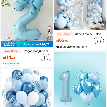
14K Seguidores
4,83
14K Seguidores
4,83
14K Seguidores
4,83
Kit de Arco de Balões Azul com 120 Peças, Balões Azul Claro, Azul Macaron, Branco e Transparente para Decorações de Chá de Panela, Chá de Bebê, Aniversário e Casamento
-3%
Últimas 11 hrs
5
62
R$
,07
Economize R$4,74
Estabelecido há 1 ano
14K Seguidores
4,83
2 Peças Conjunto de Balões Decorativos Azuis, Balões de Número Azul 0-9 de Folha Metalizada de 40 Polegadas, Balões em Forma de Laço Azuis para Decoração de Festa de Aniversário
-25%
Últimos 1 dias
14
R$
,21
Envio Nacional
14K Seguidores
4,83