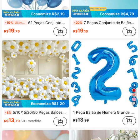
Economize R$2,19
Economize R$4,79
62 Peças Conjunto de Balões Azuis e Prateados, Balões Azuis Metálicos, Balões Azuis Claros, Balões de Lantejoulas de Folha, Adequado para Aniversário, Chá de Bebê, Chá de Panela, Casamento, Festa de Formatura, Decoração de Chá de Bebê, Desenho Animado Frozen, Decoração de Sala de Cosplay
7 Peças Conjunto de Balões Numéricos Azuis de 40 Polegadas, Balões de Coração e Estrela Azuis de 18 Polegadas, Balões Numéricos de Folha Grandes 0-9, Adequado para Festa de Aniversário, Decoração de Chá de Bebê
-10%
Últimos 1 dias
-20%
19
19
R$
,76
R$
,16
Economize R$1,20
8
5/10/15/20/50 Peças Balões de Folha de Margarida Branca, Balões de Girassol, Adequado para Festa, Cenário de Fotografia, Decoração de Festa de Aniversário, Decoração de Festa de Revelação de Gênero
1 Peça Balão de Número Grande de 40 Polegadas para Aniversário Infantil, Chá de Bebê, Aniversário, Ano Novo, Volta às Aulas, Decoração de Festa DIY Balões de Folha
-8%
13
13
R$
,99
R$
,79
50+ vendido