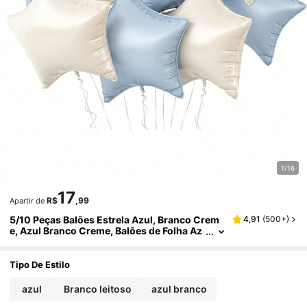
1/16
17
R$
,99
Apartir de
5/10 Peças Balões Estrela Azul, Branco Crem
4,91
(
500+
)
e, Azul Branco Creme, Balões de Folha Az
ul, Branco, Azul Branco Creme com Forma
de Estrela, Balão de Hélio Mylar Grande de 18
Polegadas para Decorações de Festa de Anive
Tipo De Estilo
rsário, Chá de Bebê
azul
Branco leitoso
azul branco