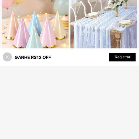
GANHE R$12 OFF
ADICIONAR AO CARRINHO
Registrar
5
Toalha de Mesa de Gaze Azul Pérola, Caminho de Mesa de Gaze Estilo Boêmio Campestre, Adequado para Chá de Bebê, Casamento, Festa de Verão, Decoração de Casa, Presente
24 Peças Chapéus de Papel com Acabamento de Folha Metalizada de Macarons para Festa de Aniversário Infantil, Decorações de Festa, Suprimentos de Comemoração, Chapéus Cônico para Decoração de Crianças, 10,5cm x 15,8cm (O tamanho é pequeno, por favor compre com cuidado)
-8%
22
14
R$
,95
R$
,71
Clientes recorrentes
Clientes recorrentes