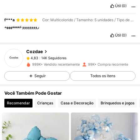
Útil
(0)
14K Seguidores
4,83
f***a
Cor: Multicolorido / Tamanho: 5 unidades / Tipo de Estilo: azul
رووووووووعععععهههه
Útil
(0)
14K Seguidores
4,83
Cozdae
14K Seguidores
4,83
999K+ Vendido recentemente
99K+ Compra recorrente
Seguir
Todos os itens
14K Seguidores
4,83
Você Também Pode Gostar
14K Seguidores
4,83
Recomendar
Crianças
Casa e Decoração
Brinquedos e jogos
14K Seguidores
4,83