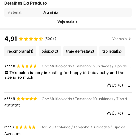
Detalhes Do Produto
Material:
Alumínio
Veja mais
4,91
(500+)
Ver mais
recompraria
(1)
básico
(2)
traje de festa
(2)
tão legal
(2)
s***0
Cor: Multicolorido / Tamanho: 5 unidades / Tipo de Estilo: azul branco
This
balon
is
bery
intresting
for
happy
birthday
baby
and
the
size
is
so
much
Útil
(0)
n***9
Cor: Multicolorido / Tamanho: 10 unidades / Tipo de Estilo: azul
🥹🥹🥹🥹
Útil
(0)
i***u
Cor: Multicolorido / Tamanho: 5 unidades / Tipo de Estilo: azul branco
Awesome